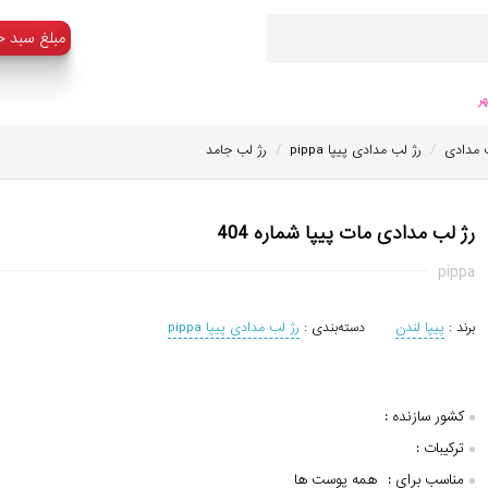
:مبلغ سبد خ
ر
/
/
 مدادی
رژ لب مدادی پیپا pippa
رژ لب جامد
رژ لب مدادی مات پیپا شماره 404
pippa
برند :
پیپا لندن
دسته‌بندی :
رژ لب مدادی پیپا pippa
کشور سازنده :
ترکیبات :
مناسب برای :
همه پوست ها