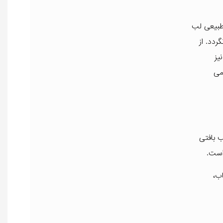
 طبیعی لب
ردد. از
یز
می
ب بافتی
است.
اب،