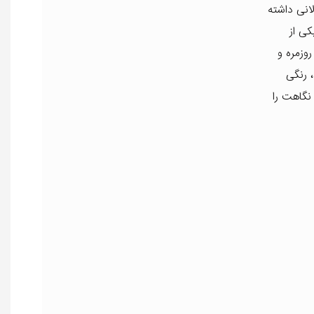
انی داشته
ده‌ای. این رژ لب یکی از
وزمره و
 رنگی
ماره 404 همان گزینه‌ای است که نگاهت را