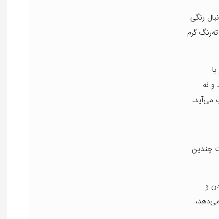
نبال رنگی
ه دلیل ته‌رنگ گرم
با
و نه
ت چندین
دن و
ی‌دهد،