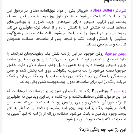
ترکیبات مهم
شی‌باتر (Shea Butter):
شی‌باتر یکی از مواد فوق‌العاده مغذی در فرمول این
رژ لب است که باعث می‌شود لب‌ها در طول روز نرم، لطیف و قابل انعطاف
بمانند. این ترکیب طبیعی دارای اسیدهای چرب ضروری و ویتامین‌های
محافظ است که خشکی لب را کاهش داده و از ایجاد ترک جلوگیری می‌کند.
وجود شی‌باتر در فرمول رژ لب باعث می‌شود بافت مات محصول هیچ‌گونه
سنگینی یا خشکی ایجاد نکند و لب‌ها پس از ساعت‌ها استفاده همچنان
شاداب و سالم باقی بمانند.
روغن جوجوبا:
روغن جوجوبا در این رژ لب نقش یک رطوبت‌رسان قدرتمند را
دارد که مانع از تبخیر رطوبت طبیعی لب می‌شود. این روغن ساختاری مشابه
چربی طبیعی پوست دارد و به همین دلیل جذب بسیار بالایی دارد. حضور
جوجوبا باعث می‌شود رژ لب به‌صورت یکنواخت روی لب پخش شده و حس
چسبندگی یا سنگینی ایجاد نکند. این ترکیب، لب را نرم نگه می‌دارد و کمک
می‌کند رنگ رژ لب برای ساعت‌ها بدون پوسته‌پوسته شدن باقی بماند.
ویتامین E
: ویتامین E یک آنتی‌اکسیدان ضروری برای سلامت لب‌هاست که
در این فرمول، نقش محافظت‌کننده و نرم‌کننده دارد. این ویتامین به جلوگیری
از ترک خوردگی، خشکی و پیری زودرس پوست لب کمک می‌کند. همچنین
باعث می‌شود رنگ رژ لب بهتر روی لب بنشیند و بافت آن صاف‌تر به نظر
برسد. وجود ویتامین E باعث می‌شود استفاده روزانه از رژ لب نه تنها آسیبی به
لب نزند، بلکه باعث تقویت آن نیز شود.
این رژ لب چه رنگی دارد؟