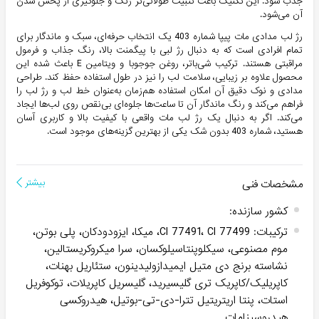
جذب شود. این تکنیک باعث تثبیت طولانی‌تر رنگ و جلوگیری از پخش شدن
آن می‌شود.
رژ لب مدادی مات پیپا شماره 403 یک انتخاب حرفه‌ای، سبک و ماندگار برای
تمام افرادی است که به دنبال رژ لبی با پیگمنت بالا، رنگ جذاب و فرمول
مراقبتی هستند. ترکیب شی‌باتر، روغن جوجوبا و ویتامین E باعث شده این
محصول علاوه بر زیبایی، سلامت لب را نیز در طول استفاده حفظ کند. طراحی
مدادی و نوک دقیق آن امکان استفاده هم‌زمان به‌عنوان خط لب و رژ لب را
فراهم می‌کند و رنگ ماندگار آن تا ساعت‌ها جلوه‌ای بی‌نقص روی لب‌ها ایجاد
می‌کند. اگر به دنبال یک رژ لب مات واقعی با کیفیت بالا و کاربری آسان
هستید، شماره 403 بدون شک یکی از بهترین گزینه‌های موجود است.
مشخصات فنی
بیشتر
کشور سازنده
:
ترکیبات
:
CI 77491، CI 77499، میکا، ایزودودکان، پلی بوتن،
موم مصنوعی، سیکلوپنتاسیلوکسان، سرا میکروکریستالین،
نشاسته برنج دی متیل ایمیدازولیدینون، ستئاریل بهنات،
کاپریلیک/کاپریک تری گلیسیرید، گلیسریل کاپریلات، توکوفریل
استات، پنتا اریتریتیل تترا-دی-تی-بوتیل، هیدروکسی
هیدروسینامات