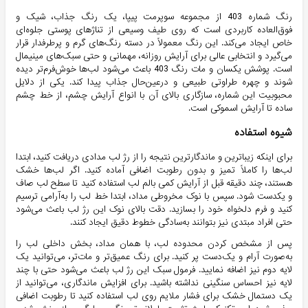
رنگ شماره 403 از مجموعه سوپرمت پیپا، یک رنگ جذاب، شیک و
فوق‌العاده کاربردی است که روی طیف وسیعی از تناژهای پوستی جلوه‌ای
خاص ایجاد می‌کند. این رنگ معمولاً در دسته رنگ‌های گرم و پرطرفدار قرار
می‌گیرد و انتخابی عالی برای آرایش روزانه، مهمانی و حتی سبک‌های مینیمال
است. پوشش یکسان و مات رنگ 403 باعث می‌شود لب‌ها خوش‌فرم‌تر دیده
شوند و چهره طراوتی طبیعی و درعین‌حال جذاب پیدا کند. یکی از دلایل
محبوبیت این شماره، سازگاری بالای آن با انواع آرایش چشم، از خط چشم
ساده تا آرایش اسموکی است.
شیوه استفاده
برای اینکه زیباترین و ماندگارترین نتیجه را از رژ لب مدادی دریافت کنید، ابتدا
لب‌ها را کاملاً تمیز و بدون رطوبت اضافی آماده کنید. اگر لب‌ها خشک
هستند، چند دقیقه قبل از آرایش کمی بالم لب استفاده کنید تا سطح لب صاف
و یکدست شود. سپس با نوک مخروطی مداد، ابتدا خط لب را به‌آرامی ترسیم
کنید و فرم دلخواه خود را بسازید. دقت بالای نوک این رژ لب باعث می‌شود
حتی افراد مبتدی نیز بتوانند به‌سادگی خطوط دقیق ایجاد کنند.
پس از مشخص کردن محدوده لب، با همان مداد، بخش داخلی لب را
به‌صورت آرام و یک‌دست پر کنید. برای رنگ عمیق‌تر و مات‌تر، می‌توانید یک
لایه دوم نیز اضافه نمایید. فرمول سبک این رژ لب باعث می‌شود حتی با چند
لایه نیز احساس سنگینی نداشته باشید. برای افزایش ماندگاری، می‌توانید از
یک دستمال خشک برای فشار ملایم روی لب استفاده کنید تا رطوبت اضافی