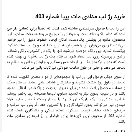
خرید رژ لب مدادی مات پیپا شماره 403
این رژ لب با فرمول قدرتمندی ساخته شده است که دقیقاً برای کسانی طراحی
شده که دوام بالا و ظاهر مات و حرفه‌ای را ترجیح می‌دهند. بافت مدادی این
محصول، علاوه بر پوشش یک‌دست، امکان ایجاد خطوط دقیق را نیز فراهم
می‌کند؛ بنابراین می‌توان آن را هم‌زمان به‌عنوان خط لب و رژ لب استفاده کرد.
پیگمنت شدید این رنگ موجب می‌شود تنها با یک بار کشیدن، رنگی شفاف،
واضح و پرقدرت روی لب ایجاد شود. ساختار مات رژ لب به‌گونه‌ای بهینه شده
است که بدون ترک‌خوردگی یا ایجاد حس سنگینی، جلوه‌ای خاص و منظم به
لب‌ها می‌دهد و حتی در طول ساعات طولانی نیز ثابت باقی می‌ماند.
از سوی دیگر، فرمول این رژ لب با مجموعه‌ای از مواد مغذی تقویت شده تا
لب‌ها در طول روز خشک نشوند و ظاهرشان شاداب باقی بماند. ساختار سبک
و ضدآب محصول باعث شده در برابر تعریق، رطوبت و پاک‌شدن اتفاقی مقاوم
باشد و در نتیجه بدون نیاز به تمدید مداوم، لب‌ها همیشه زیبا به‌نظر برسند.
طراحی مدادی و نوک باریک آن کاربرد را بسیار راحت کرده و حتی افراد
مبتدی نیز می‌توانند بدون کثیف‌کاری و با کمترین خطا، آرایش لب مرتب و
حرفه‌ای داشته باشند. ترکیب عملکرد، دقت، سبکی و ماندگاری باعث شده
شماره 403 از محبوب‌ترین گزینه‌ها برای طرفداران رژ لب‌های مدادی مات
باشد.