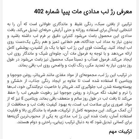
معرفی رژ لب مدادی مات پیپا شماره 402
ترکیبی از بافتی سبک، رنگی غلیظ و ماندگاری طولانی است که آن را به
انتخابی ایده‌آل برای استفاده روزانه و حتی آرایش‌ حرفه‌ای تبدیل می‌کند. بافت
مدادی این محصول باعث می‌شود کنترلی دقیق بر فرم لب داشته باشید و
بدون نیاز به مداد لب جداگانه، هم خط‌لبی تمیز و هم رنگی یک‌دست روی
لب ایجاد کنید. پیگمنت قوی این رژ لب تنها با یک بار کشیدن، پوششی کامل
ارائه می‌دهد و با توجه به فرمول مات آن، جلوه‌ای شیک و ماندگار روی لب
ایجاد می‌کند. فرمول ضدآب و نسبتاً سبک محصول نیز باعث می‌شود در طول
روز بدون نیاز به تمدید مکرر، رنگ ثابت و واضحی روی لب باقی بماند.
در ترکیب این رژ لب، مجموعه‌ای از مواد مغذی مانند شی‌باتر، روغن جوجوبا و
ویتامین E استفاده شده است تا علاوه بر ایجاد رنگی جذاب، از خشکی و
پوسته‌پوسته شدن لب جلوگیری کند. شی‌باتر با خاصیت نرم‌کنندگی خود، لب‌ها
را نرم و لطیف نگه می‌دارد و روغن جوجوبا نیز رطوبت طبیعی لب را حفظ
می‌کند تا بافت لب در طول روز سالم و منعطف باقی بماند. ویتامین E نیز که از
مواد ضروری برای سلامت لب است، به بهبود کیفیت بافت لب و محافظت از
آن کمک می‌کند. این مجموعه کامل از ترکیبات، همراه با ماندگاری بالا و قابلیت
استفاده آسان، باعث شده این رژ لب مدادی به یکی از محبوب‌ترین گزینه‌ها
برای کسانی تبدیل شود که به دنبال ترکیب زیبایی، راحتی و دوام هستند.
ترکیبات مهم