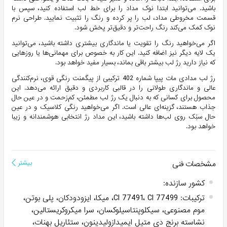
باشید. می‌توانید ابتدا نوک مداد را برای خط لب استفاده کنید، سپس با
قسمت مخروطی مداد، لب را پر کرده و رنگ را تثبیت نمایید. طراحی نرم
نوک کمک می‌کند رنگ راحت‌تر و دقیق‌تر پخش شود.
اگر می‌خواهید رنگ را تقویت یا ماندگاری بیشتری داشته باشید، می‌توانید
یک لایه دیگر نیز اضافه کنید. این کار به خصوص برای مهمانی‌ها یا روزهایی
که نیاز دارید رژ لب بیشتر باقی بماند، بسیار مفید خواهد بود.
رژ لب مدادی مات پیپا شماره 402 ترکیبی از پیگمنت رنگی قوی، نرم‌کنندگی
عالی و ماندگاری طولانی را در قالبی کاربردی و دقیق ارائه می‌دهد. این
محصول برای کسانی که به دنبال یک رژ لب مطمئن، کم‌زحمت و در عین حال
جذاب هستند، گزینه‌ای عالی است. اگر می‌خواهید رنگی کلاسیک و در عین
حال سبُک روی لب‌ها داشته باشید، این مداد رژ انتخابی هوشمندانه و زیبا
خواهد بود.
مشخصات فنی
بیشتر
کشور سازنده
:
ترکیبات
:
CI 77491، CI 77499، میکا، ایزودودکان، پلی بوتن،
موم مصنوعی، سیکلوپنتاسیلوکسان، سرا میکروکریستالین،
نشاسته برنج دی متیل ایمیدازولیدینون، ستئاریل بهنات،