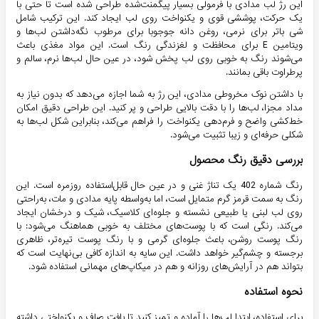
این رژ لب مدادی با فرمولی بسیار پیگمنت‌شده طراحی شده است تا حتی با
یک حرکت، پوششی قوی و یکنواخت روی لب ایجاد کند. این ترکیب شامل
شی باتر برای نرمی، روغن دانه جوجوبا برای مرطوب نگه‌داشتن لب‌ها و
ویتامین E برای محافظت و لغزندگی رنگ است. این مواد مغذی باعث
می‌شوند رنگ به خوبی روی لب پخش شود، در عین حال لب‌ها نرم، سالم و
پرطراوت باقی بمانند.
با داشتن نوک مخروطی مدادی، این رژ به شما اجازه می‌دهد که بدون نیاز به
مداد مجزا، لب‌ها را با دقت بالایی طراحی و پر کنید. این طراحی دقیق امکان
خط‌کشی واضح و فرم‌دهی یکنواخت را فراهم می‌کند، بنابراین شکل لب‌ها به
شکلی حرفه‌ای و زیبا تثبیت می‌شود.
بررسی دقیق رنگ محصول
رنگ شماره 402 یک تناژ غنی و در عین حال قابل‌استفاده روزمره است. این
رنگ به سمت قرمز گرم متمایل است، اما به‌واسطه پایه مدادی و مات، به‌راحتی
روی لب لبنی یا طبیعی نشسته و جلوه‌ای کلاسیک، شیک و درخشان ایجاد
می‌کند. رنگی است که با پوست‌های مختلف به خوبی هماهنگ می‌شود: با
رنگ پوست روشن، باعث جلوه‌ای گرمی و با رنگ پوست تیره‌تر، ظاهری
برجسته و چشم‌گیر خواهد داشت. این سایه به اندازه کافی بی‌نهایت است که
بتواند هم در آرایش‌های روزانه و هم در میکاپ‌های مهمانی استفاده شود.
نحوه استفاده
برای استفاده، ابتدا لب‌ها را آماده و تمیز کنید تا بافت صاف و یکنواختی داشته