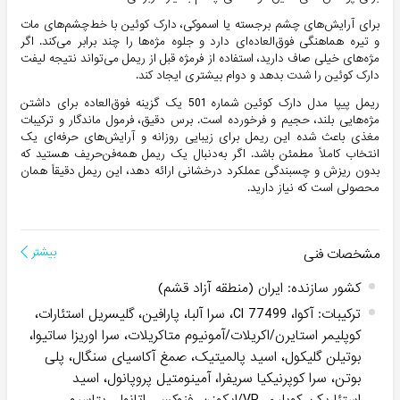
برای آرایش‌های چشم برجسته یا اسموکی، دارک کوئین با خط‌چشم‌های مات
و تیره هماهنگی فوق‌العاده‌ای دارد و جلوه مژه‌ها را چند برابر می‌کند. اگر
مژه‌های خیلی صاف دارید، استفاده از فرمژه قبل از ریمل می‌تواند نتیجه لیفت
دارک کوئین را شدت بدهد و دوام بیشتری ایجاد کند.
ریمل پیپا مدل دارک کوئین شماره 501 یک گزینه فوق‌العاده برای داشتن
مژه‌هایی بلند، حجیم و فرخورده است. برس دقیق، فرمول ماندگار و ترکیبات
مغذی باعث شده این ریمل برای زیبایی روزانه و آرایش‌های حرفه‌ای یک
انتخاب کاملاً مطمئن باشد. اگر به‌دنبال یک ریمل همه‌فن‌حریف هستید که
بدون ریزش و چسبندگی عملکرد درخشانی ارائه دهد، این ریمل دقیقاً همان
محصولی است که نیاز دارید.
مشخصات فنی
بیشتر
کشور سازنده
:
ایران (منطقه آزاد قشم)
ترکیبات
:
آکوا، CI 77499، سرا آلبا، پارافین، گلیسریل استئارات،
کوپلیمر استایرن/اکریلات/آمونیوم متاکریلات، سرا اوریزا ساتیوا،
بوتیلن گلیکول، اسید پالمیتیک، صمغ آکاسیای سنگال، پلی
بوتن، سرا کوپرنیکیا سریفرا، آمینومتیل پروپانول، اسید