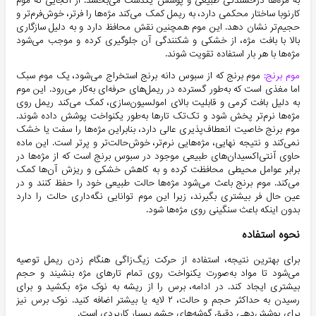
به مژه‌ها درخشندگی طبیعی و پوشش یکدست می‌بخشد. از آنجایی که موم
کارنوبا ساختار محکمی دارد، به ریمل کمک می‌کند مژه‌ها را فرتر، خوش‌فرم‌تر و
حجیم‌تر نشان دهد. این موم همچنین نقش محافظ دارد و به دلیل سازگاری
بالا با بافت مژه، از خشکی و شکنندگی آن جلوگیری کرده و موجب می‌شود
مژه‌ها با هر بار استفاده تقویت شوند.
موم برنج:
موم برنج که از سبوس دانه برنج استخراج می‌شود، یک موم سبک
اما مغذی است که به‌طور گسترده در ریمل‌های حرفه‌ای به‌کار می‌رود. این موم
به دلیل بافت کرمی و قابلیت بالای امولسیون‌سازی، کمک می‌کند ریمل روی
مژه‌ها نرم‌تر پخش شود و تک‌تک تارها به‌طور یکنواخت پوشش داده شوند.
موم برنج خاصیت انعطاف‌پذیری عالی دارد، بنابراین مژه‌ها را سفت یا خشک
نمی‌کند و نتیجه نهایی، مژه‌هایی نرم‌تر، خوش‌حالت‌تر و پرتر است. این ماده
حاوی آنتی‌اکسیدان‌های طبیعی موجود در سبوس برنج است که از مژه‌ها در
برابر عوامل محیطی محافظت کرده و به کاهش خشکی و ریزش آن‌ها کمک
می‌کند. موم برنج باعث می‌شود مژه‌ها حالت طبیعی خود را حفظ کنند و در
عین حال فر بیشتری بگیرند، زیرا این موم توانایی نگه‌داری حالت را دارد
بدون اینکه باعث سنگینی روی مژه‌ها شود.
نحوه استفاده
برای بهترین نتیجه، استفاده از حرکت زیگ‌زاگی هنگام زدن ریمل توصیه
می‌شود تا مواد به‌صورت یکنواخت روی تمام تارهای مژه بنشیند و حجم
بیشتری ایجاد کند. در ادامه، برس را از ریشه به نوک مژه بکشید و برای
رسیدن به حداکثر حجم و حالت، ۲ لایه یا بیشتر اضافه کنید. نوک برس نیز
برای پوشش‌دهی دقیق گوشه‌های چشم بسیار کاربردی است.