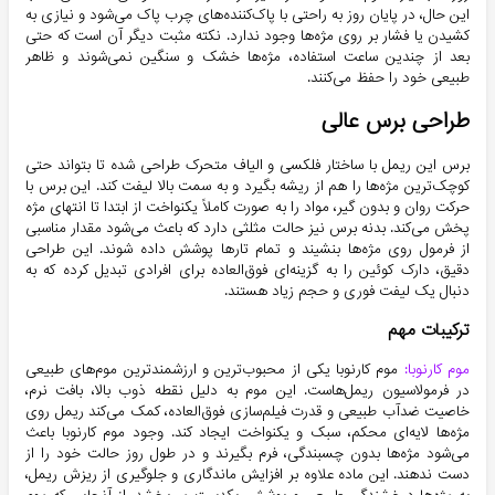
این حال، در پایان روز به راحتی با پاک‌کننده‌های چرب پاک می‌شود و نیازی به
کشیدن یا فشار بر روی مژه‌ها وجود ندارد. نکته مثبت دیگر آن است که حتی
بعد از چندین ساعت استفاده، مژه‌ها خشک و سنگین نمی‌شوند و ظاهر
طبیعی خود را حفظ می‌کنند.
طراحی برس عالی
برس این ریمل با ساختار فلکسی و الیاف متحرک طراحی شده تا بتواند حتی
کوچک‌ترین مژه‌ها را هم از ریشه بگیرد و به سمت بالا لیفت کند. این برس با
حرکت روان و بدون گیر، مواد را به صورت کاملاً یکنواخت از ابتدا تا انتهای مژه
پخش می‌کند. بدنه برس نیز حالت مثلثی دارد که باعث می‌شود مقدار مناسبی
از فرمول روی مژه‌ها بنشیند و تمام تارها پوشش داده شوند. این طراحی
دقیق، دارک کوئین را به گزینه‌ای فوق‌العاده برای افرادی تبدیل کرده که به
دنبال یک لیفت فوری و حجم زیاد هستند.
ترکیبات مهم
موم کارنوبا:
موم کارنوبا یکی از محبوب‌ترین و ارزشمندترین موم‌های طبیعی
در فرمولاسیون ریمل‌هاست. این موم به دلیل نقطه ذوب بالا، بافت نرم،
خاصیت ضدآب طبیعی و قدرت فیلم‌سازی فوق‌العاده، کمک می‌کند ریمل روی
مژه‌ها لایه‌ای محکم، سبک و یکنواخت ایجاد کند. وجود موم کارنوبا باعث
می‌شود مژه‌ها بدون چسبندگی، فرم بگیرند و در طول روز حالت خود را از
دست ندهند. این ماده علاوه بر افزایش ماندگاری و جلوگیری از ریزش ریمل،