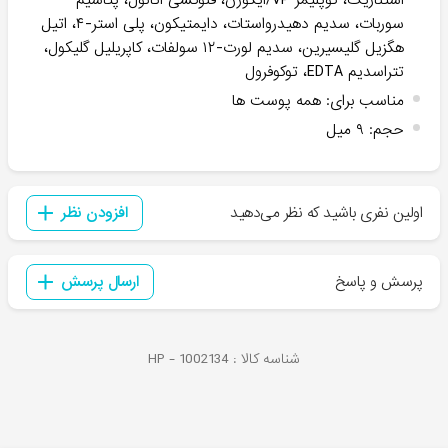
استئاریک، کوپلیمر VP/ایکوزن، فنوکسی اتانول، پتاسیم
سوربات، سدیم دهیدرواستات، دایمتیکون، پلی استر-۴، اتیل
هگزیل گلیسیرین، سدیم لورت-۱۲ سولفات، کاپریلیل گلیکول،
تتراسدیم EDTA، توکوفرول
مناسب برای
:
همه پوست ها
حجم
:
۹ میل
اولین نفری باشید که نظر می‌دهید
افزودن نظر
پرسش و پاسخ
ارسال پرسش
شناسه کالا :
1002134
HP -