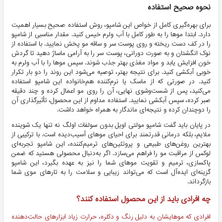
نحوه صحیح استفاده
برای بهره‌گیری کامل از خواص این شامپو، روش استفاده صحیح بسیار اهمیت
دارد. ابتدا موها را به طور کامل با آب ولرم خیس کنید. مقدار مناسبی از شامپو
را در کف دست ریخته و روی پوست سر و ساقه مو پخش نمایید. با استفاده از
نوک انگشتان و به صورت دورانی، پوست سر را به آرامی ماساژ دهید تا گردش
خون افزایش یابد و مواد مغذی بهتر جذب شوند. سپس موها را با آب ولرم به
خوبی آبکشی کنید. برای نتیجه بهتر، توصیه می‌شود این روند را دو بار تکرار
کنید. در صورتی که از ماسک یا نرم‌کننده هم‌خانواده این شامپو استفاده
می‌کنید، پس از شست‌وشوی نهایی، آن را روی مو اعمال کرده و چند دقیقه
صبر کرده، سپس آبکشی نمایید. استفاده مداوم از این محصول، تأثیرگذاری آن
را دوچندان کرده و نتیجه‌ای ماندگار به همراه خواهد داشت.
در پایان باید گفت شامپو مولتی اویل بدون سولفات اولگ نه تنها یک شوینده
ملایم، بلکه درمانی قدرتمند برای احیای موهای آسیب‌دیده است. با ترکیبی از
بهترین روغن‌های طبیعی و پروتئین‌های ترمیم‌کننده، این شامپو تجربه‌ای
لوکس از مراقبت مو را فراهم می‌سازد. اگر به‌دنبال محصولی هستید که ضمن
پاکسازی، ترمیم و تقویت موهای شما را نیز به عهده بگیرد، این شامپو
گزینه‌ای ایده‌آل است که می‌تواند زیبایی و سلامت را به تارهای موی شما
بازگرداند.
چه افرادی باید از این محصول استفاده کنند؟
افرادی که موهایشان به دلیل رنگ و دکلره، حرارت زیاد ابزارهای حالت‌دهنده