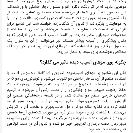
رنگ‌شده یا تحت درمان‌های حرارتی و شیمیایی رنج می‌برند. اگر شما
موهایی دارید که بر اثر رنگ، دکلره، اتو و سشوار دچار خشکی یا وز شده‌اند،
این محصول دقیقاً برای شما طراحی شده است. همچنین کسانی که به دنبال
یک شامپوی ملایم بدون سولفات هستند که ضمن پاکسازی، لطافت و نرمی را
به موهایشان بازگرداند، از نتایج آن شگفت‌زده خواهند شد. این شامپو برای
افرادی که به سلامت موهای خود اهمیت می‌دهند و تمایلی به استفاده از
محصولات شیمیایی مضر ندارند نیز کاملاً مناسب است. حتی افرادی که به
دنبال پیشگیری از آسیب بیشتر هستند نیز می‌توانند از آن به عنوان یک
محصول مراقبتی روزانه استفاده کنند. در واقع، این شامپو نه تنها درمان، بلکه
محافظی هوشمند برای موها به شمار می‌رود.
چگونه روی موهای آسیب دیده تاثیر می گذارد؟
تأثیر این شامپو بر موهای آسیب‌دیده تدریجی اما کاملاً محسوس است. با
استفاده منظم از آن، ساختار داخلی مو تقویت می‌شود و کوتیکول‌های مو که بر
اثر آسیب باز شده‌اند، به تدریج ترمیم شده و بسته می‌شوند. این فرایند باعث
حفظ رطوبت طبیعی مو و جلوگیری از از دست رفتن آن می‌شود. با ترمیم
لایه‌های خارجی، سطح مو صاف‌تر شده و در نتیجه درخشندگی طبیعی آن
افزایش می‌یابد. همچنین، مواد مغذی موجود در این شامپو به عمق تار مو
نفوذ کرده و با تغذیه ساقه مو از داخل، حالت‌پذیری و لطافت آن را افزایش
می‌دهند. با گذشت زمان، موها کمتر گره می‌خورند، شکستن آن‌ها کاهش
می‌یابد و ظاهری زنده و سالم به خود می‌گیرند. روند استفاده از این شامپو به
مرور زمان باعث بازسازی تدریجی فیبر مو شده و نتایج آن در مدت کوتاهی
قابل مشاهده خواهد بود.