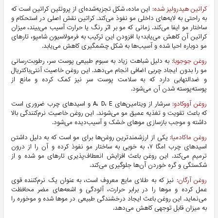
کراتین هیدرولیز شده:
این ماده، شکل تجزیه‌شده‌ای از پروتئین کراتین است که
به راحتی به لایه‌های داخلی مو نفوذ می‌کند. کراتین نقش اصلی در استحکام و
ساختار مو ایفا می‌کند. زمانی که مو بر اثر رنگ یا حرارت آسیب می‌بیند، میزان
کراتین آن کاهش می‌یابد؛ با افزودن این ترکیب به فرمولاسیون شامپو، تارهای
مو دوباره احیا شده و آسیب‌ها به شکل چشمگیری کاهش می‌یابد.
روغن جوجوبا:
به دلیل شباهت زیاد به سبوم طبیعی پوست سر، رطوبت‌رسانی
مو را بدون ایجاد چربی اضافی انجام می‌دهد. این روغن خاصیت آنتی‌باکتریال
و ضدالتهابی دارد که به سلامت پوست سر نیز کمک کرده و مانع از
پوسته‌پوسته شدن آن می‌شود.
روغن آووکادو:
سرشار از ویتامین‌های A، D، E و اسیدهای چرب ضروری است
که باعث تقویت و تغذیه عمیق مو می‌شوند. این روغن خاصیت نرم‌کنندگی بالا
داشته و موجب بازسازی موهای خشک و آسیب‌دیده می‌شود.
روغن ماکادمیا:
یکی از ارزشمندترین روغن‌ها برای مو است که به دلیل داشتن
اسیدهای چرب امگا ۷، به خوبی به ساختار مو نفوذ کرده و آن را از درون
ترمیم می‌کند. این روغن باعث افزایش انعطاف‌پذیری تارهای مو شده و از
شکستگی و گره خوردن آن‌ها جلوگیری می‌کند.
روغن آرگان:
نیز که به طلای مایع معروف است، به عنوان یک نرم‌کننده قوی
عمل کرده و موها را در برابر حرارت، آلودگی و اشعه‌های مضر محافظت
می‌نماید. این روغن باعث ایجاد درخشندگی طبیعی در موها شده و موخوره را
به میزان قابل توجهی کاهش می‌دهد.