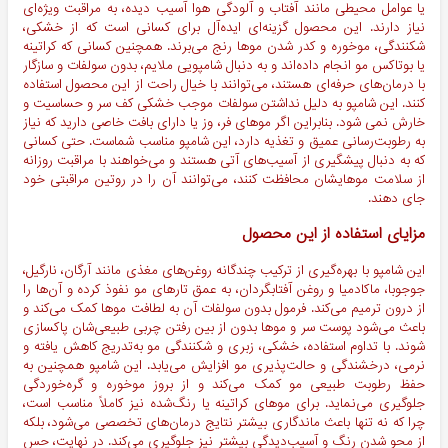
یا عوامل محیطی مانند آفتاب و آلودگی هوا آسیب دیده، به مراقبت ویژه‌ای
نیاز دارند. این محصول گزینه‌ای ایده‌آل برای کسانی است که از خشکی،
شکنندگی، موخوره و کدر شدن موها رنج می‌برند. همچنین کسانی که کراتینه
یا بوتاکس مو انجام داده‌اند و به دنبال شامپویی ملایم، بدون سولفات و سازگار
با درمان‌های حرفه‌ای هستند، می‌توانند با خیال راحت از این محصول استفاده
کنند. این شامپو به دلیل نداشتن سولفات موجب خشکی کف سر و حساسیت و
خارش نمی شود. بنابراین اگر موهای فر، وز یا دارای بافت خاصی دارید که نیاز
به رطوبت‌رسانی عمیق و تغذیه دارد، این شامپو مناسب شماست. حتی کسانی
که به دنبال پیشگیری از آسیب‌های آتی هستند و می‌خواهند با مراقبت روزانه
از سلامت موهایشان محافظت کنند، می‌توانند آن را در روتین مراقبتی خود
جای دهند.
مزایای استفاده از این محصول
این شامپو با بهره‌گیری از ترکیب چندگانه روغن‌های مغذی مانند آرگان، نارگیل،
جوجوبا، ماکادمیا و روغن آفتابگردان، به عمق تارهای مو نفوذ کرده و آن‌ها را
از درون ترمیم می‌کند. فرمول بدون سولفات آن به لطافت موها کمک می‌کند و
باعث می‌شود پوست سر و موها بدون از بین رفتن چربی طبیعی‌شان پاکسازی
شوند. با تداوم استفاده، خشکی، زبری و شکنندگی مو به‌تدریج کاهش یافته و
نرمی، درخشندگی و حالت‌پذیری مو افزایش می‌یابد. این شامپو همچنین به
حفظ رطوبت طبیعی مو کمک می‌کند و از بروز موخوره و گره‌خوردگی
جلوگیری می‌نماید. برای موهای کراتینه یا رنگ‌شده نیز کاملاً مناسب است،
چرا که نه تنها باعث ماندگاری بیشتر نتایج درمان‌های تخصصی می‌شود، بلکه
از محو شدن رنگ و آسیب‌دیدگی بیشتر نیز جلوگیری می‌کند. در نهایت، حس