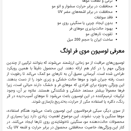
نرمی و لطافت موها
محافظت در برابر حرارت سشوار و اتو مو
محافظت در برابر اشعه‌های مضر UV
فاقد سولفات
بدون ایجاد چربی یا سنگینی روی مو
بهبود حالت‌پذیری موهای فر
تقویت تارهای مو
ساخت ایران با حجم 200 میل
معرفی لوسیون موی فر اولگ
لوسیون‌های مراقبت از مو زمانی ارزشمند می‌شوند که بتوانند ترکیبی از چندین
ویژگی مهم را در کنار هم ارائه دهند. این محصول دقیقاً با همین رویکرد
طراحی شده است. آبرسانی عمیق آن به تارهای مو کمک می‌کند تا رطوبت از
دست رفته جبران شود و موها حالت خشکی و زبری خود را از دست بدهند.
این ویژگی به‌ویژه برای افرادی که موهای فر و خشک دارند حیاتی است، زیرا
فرها معمولاً بیشتر مستعد خشکی و شکنندگی هستند. علاوه بر آن، وجود
ترکیبات ترمیم‌کننده در این لوسیون باعث می‌شود تا موهای آسیب‌دیده در اثر
رنگ، دکلره یا استفاده مکرر از حرارت، به‌تدریج بازسازی شوند.
از سوی دیگر، سبکی فرمولاسیون این لوسیون باعث می‌شود هنگام استفاده،
موها سنگین یا چرب نشوند. این موضوع اهمیت زیادی دارد زیرا بسیاری از
محصولات حالت‌دهنده مو، سنگینی ناخوشایندی روی تارها ایجاد می‌کنند. در
کنار این ویژگی‌ها، خاصیت محافظتی محصول در برابر حرارت و اشعه UV یک