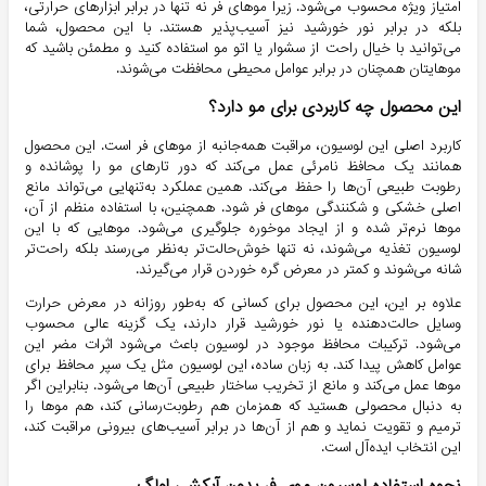
امتیاز ویژه محسوب می‌شود. زیرا موهای فر نه تنها در برابر ابزارهای حرارتی،
بلکه در برابر نور خورشید نیز آسیب‌پذیر هستند. با این محصول، شما
می‌توانید با خیال راحت از سشوار یا اتو مو استفاده کنید و مطمئن باشید که
موهایتان همچنان در برابر عوامل محیطی محافظت می‌شوند.
این محصول چه کاربردی برای مو دارد؟
کاربرد اصلی این لوسیون، مراقبت همه‌جانبه از موهای فر است. این محصول
همانند یک محافظ نامرئی عمل می‌کند که دور تارهای مو را پوشانده و
رطوبت طبیعی آن‌ها را حفظ می‌کند. همین عملکرد به‌تنهایی می‌تواند مانع
اصلی خشکی و شکنندگی موهای فر شود. همچنین، با استفاده منظم از آن،
موها نرم‌تر شده و از ایجاد موخوره جلوگیری می‌شود. موهایی که با این
لوسیون تغذیه می‌شوند، نه تنها خوش‌حالت‌تر به‌نظر می‌رسند بلکه راحت‌تر
شانه می‌شوند و کمتر در معرض گره خوردن قرار می‌گیرند.
علاوه بر این، این محصول برای کسانی که به‌طور روزانه در معرض حرارت
وسایل حالت‌دهنده یا نور خورشید قرار دارند، یک گزینه عالی محسوب
می‌شود. ترکیبات محافظ موجود در لوسیون باعث می‌شود اثرات مضر این
عوامل کاهش پیدا کند. به زبان ساده، این لوسیون مثل یک سپر محافظ برای
موها عمل می‌کند و مانع از تخریب ساختار طبیعی آن‌ها می‌شود. بنابراین اگر
به دنبال محصولی هستید که همزمان هم رطوبت‌رسانی کند، هم موها را
ترمیم و تقویت نماید و هم از آن‌ها در برابر آسیب‌های بیرونی مراقبت کند،
این انتخاب ایده‌آل است.