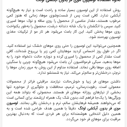
نحوه استفاده لوسیون موی فر بدون آبکشی اولگ
روش استفاده از این لوسیون بسیار ساده و راحت است و نیاز به هیچ‌گونه
آبکشی ندارد. کافی است پس از شست‌وشوی موها، زمانی که هنوز کمی
مرطوب هستند، مقدار مناسبی از محصول را روی ساقه و نوک موها اسپری
کنید. سپس با انگشتان یا یک شانه دندانه درشت، محصول را به‌طور یکنواخت
روی موها پخش کنید. این کار باعث می‌شود هر تار مو از ترکیبات مغذی
لوسیون بهره‌مند شود.
همچنین می‌توانید این لوسیون را حتی روی موهای خشک نیز استفاده کنید.
اگر در طول روز احساس کردید موهایتان کمی زبر یا بی‌روح شده‌اند، کافی
است مقدار کمی از محصول را اسپری کرده و دوباره حالت دلخواه خود را به
موها بدهید. سبکی فرمولاسیون آن باعث می‌شود هیچ‌گونه چربی یا سنگینی
اضافه روی موها باقی نماند. استفاده مداوم از این روش به مرور زمان موها را
نرم‌تر، درخشان‌تر و سالم‌تر می‌کند. نیاز به شستشو ندارد.
داشتن موهای فر زیبا و خوش‌حالت نیازمند مراقبتی فراتر از محصولات
معمولی است. رطوبت‌رسانی، ترمیم، محافظت و جلوگیری از موخوره تنها
بخشی از نیازهای روزانه موهای فر هستند. محصولی که بتواند همه این
ویژگی‌ها را یک‌جا فراهم کند، بدون شک یک همراه ارزشمند برای کسانی است
که می‌خواهند همیشه فرهایشان سالم، نرم و درخشان باقی بمانند.
لوسیون
موی فر بدون آبکشی اولگ
دقیقاً با همین هدف طراحی شده است و به
همین دلیل انتخابی هوشمندانه برای هر فردی است که به‌دنبال بهترین
مراقبت برای موهای فر خود می‌گردد.