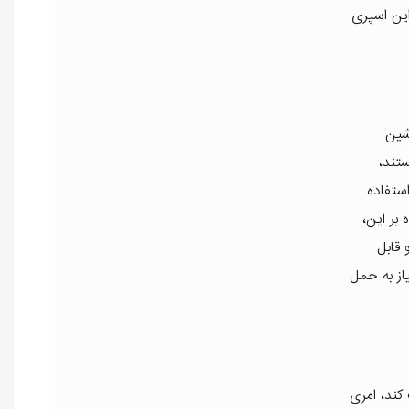
این اسپری
شین
تند،
ستفاده
بر این،
 قابل
از به حمل
کند، امری