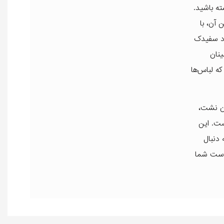
ته باشید.
ن آن، با
اد سفیدک
ینان
ه لباس‌ها
ون نشت،
ست. این
 دنبال
پوست شما