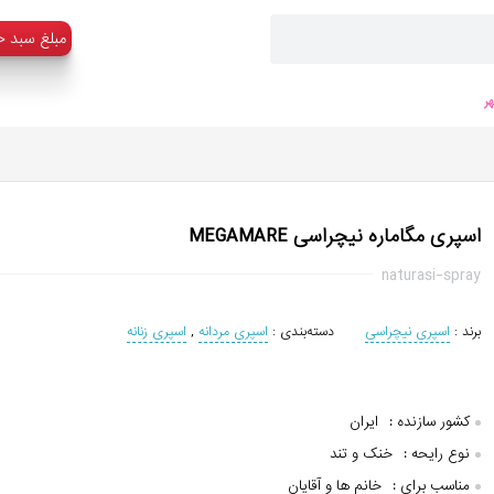
:مبلغ سبد خ
ر
اسپری مگاماره نیچراسی MEGAMARE
naturasi-spray
برند :
اسپری نیچراسی
دسته‌بندی :
اسپری مردانه
,
اسپری زنانه
کشور سازنده :
ایران
نوع رایحه :
خنک و تند
مناسب برای :
خانم ها و آقایان