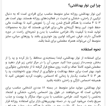
چرا این نوار بهداشتی؟
این نوار بهداشتی روزانه سایز متوسط مناسب برای افرادی است که به دنبال
ترکیبی از راحتی، خشکی و امنیت در فعالیت‌های روزانه هستند. بهتر است هر
۳ تا ۴ ساعت، یا هنگام اشباع شدن پد، آن را تعویض کنید تا بهداشت عالی
حفظ شود. این پدها گزینه‌ای عالی برای افرادی هستند که نیاز به محصولات
تولید شده با کیفیت بالا، طراحی متناسب با بدن و تجربه‌ای راحت در دوره
قاعدگی دارند. فرقی نمی‌کند اولین روز خونریزی باشد یا روزهای میانی، سایز
متوسط آن می‌تواند همراه مطمئنی برای شما باشد.
نحوه استفاده
برای استفاده از نوار بهداشتی، ابتدا بسته‌بندی محافظ را باز کرده و پد را از
بخش چسب‌دار زیرین جدا کنید. سپس آن را در مرکز لباس زیر قرار دهید و
مطمئن شوید کاملاً صاف و ثابت روی سطح قرار گرفته تا از جابه‌جایی جلوگیری
شود. بهتر است برای حفظ بهداشت و جلوگیری از ایجاد بوی ناخوشایند، پد را
هر ۳ تا ۴ ساعت یک‌بار یا زمانی که احساس رطوبت کردید تعویض کنید تا
همیشه احساس تازگی و راحتی داشته باشید
نوار بهداشتی مولپد سایز متوسط در بسته ۱۸ عددی انتخابی مناسب برای
بانوانی است که می‌خواهند در طول روز احساس راحتی، خشکی و اعتماد
به‌نفس را تجربه کنند. طراحی متناسب با بدن، مواد سازگار با پوست و جذب
سریع باعث می‌شود این پد در دسته بهترین‌های بازار برای استفاده روزانه قرار
بگیرد. چه در محل کار باشید، چه در خانه یا هنگام سفر، مولپد همراهی