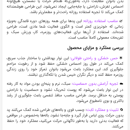
بدن بانوان مطابقت دارد، به‌طوری‌که هنگام حرکت یا نشستن، هیچ‌گونه
احساس لغزش، ناراحتی یا جابه‌جایی ایجاد نمی‌شود. این طراحی هوشمندانه
کمک می‌کند تا تجربه استفاده روزانه راحت‌تر و مطمئن‌تر باشد.
🌿
مناسب استفاده روزانه:
این پدها برای همه روزهای دوره قاعدگی به‌ویژه
زمانی که خونریزی کمتر است و الگوی فعالیت شما عادی است، طراحی
شده‌اند. استفاده از آن‌ها برای فعالیت‌های روزمره، کار، ورزش سبک و
تفریحات معمولی کاملاً مناسب است.
بررسی عملکرد و مزایای محصول
🌟
حس خشکی و راحتی طولانی:
این نوار بهداشتی با ساختار جذب سریع،
کمک می‌کند در طول روز احساس خشکی حفظ شود و از رطوبت مزاحم
جلوگیری کند. این عملکرد باعث می‌شود بانوان تمرکز خود را روی زندگی
روزمره حفظ کنند و دیگر نگران خیس شدن یا لکه‌گذاری نباشند.
☁️
تجربه آرامش بدون حساسیت:
سبک، نرم و پنبه‌ای بودن مواد به کار رفته
در این نوار باعث می‌شود که پوست تحریک نشود و حساسیت یا ناراحتی
پوستی به حداقل برسد. طراحی مناسب منافذ تنفسی باعث جلوگیری از رشد
باکتری و بوی نامطبوع می‌شود.
🔄
تثبیت و عملکرد ثابت
: چسب قوی و باله‌های طراحی شده کمک می‌کنند پد
بدون حرکت روی لباس قرار گیرد و جابه‌جا نشود. باله‌ها به‌خصوص در مواقعی
که فعالیت بدنی دارید یا به‌طور ناگهانی حرکت می‌کنید، عملکرد خود را حفظ
می‌کنند.