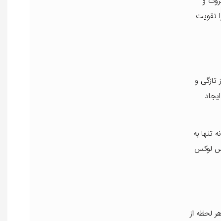
روت و
ا تقویت
تازگی و
یجاد
 تنها به
 حس لوکس
ر لحظه از