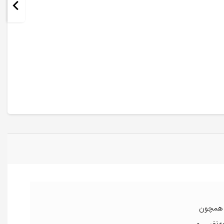
 میل همچون
به‌نفس و