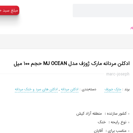
:مبلغ سبد خ
ر
ادکلن مردانه مارک ژوزف مدل MJ OCEAN حجم ۱۰۰ میل
marc-joseph
برند :
مارک جوزف
دسته‌بندی :
ادکلن مردانه
,
ادکلن های سرد و خنک مردانه
کشور سازنده :
منطقه آزاد کیش
نوع رایحه :
خنک
مناسب برای :
آقایان