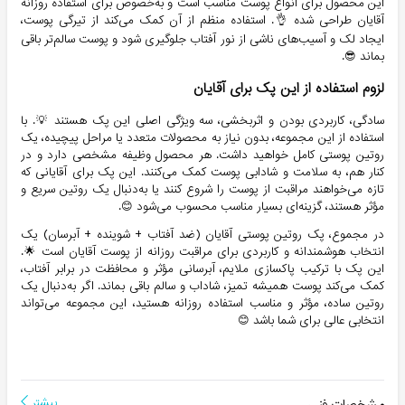
این محصول برای انواع پوست مناسب است و به‌خصوص برای استفاده روزانه
آقایان طراحی شده 👌. استفاده منظم از آن کمک می‌کند از تیرگی پوست،
ایجاد لک و آسیب‌های ناشی از نور آفتاب جلوگیری شود و پوست سالم‌تر باقی
بماند 😎.
لزوم استفاده از این پک برای آقایان
سادگی، کاربردی بودن و اثربخشی، سه ویژگی اصلی این پک هستند 💡. با
استفاده از این مجموعه، بدون نیاز به محصولات متعدد یا مراحل پیچیده، یک
روتین پوستی کامل خواهید داشت. هر محصول وظیفه مشخصی دارد و در
کنار هم، به سلامت و شادابی پوست کمک می‌کنند. این پک برای آقایانی که
تازه می‌خواهند مراقبت از پوست را شروع کنند یا به‌دنبال یک روتین سریع و
مؤثر هستند، گزینه‌ای بسیار مناسب محسوب می‌شود 😊.
در مجموع، پک روتین پوستی آقایان (ضد آفتاب + شوینده + آبرسان) یک
انتخاب هوشمندانه و کاربردی برای مراقبت روزانه از پوست آقایان است 🌟.
این پک با ترکیب پاکسازی ملایم، آبرسانی مؤثر و محافظت در برابر آفتاب،
کمک می‌کند پوست همیشه تمیز، شاداب و سالم باقی بماند. اگر به‌دنبال یک
روتین ساده، مؤثر و مناسب استفاده روزانه هستید، این مجموعه می‌تواند
انتخابی عالی برای شما باشد 😊
مشخصات فنی
بیشتر