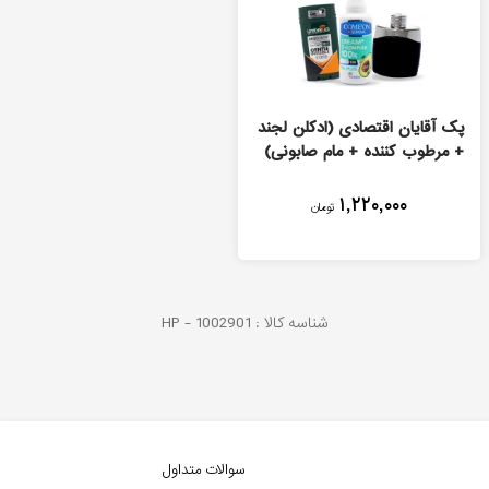
پک آقایان اقتصادی (ادکلن لجند
+ مرطوب کننده + مام صابونی)
۱,۲۲۰,۰۰۰
تومان
شناسه کالا :
1002901
HP -
سوالات متداول