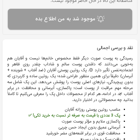
متاسفانه این کالا در حال حاضر موجود نیست.
موجود شد به من اطلاع بده
نقد و بررسی اجمالی
رسیدگی به پوست صورت دیگر فقط مخصوص خانم‌ها نیست و آقایان هم
به‌خوبی می‌دانند که داشتن پوست سالم و شاداب چقدر روی ظاهر و
اعتمادبه‌نفس تأثیر دارد 😊. پک روتین پوستی آقایان (ضد آفتاب + شوینده +
آبرسان) دقیقاً برای همین منظور طراحی شده؛ یک روتین ساده و کاربردی که
بدون پیچیدگی، نیازهای اصلی پوست را پوشش می‌دهد. این پک شامل سه
مرحله مهم مراقبت از پوست است: پاکسازی، آبرسانی و محافظت در برابر
آفتاب 🌿. در ادامه، هر کدام از محصولات داخل پک را معرفی می‌کنیم تا کاملاً
بدانید چه محصولاتی در اختیار دارید.
مناسب روتین پوستی روزانه آقایان
پک 3 عددی با قیمت به صرفه تر نسبت به خرید تکی! ✅
پاکسازی ملایم و مؤثر پوست صورت
آبرسانی عمیق بدون ایجاد حس چربی
محافظت قوی در برابر اشعه‌های مضر خورشید
بافت سبک و جذب سریع