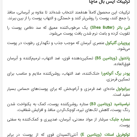
ترکیبات آیس بال ماچا
ترکیبات این محصول کاملاً هدفمند انتخاب شده‌اند تا علاوه بر آبرسانی، منافذ
را جمع کنند، پوست را روشن‌تر کنند و خستگی و التهاب پوست را از بین ببرند.
شی باتر (Shea Butter)
یک مرطوب‌کننده عمیق که سد دفاعی پوست را
تقویت کرده و باعث نرم شدن بافت پوست می‌شود.
پروپیلن گلیکول
عنصری آبرسان که موجب جذب و نگهداری رطوبت در پوست
می‌شود.
پانتنول (ویتامین B5)
تسکین‌دهنده قوی، ضد التهاب، ترمیم‌کننده و آبرسان
فوق‌العاده.
پودر برگ آلوئه‌ورا
خنک‌کننده، ضد التهاب، روشن‌کننده ملایم و مناسب برای
تسکین قرمزی.
بیزابولول
ماده‌ای ضد قرمزی و آرام‌بخش که برای پوست‌های حساس بسیار
مفید است.
نیاسینامید (ویتامین B3)
ستاره روشن‌کننده پوست، کمک به یکنواخت شدن
رنگ پوست، کاهش لک‌های تیره، کوچک‌کردن منافذ و افزایش شفافیت.
عصاره جلبک
سرشار از مواد معدنی، آبرسان، ضدپیری و کمک‌کننده به سفتی
پوست.
توکوفریل استات (ویتامین E)
آنتی‌اکسیدان قوی که از پوست در برابر