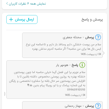
نمایش همه
۴
نظرات کاربران
پرسش و پاسخ
ارسال پرسش
پرسش
محدثه جعفری
سلام من پوست خشکی دارم ومنافذ باز دارم و ۱۵سالمه این نوع
ایس بال ها برای من مناسبه؟ اگر مناسبه کدوم مدلش بهتره
04 اردیبهشت 1405
پاسخ
هومهر یار
سلام عزیزم برا این فصل گرما خیلی مناسبه اما چون پوستتون
خشکه بهتره یه روتین پوستی مخصوص داشته باشین تا با
افزایش سن پوستتون سر حال باشه برا مشاوره تخصصی و رایگان
به این شماره پیامک و یا تو روبیکا پیام بدین 🙏💐
09960910593
04 اردیبهشت 1405
پرسش
مهناز رحمانی