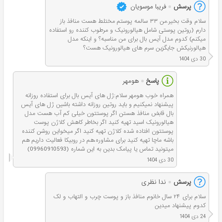
پرسش
فریبا موسویان
سلام وقت بخیر.من ۳۳ سالمه پوستم مختلط هست منافذ باز
دارم (روتین پوستی شامل هیالورونیک و مرطوب کننده رو استفاده
میکنم) کدوم مدل آیس بال برای من مناسبه؟ و اینکه مدل
هیالورنیکش جایگزین سرم های هیالورونیک هست؟
30 دی 1404
پاسخ
هومهر
همراه خوب هومهر سلام:ژل های آیس بال برای استفاده روزانه
پیشنهاد نمیکنیم و باید روتین روزانه داشته باشین ژل های آیس
بال قابض منافذ هستن اگر پوستتون خیلی کم آب هست مدل
هیالورونیک اسید تهیه کنید اگر بخاطر کاهش کلاژن پوست
پوستتون افتاده شده کلاژن تهیه کنید اگر میخواین روشن کننده
باشه ماچا تهیه کنید برای مشاوره،هم در روبیکا فعالیت داریم هم
میتونید تماس یا پیامک بدین به این شماره (09960910593)
30 دی 1404
پرسش
ندا نظری
سلام برای ۲۴ سال خانوم منافذ باز و پوست چرب و التهاب و لک
کدوم پیشنهاد میدین
24 دی 1404