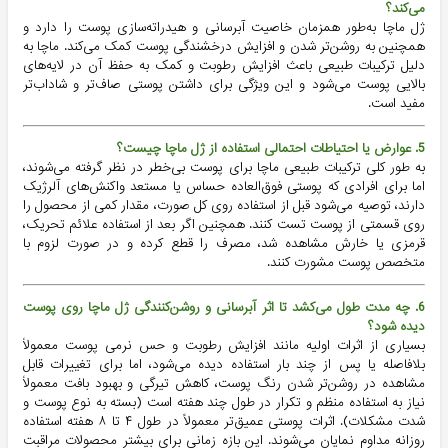
می‌کند؟
ژل ماچا به‌طور همزمان خاصیت آبرسانی و هیدراته‌سازی پوست را دارد و
همچنین به روشن‌تر شدن و افزایش درخشندگی پوست کمک می‌کند. ماچا به
دلیل ترکیبات طبیعی باعث افزایش رطوبت و کمک به حفظ آن در لایه‌های
بالایی پوست می‌شود و این ویژگی برای داشتن پوستی صاف‌تر و شاداب‌تر
مفید است.
5. عوارض یا احتیاطات احتمالی استفاده از ژل ماچا چیست؟
به طور کلی ترکیبات طبیعی ماچا برای پوست بی‌خطر در نظر گرفته می‌شوند،
اما برای افرادی که پوستی فوق‌العاده حساس یا مستعد واکنش‌های آلرژیک
دارند، توصیه می‌شود قبل از استفاده روی کل صورت، مقدار کمی از محصول را
روی قسمتی از پوست تست کنند. همچنین اگر بعد از استفاده علائم تحریک،
قرمزی یا خارش مشاهده شد، مصرف را قطع کرده و در صورت لزوم با
متخصص پوست مشورت کنند.
6. چه مدت طول می‌کشد تا اثر آبرسانی و روشن‌کنندگی ژل ماچا روی پوست
دیده شود؟
بسیاری از اثرات اولیه مانند افزایش رطوبت و حس نرمی پوست معمولاً
بلافاصله یا پس از چند بار استفاده دیده می‌شود، اما برای تغییرات قابل
مشاهده در روشن‌تر شدن رنگ پوست، کاهش تیرگی و بهبود بافت معمولاً
نیاز به استفاده منظم و تکرار در طول چند هفته است (بسته به نوع پوست و
شدت مشکلات). اثرات پوستی عمیق‌تر معمولاً در طول ۴ تا ۸ هفته استفاده
روزانه مداوم نمایان می‌شوند. این بازه زمانی برای بیشتر محصولات مراقبت