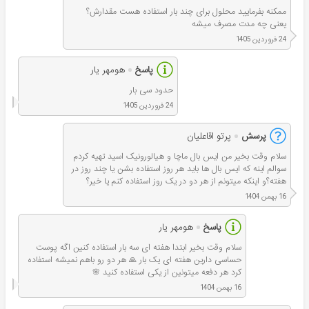
ممکنه بفرمایید محلول برای چند بار استفاده هست مقدارش؟
یعنی چه مدت مصرف میشه
24 فروردین 1405
پاسخ
هومهر یار
حدود سی بار
24 فروردین 1405
پرسش
پرتو اقاعلیان
سلام وقت بخیر من ایس بال ماچا و هیالورونیک اسید تهیه کردم
سوالم اینه که ایس بال ها باید هر روز استفاده بشن یا چند روز در
هفته؟و اینکه میتونم از هر دو در یک روز استفاده کنم یا خیر؟
16 بهمن 1404
پاسخ
هومهر یار
سلام وقت بخیر ابتدا هفته ای سه بار استفاده کنین اگه پوست
حساسی دارین هفته ای یک بار 🙏 هر دو رو باهم نمیشه استفاده
کرد هر دفعه میتونین از یکی استفاده کنید 🌸
16 بهمن 1404