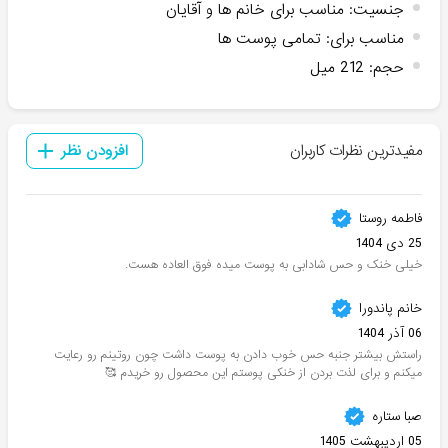
جنسیت
:
مناسب برای خانم ها و آقایان
مناسب برای
:
تمامی پوست ها
حجم
:
212 میل
مفیدترین نظرات کاربران
افزودن نظر
فاطمه روستا
25 دی 1404
خیلی خنک و حس شادابی به پوست میده فوق العاده هست.
خانم پاندورا
06 آذر 1404
راستش بیشتر جنبه حس خوب دادن به پوست داشت چون روتینم رو رعایت
میکنم و برای لذت بردن از خنکی پوستم این محصول رو خریدم 🥰
صبا ستاره
05 اردیبهشت 1405