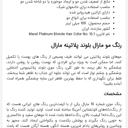
مانع از ضعیف شدن مو و ایجاد موخوره یا دو شاخه شدن مو
مناسب استفاده برای خانمهای شیک
دارای کراتین هیدرولیز شده
مناسب استفاده برای انواع مو
حجم محصول: 100 میلی لیتر
کشور سازنده: ایران
نام لاتین: Maral Platinum Blonde Hair Color No. 10.1
رنگ مو مارال بلوند پلاتینه مارال
موهای بلوند پلاتینی می توانند طیف وسیعی از رنگ های پوست را تکمیل
کنند، اما ممکن است به ویژه برای افرادی که پوست روشن یا روشن دارند،
چشمگیر به نظر برسد. به طور کلی، رنگ موی بلوند پلاتینیومی انتخابی
چشمگیر و چشم نواز است که می تواند جلوه ای جذاب به ظاهر شما ببخشد.
فقط برای نگهداری که با حفظ بهترین ظاهر این سایه چشمگیر همراه است
آماده باشید!
مشخصات
رنگ موی شماره 10 مارال یکی از با کیفت‌ترین رنگ های ایرانی هست که
از رنگ‌دانه‌های لاونشتاین آمریکا ساخته شده است. اولید تولید کننده رنگ با
این رنگ‌دانه! کیفیت بالای رنگ‌دانه‌ها باعث شده تا موهای سفید و خاکستری
به خوبی رنگ بگیرند و پوشش یکدست و یکنواخنی ایجاد کنند. مجهز به
ویتامین و روغن‌های بادام شیرین، هسته انگور، هسته آرگان هست که باعث