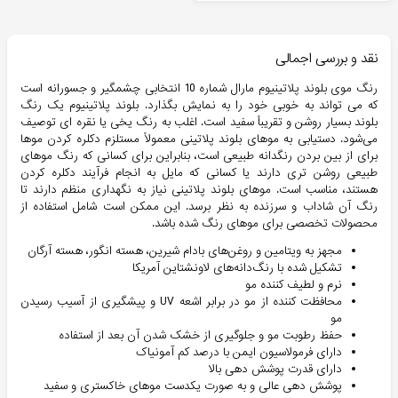
نقد و بررسی اجمالی
رنگ موی بلوند پلاتینیوم مارال شماره 10 انتخابی چشمگیر و جسورانه است
که می تواند به خوبی خود را به نمایش بگذارد. بلوند پلاتینیوم یک رنگ
بلوند بسیار روشن و تقریباً سفید است. اغلب به رنگ یخی یا نقره ای توصیف
می‌شود. دستیابی به موهای بلوند پلاتینی معمولاً مستلزم دکلره کردن موها
برای از بین بردن رنگدانه طبیعی است، بنابراین برای کسانی که رنگ موهای
طبیعی روشن تری دارند یا کسانی که مایل به انجام فرآیند دکلره کردن
هستند، مناسب است. موهای بلوند پلاتینی نیاز به نگهداری منظم دارند تا
رنگ آن شاداب و سرزنده به نظر برسد. این ممکن است شامل استفاده از
محصولات تخصصی برای موهای رنگ شده باشد.
مجهز به ویتامین و روغن‌های بادام شیرین، هسته انگور، هسته آرگان
تشکیل شده با رنگ‌دانه‌های لاونشتاین آمریکا
نرم و لطیف کننده مو
محافظت کننده از مو در برابر اشعه UV و پیشگیری از آسیب رسیدن
مو
حفظ رطوبت مو و جلوگیری از خشک شدن آن بعد از استفاده
دارای فرمولاسیون ایمن با درصد کم آمونیاک
دارای قدرت پوشش دهی بالا
پوشش‌ دهی عالی و به صورت یکدست موهای خاکستری و سفید