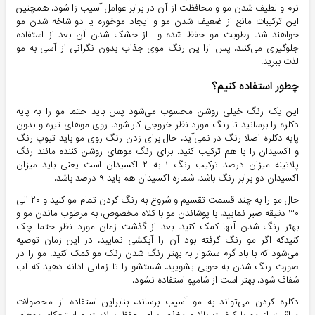
نرم و لطیف شدن مو و محافظت از آن در برابر عوامل آسیب زا شود. همچنین
این ترکیبات مانع از ضعیف شدن مو و ایجاد موخوره یا دو شاخه شدن مو
خواهند شد. رطوبت مو حفظ شده و از خشک شدن آن بعد از استفاده
جلوگیری می‌کنند. پس ازا ین رنگ موی جذاب بدون نگرانی از آسی به مو
لذت ببرید.
چطور استفاده کنیم؟
این یک رنگ خیلی روشن محسوب می‌شود پس باید حتما مو را به پایه
دکلره را برسانید تا رنگ مورد نظر خروجی کار شود. روی موهای تیره و بدون
پایه دکلره اصلا رنگ در نمی‌آید. حال برای زدن رنگ روی مو باید تیوپ رنگ
و اکسیدان را با هم ترکیب کنید. برای رنگ موهای روشن کننده مانند رنگ
پلاتینه میزان درصد ترکیب رنگ ۱ به ۲ اکسیدان است یعنی باید میزان
اکسیدان دو برابر رنگ باشد. شماره اکسیدان هم باید ۹ درصد باشد.
حال مو را به چند قسمت تقسیم و شروع به رنگ کردن تمام مو کنید و ۲۰ الی
۳۰ دقیقه صبر نمایید. با پوشاندن مو با کلاه مخصوص، به مرطوب ماندن مو و
بهتر رنگ شدن آنها کمک کنید. بعد از گذشت زمان مورد نظر حتما چک
کنیدکه اگر مو رنگ گرفته بود آن را آبکشی نمایید. در این زمان توصیه
می‌شود که با باد گرم سشوار به بهتر رنگ شدن رنک مو کمک کنید. مو را در
صورت رنگ شدن به خوبی بشویید. شستشو را تا زمانی ادانه دهید که آب
شفاف شود. بهتر است از شامپو استفاده نشود.
دکلره کردن می‌تواند به مو آسیب برساند، بنابراین استفاده از محصولات