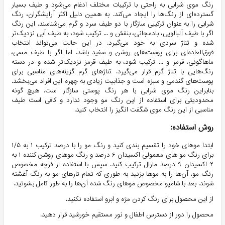
رنگ موی شرابی به راحتی با ترکیبات مختلف ادغام می‌شود و طیف بسیار
گسترده‌ای از رنگ‌ها را ایجاد می‌کند. به همین دلیل اکثر آرایشگران، رنگ
شرابی را به عنوان ترکیبی سازگار با دو طیف سرد و گرم می‌شناسند. این رنگ
اگر با طیف آلبالویی، بادمجانی، بنفش و ... ترکیب شود، به طیف آبی نزدیک‌تر
شده و تناژ سردی به خود می‌گیرد. در این حالت می‌تواند انتخاب
فوق‌العاده‌ای برای پوست‌های روشن و سفید باشد. اما اگر با طیف مسی،
ماهاگونی، قرمز و ... ترکیب شود، به طیف قرمز نزدیک‌تر شده و در دسته
رنگ‌هایی با تناژ گرم قرار می‌گیرد. تناژهای گرم گزینه‌های مناسبی برای
پوست‌های گندمی و سبزه است و جذابیت زیادی به چهره‌ این افراد می‌بخشد.
بنابراین رنگ موی شرابی با هر رنگ پوستی سازگار است. هیچ گونه
محدودیتی برای استفاده از این رنگ مو وجود ندارد و کافی است طیف
مناسبی از این رنگ موی شگفت انگیز را انتخاب کنید.
روش استفاده:
ابتدا موهای خود را تقسیم بندی کنید و رنگ مو را با درصد ترکیب ۱ به ۱/۵
برای رنگ مو های معمولی اکسیدان ۶ درصد و رنگ موهای روشن کننده ۱ به
۲ اکسیدان ۹ درصد مارال ترکیب کنید. سپس با استفاده از فرچه مخصوص
رنگ مو، آن‌ها را به موها بزنید به طوری که تمام‌ تارهای مو به رنگ آغشته
شوند. بعد با شامپو مخصوص موهای رنگ شده آن‌ها را به طور کامل بشوئید.
از این محصول برای رنگ کردن مژه و ابرو استفاده نکنید.
محصول را دور از دسترس اطفال و نور مستقیم خورشید قرار دهید.