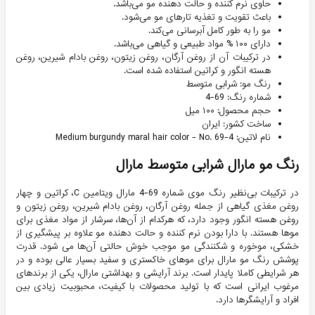
حاوی نرم کننده و حالت دهنده مو می‌باشد.
باعث تقویت و تغذیه تارهای مو می‌شود.
مو را به طور کامل آبرسانی می‌کند.
دارای ۱۰۰ % مواد طبیعی و گیاهی می‌باشد.
در ترکیبات آن از روغن آرگان،‌ روغن زیتون، روغن بادام شیرین، روغن
هسته انگور و کراتین استفاده شده است.
رنگ مو: شرابی متوسط
شماره رنگ: 69-4
حجم محصول: ۱۰۰ میل
ساخت کشور: ایران
نام لاتین: Medium burgundy maral hair color - No. 69-4
رنگ مو مارال شرابی متوسط مارال
در ترکیبات بی‌نظیر رنگ موی شماره 69-4 مارال ویتامین C، کراتین و چهار
روغن مغذی گیاهی از جمله روغن آرگان، روغن بادام شیرین، روغن زیتون و
روغن هسته انگور وجود دارد، که هرکدام از آن‌ها، سرشار از مواد مغذی برای
موها هستند. با دارا بودن نرم کننده و حالت دهنده مو علاوه بر پیشگیری از
خشکی، موخوره و شکنندگی مو موجب خوش حالتی آن‌ها می شود. قدرت
پوشش رنگ مو مارال برای موهای خاکستری و سفید بسیار عالی بوده و در
هر شرایطی کاملا پایدار است. برند آرایشی و بهداشتی مارال، یکی از برندهای
مرغوب ایرانی است که با تولید محصولات با کیفیت، ‌محبوبیت زیادی بین
افراد و آرایشگرها دارد.