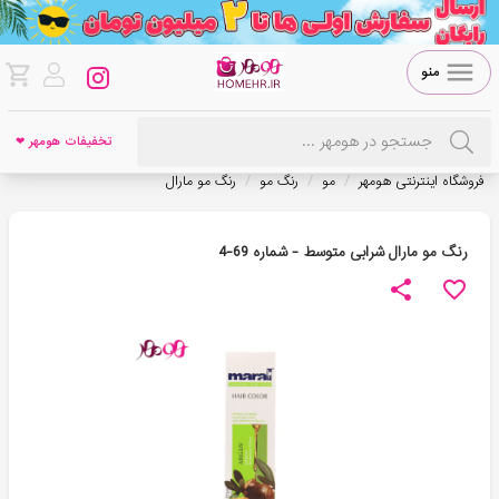
منو
تخفیفات هومهر ❤
/
/
/
فروشگاه اینترنتی هومهر
مو
رنگ مو
رنگ مو مارال
رنگ مو مارال شرابی متوسط - شماره 69-4