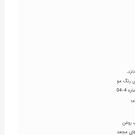
ارد.
ی رنگ مو
وجود دارند، بسیار متنوع هستند و همین تنوع باعث می‌شود انتخاب یک رنگ خاص سخت‌تر و چالش برانگیزتر شود. رنگ مو مارال شماره 4-04
یی
 روغن
ه موهای مجعد