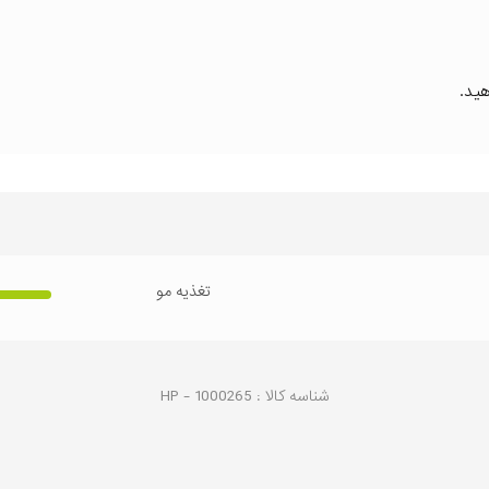
ید.
تغذیه مو
شناسه کالا :
1000265
HP -