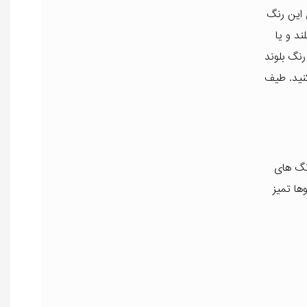
 این رنگ
ای موهای پرپشت ، بلند و یا
رنگ بلوند
کنید. طیف
عمولی نسبت 1 به 1.5 با اکسیدان مارال ۶% و برای رنگ های
 موها تمیز