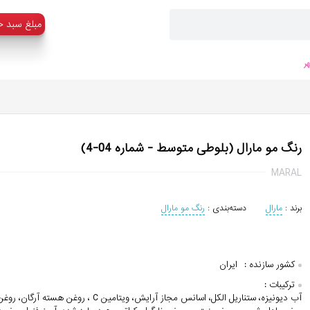
:مبلغ سبد خ
ر
رنگ مو مارال (بلوطی متوسط - شماره 04-4)
MARAL
برند :
مارال
دسته‌بندی :
رنگ مو مارال
کشور سازنده :
ایران
ترکیبات :
آب دیونیزه، ستناریل الکل، اسانس مجاز آرایش، ویتامین C ، رو