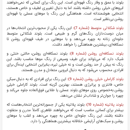
بلوند با عمق و وقار رنگ قهوه‌ای است. این رنگ برای کسانی که نمی‌خواهند
ابروهای خیلی روشن داشته باشند اما به دنبال تغییری لطیف و خاص هستند،
انتخابی هوشمندانه است. هماهنگی این رنگ با موهای عسلی یا قهوه‌ای
روشن بی‌نظیر است.
بلوند شکلاتی متوسط (شماره 7):
این رنگ یکی از محبوب‌ترین انتخاب‌ها در
میان دوست‌داران رنگ‌های گرم و طبیعی است. بلوند شکلاتی متوسط
جلوه‌ای زنانه به چهره می‌دهد و با موهایی در طیف قهوه‌ای روشن تا
نسکافه‌ای، بیشترین هماهنگی را خواهد داشت.
بلوند نسکافه‌ای روشن (شماره 8):
بلوند نسکافه‌ای روشن، حالتی خنثی و
شیک دارد که می‌تواند برای طیف وسیعی از رنگ موها مناسب باشد. این
رنگ نه بیش از حد روشن است و نه خیلی تیره، بنابراین انتخابی ایده‌آل برای
افرادی محسوب می‌شود که به دنبال ابرویی متعادل و مدرن هستند.
بلوند کاراملی خیلی روشن (شماره 9):
این رنگ برای افرادی که به دنبال سبکی
خاص، فانتزی و پرانرژی هستند، بهترین گزینه است. بلوند کاراملی خیلی
روشن به‌خصوص روی موهای بلوند عسلی یا طلایی فوق‌العاده جلوه می‌کند و
چهره را جوان‌تر و شاداب‌تر نشان می‌دهد.
بلوند پلاتینه (شماره 10):
بلوند پلاتینه یکی از جسورانه‌ترین انتخاب‌هاست که
بیشتر برای کسانی مناسب است که می‌خواهند ظاهری کاملاً مدرن و متفاوت
داشته باشند. این رنگ جلوه‌ای خاص به چهره می‌دهد و اغلب با موهای
روشن و سبک‌های آرایشی خلاقانه بیشترین هماهنگی را دارد.