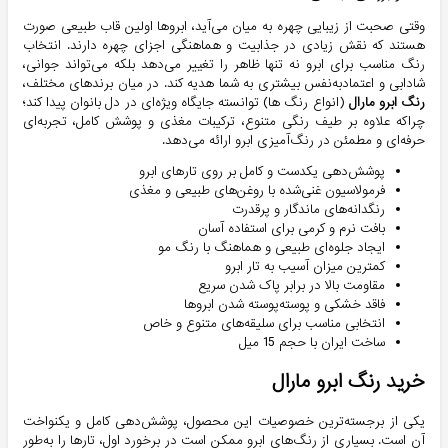
وقتی صحبت از زیبایی چهره به میان می‌آید، ابروها اولین قاب طبیعی صورت
هستند که نقش زیادی در جذابیت و هماهنگی اجزای چهره دارند. انتخاب
رنگ مناسب برای ابرو نه تنها ظاهر را تغییر می‌دهد بلکه می‌تواند جوانی،
شادابی و اعتمادبه‌نفس بیشتری به شما هدیه کند. در میان برندهای مختلف،
رنگ ابرو مارال
(انواع رنگ ها) توانسته جایگاه ویژه‌ای در دل بانوان پیدا کند؛
چراکه علاوه بر طیف رنگی متنوع، ترکیبات مغذی و پوشش کامل، تجربه‌ای
حرفه‌ای و مطمئن در رنگ‌آمیزی ابرو ارائه می‌دهد.
پوشش‌دهی یکدست و کامل بر روی تارهای ابرو
فرمولاسیون غنی‌شده با روغن‌های طبیعی و مغذی
رنگدانه‌های ماندگار و پرقدرت
بافت نرم و کرمی برای استفاده آسان
ایجاد جلوه‌ای طبیعی و هماهنگ با رنگ مو
کمترین میزان آسیب‌ به تار ابرو
مقاومت بالا در برابر پاک شدن سریع
فاقد خشکی و پوسته‌پوسته شدن ابروها
انتخابی مناسب برای سلیقه‌های متنوع و خاص
ساخت ایران با حجم 15 میل
خرید رنگ ابرو مارال
یکی از برجسته‌ترین خصوصیات این محصول، پوشش‌دهی کامل و یکنواخت
آن است. بسیاری از رنگ‌های ابرو ممکن است در برخورد اول، تارها را به‌طور