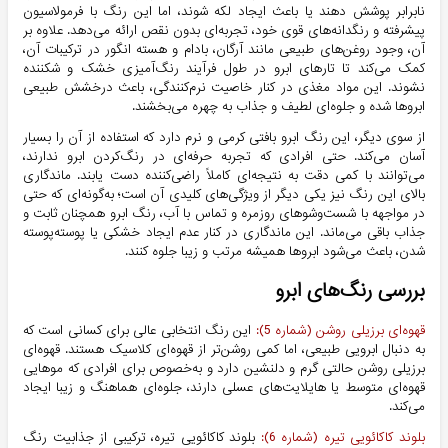
نابرابر پوشش دهند یا باعث ایجاد لکه شوند، اما این رنگ با فرمولاسیون
پیشرفته و رنگدانه‌های قوی خود، تجربه‌ای بدون نقص ارائه می‌دهد. علاوه بر
آن، وجود روغن‌های طبیعی مانند آرگان، بادام و هسته انگور در ترکیبات آن،
کمک می‌کند تا تارهای ابرو در طول فرآیند رنگ‌آمیزی خشک و شکننده
نشوند. این مواد مغذی در کنار خاصیت نرم‌کنندگی، باعث درخشش طبیعی
ابروها شده و جلوه‌ای لطیف و جذاب به چهره می‌بخشند.
از سوی دیگر، این رنگ ابرو بافتی کرمی و نرم دارد که استفاده از آن را بسیار
آسان می‌کند. حتی افرادی که تجربه حرفه‌ای در رنگ‌کردن ابرو ندارند،
می‌توانند با کمی دقت به نتیجه‌ای کاملاً راضی‌کننده دست یابند. ماندگاری
بالای این رنگ نیز یکی دیگر از ویژگی‌های کلیدی آن است؛ به‌گونه‌ای که حتی
در مواجهه با شست‌وشوهای روزمره و تماس با آب، رنگ ابرو همچنان ثابت و
جذاب باقی می‌ماند. این ماندگاری در کنار عدم ایجاد خشکی یا پوسته‌پوسته
شدن، باعث می‌شود ابروها همیشه مرتب و زیبا جلوه کنند.
بررسی رنگ‌های ابرو
قهوه‌ای برزیلی روشن (شماره 5):
این رنگ انتخابی عالی برای کسانی است که
به دنبال ابرویی طبیعی، اما کمی روشن‌تر از قهوه‌ای کلاسیک هستند. قهوه‌ای
برزیلی روشن حالتی گرم و دلنشین دارد و به‌خصوص برای افرادی که موهایی
قهوه‌ای متوسط یا هایلایت‌های عسلی دارند، جلوه‌ای هماهنگ و زیبا ایجاد
می‌کند.
بلوند کاکائویی تیره (شماره 6):
بلوند کاکائویی تیره، ترکیبی از جذابیت رنگ