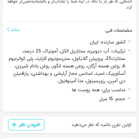
انتخابی که هر بار با نگاه در آینه شما را شاداب‌تر و بااعتمادبه‌نفس‌تر خواهد
کرد.
مشخصات فنی
بیشتر
کشور سازنده
:
ایران
ترکیبات
:
آب دیونیزه، ستئاریل الکل، آمونیاک 25 درصد،
ستئارث25، پروپیلن گلایکول، ستریمونیوم کلراید، پلی کواترنیوم
6، روغن هسته آرگان، روغن هسته انگور، روغن بادام شیرین،
آسکوربیک اسید، اسانس مجاز آرایشی و بهداشتی، پارافنیلن
دی آمین، رزورسینول، متا آمینوفنول.
مناسب برای
:
همه پوست ها
حجم
:
15 میل
اولین نفری باشید که نظر می‌دهید
افزودن نظر