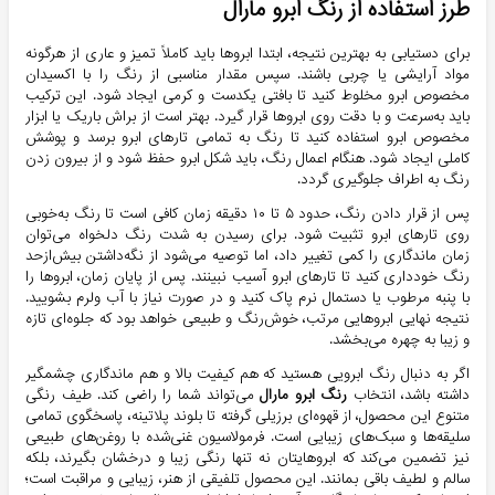
طرز استفاده از رنگ ابرو مارال
برای دستیابی به بهترین نتیجه، ابتدا ابروها باید کاملاً تمیز و عاری از هرگونه
مواد آرایشی یا چربی باشند. سپس مقدار مناسبی از رنگ را با اکسیدان
مخصوص ابرو مخلوط کنید تا بافتی یکدست و کرمی ایجاد شود. این ترکیب
باید به‌سرعت و با دقت روی ابروها قرار گیرد. بهتر است از براش باریک یا ابزار
مخصوص ابرو استفاده کنید تا رنگ به تمامی تارهای ابرو برسد و پوشش
کاملی ایجاد شود. هنگام اعمال رنگ، باید شکل ابرو حفظ شود و از بیرون زدن
رنگ به اطراف جلوگیری گردد.
پس از قرار دادن رنگ، حدود ۵ تا ۱۰ دقیقه زمان کافی است تا رنگ به‌خوبی
روی تارهای ابرو تثبیت شود. برای رسیدن به شدت رنگ دلخواه می‌توان
زمان ماندگاری را کمی تغییر داد، اما توصیه می‌شود از نگه‌داشتن بیش‌ازحد
رنگ خودداری کنید تا تارهای ابرو آسیب نبینند. پس از پایان زمان، ابروها را
با پنبه مرطوب یا دستمال نرم پاک کنید و در صورت نیاز با آب ولرم بشویید.
نتیجه نهایی ابروهایی مرتب، خوش‌رنگ و طبیعی خواهد بود که جلوه‌ای تازه
و زیبا به چهره می‌بخشد.
اگر به دنبال رنگ ابرویی هستید که هم کیفیت بالا و هم ماندگاری چشمگیر
داشته باشد، انتخاب
رنگ ابرو مارال
می‌تواند شما را راضی کند. طیف رنگی
متنوع این محصول، از قهوه‌ای برزیلی گرفته تا بلوند پلاتینه، پاسخگوی تمامی
سلیقه‌ها و سبک‌های زیبایی است. فرمولاسیون غنی‌شده با روغن‌های طبیعی
نیز تضمین می‌کند که ابروهایتان نه تنها رنگی زیبا و درخشان بگیرند، بلکه
سالم و لطیف باقی بمانند. این محصول تلفیقی از هنر، زیبایی و مراقبت است؛