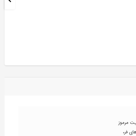
یت مرموز
ای فر،