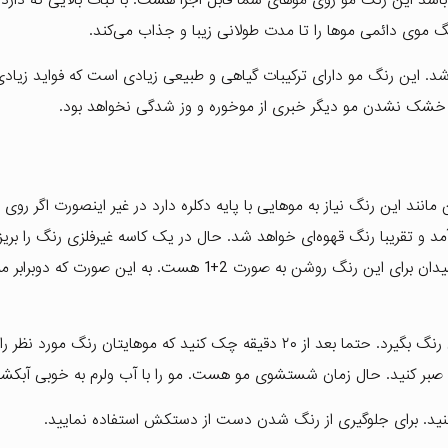
موی دائمی موها را تا مدت طولانی زیبا و جذاب می‌کند.
د. این رنگ مو دارای ترکیبات گیاهی و طبیعی زیادی است که فواید زیادی
با خشک نشدن مو دیگر خبری از موخوره و وز شدگی نخواهد بود.
نند این رنگ نیاز به موهایی با پایه دکلره دارد در غیر اینصورت اگر روی
مد و تقریبا رنگ قهوه‌‌ای خواهد شد. حال در یک کاسه غیرفلزی رنگ را بریزی
یک اکسیدان 9٪ به آن اضافه کنید. نسبت استفاده رنگ و اکسیدان برای این رنگ روشن به صورت 2+1 هست. به این
حال رنگ را به تمام مو بزنید و ۲۰ دقیقه صبر کنید تا موهایتان رنگ بگیرد. حتما بعد از ۲۰ دقیقه چک کنید که موهایتان رنگ 
ی صبر کنید. حال زمان شستشوی مو هست. مو را با آب ولرم به خوبی آبکش
 نکنید. برای جلوگیری از رنگ شدن دست از دستکش استفاده نمایید.