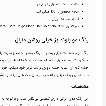
مناسب استفاده برای انواع مو
حجم محصول: 100 میلی لیتر
کشور سازنده: ایران
نام لاتین: Maral Extra Beige Blond Hair Color No. 9.51
رنگ مو بلوند بژ خیلی روشن مارال
رنگ موی بلوند بژ خیلی روشن با رنگ روشن خود، جذابیت را به 
می‌گیرد کنتراست فوق‌العاده با پوست سرد شما ایجاد کرده و چ
چشم گربه ای، سایه چشم دودی و لب قرمز خود میکاپ خود را ک
برساند. این رنگ بهترین انتخاب برای پوست هایی با تناژ ر
مشخصات
این رنگ موی ایرانی دارای کیفیتی بی‌نظیر است و با توجه به 
فرقی ندارد موهای شما سفیذ باشد و یا یک رنگ تیره داشت باش