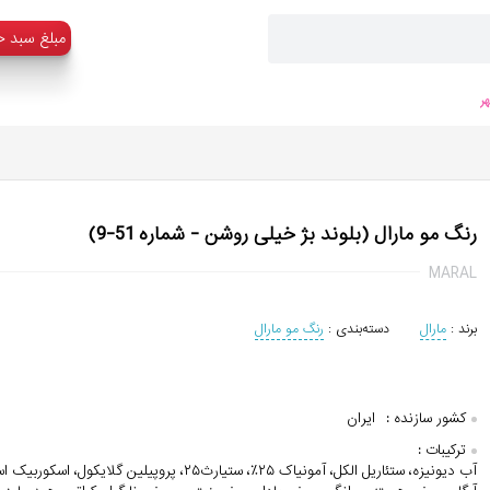
:مبلغ سبد خ
ر
رنگ مو مارال (بلوند بژ خیلی روشن - شماره 51-9)
MARAL
برند :
مارال
دسته‌بندی :
رنگ مو مارال
کشور سازنده :
ایران
ترکیبات :
آب دیونیزه، ستئاریل الکل، آمونیاک ۲۵٪، ستيارث۲۵، پروپیلین گلا