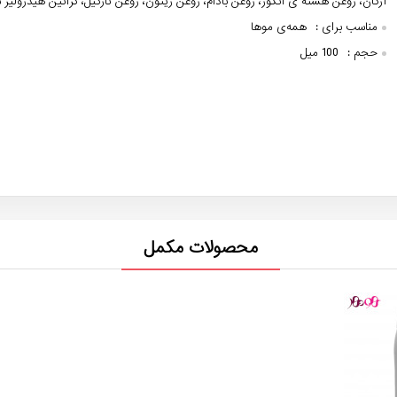
آرگان، روغن هسته ی انگور، روغن بادام، روغن زیتون، روغن نارگیل، کراتین هیدرولیز ش
مناسب برای :
همه‌ی موها
حجم :
100 میل
محصولات مکمل