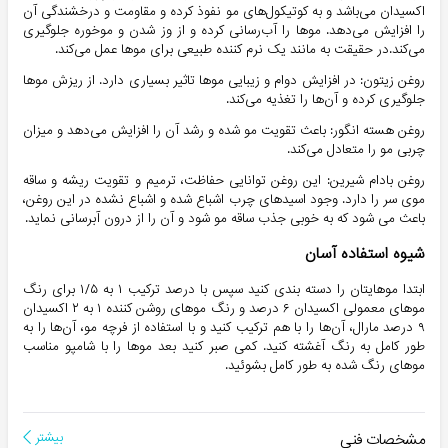
اکسیدان می‌باشد و به کوتیکول‌های مو نفوذ کرده و مقاومت و درخشندگی آن
را افزایش می‌دهد. موها را آب‌رسانی کرده و از وز شدن و موخوره جلوگیری
می‌کند.در حقیقت به مانند یک نرم کننده طبیعی برای موها عمل می‌کند.
روغن زیتون: در افزایش دوام و زیبایی موها تاثیر بسیاری دارد. از ریزش موها
جلوگیری کرده و آن‌ها را تغذیه می‌کند.
روغن هسته انگور: باعث تقویت مو شده و رشد آن را افزایش می‌دهد و میزان
چربی مو را متعادل می‌کند.
روغن بادام شیرین: این روغن توانایی حفاظت، ترمیم و تقویت ریشه و ساقه
موی سر را دارد. وجود اسیدهای چرب اشباع شده و اشباع نشده در این روغن،
باعث می شود که به خوبی جذب ساقه مو شود و آن را از درون آبرسانی نماید.
شیوه استفاده آسان
ابتدا موهایتان را دسته بندی کنید سپس با درصد ترکیب ۱ به ۱/۵ برای رنگ
موهای معمولی اکسیدان ۶ درصد و رنگ موهای روشن کننده ۱ به ۲ اکسیدان
۹ درصد مارال، آن‌ها را با هم ترکیب کنید و با استفاده از فرچه مو، آن‌ها را به
طور کامل به رنگ آغشته کنید. کمی صبر کنید بعد موها را با شامپو مناسب
موهای رنگ شده به طور کامل بشوئید.
مشخصات فنی
بیشتر