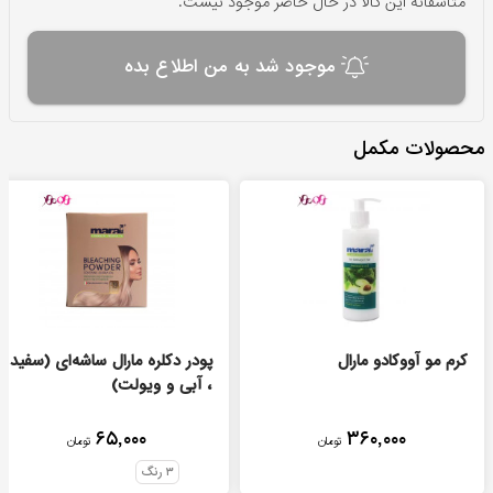
متاسفانه این کالا در حال حاضر موجود نیست.
موجود شد به من اطلاع بده
محصولات مکمل
کرم مو آووکادو مارال
پودر دکلره مارال ساشه‌ای (سفید
، آبی و ویولت)
۶۵,۰۰۰
۳۶۰,۰۰۰
تومان
تومان
۳
رنگ