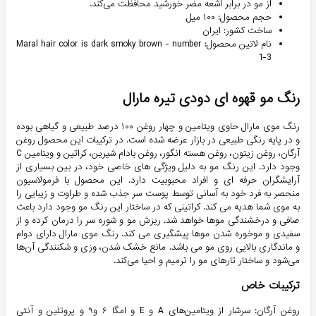
از مو در برابر اشعه مضر خورشید محافظت می‌کند.
حجم محصول: ۱۰۰ میل
ساخت کشور: ایران
نام لاتین محصول: Maral hair color is dark smoky brown - number
1-3
رنگ مو قهوه ای دودی تیره مارال
رنگ موی مارال حاوی ویتامین و چهار روغن ۱۰۰ درصد طبیعی و گیاهی بوده
و در پایه رنگی طبیعی در بازار عرضه شده است. در ترکیبات این محصول روغن
آرگان، روغن زیتون، روغن هسته انگور، روغن بادام شیرین، کراتین و ویتامین C
وجود دارد. این رنگ مو به دلیل ویژگی های خاصی خود، در بین بسیاری از
آرایشگران حرفه ای و افراد محبوبیت دارد. این محصول با فرمولاسیون
منحصر به فرد خود به آسانی توسط پوست سر جذب شده و طراوت و زیبایی را
به موی شما هدیه می کند. کراتینی که در ساختار این رنگ مو وجود دارد باعث
صافی و درخشندگی موها خواهد شد. ریزش مو و شوره سر را درمان کرده و از
سفیدی و موخوره شدن موها پیشگیری می کند. رنگ موی مارال دارای دوام
و ماندگاری بالایی روی مو می باشد. مانع خشک شدن، وزی و شکنندگی آن‌ها
می‌شود و ساختار تارهای مو را ترمیم و احیا می‌کند.
ترکیبات خاص
روغن آرگان: سرشار از ویتامین‌های A و E و امگا ۶ و۹ و پروتئین و آنتی