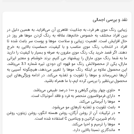
نقد و بررسی اجمالی
زیبایی رنگ موی هر فرد، به جذابیت ظاهری آن می‌افزاید. به همین دلیل در
بین افراد مختلف به خصوص خانم‌ها، علاقه به رنگ کردن موها هر روز در
حال افزایش است. اهمیت زیبایی و سلامت موها و پوست سر باعث شده تا
افراد در انتخاب رنگ موی مناسب و با کیفیت، حساسیت بالایی به خرج
دهند. اگر قصد خرید یک رنگ‌ موی مقرون به صرفه و بسیار با کیفیت را دارید
ما به شما رنگ موی مارال را پیشنهاد می کنیم. برند خوشنام و معتبر ایرانی
مارال، یکی از محصولاتش رنگ مو قهوه ای دودی تیره شماره 3.1 می‌باشد.
این محصول علاوه بر اینکه رنگ موها را تغییر می‌دهد، هیچگونه آسیبی به
آن‌ها نمی‌رساند و موها را تقویت و تغذیه می‌کند. در ادامه ویژگی‌های این
محصول بی‌نظیر را بررسی کرده ایم، با ما همراه باشید.
حاوی چهار روغن گیاهی و ۱۰۰ درصد طبیعی می‌باشد.
دارای فرمولاسیون منحصر به فرد و فاقد آمونیاک است.
موها را آبرسانی می‌کند.
باعث تقویت و تغذیه تارهای مو می‌شود.
در ترکیبات آن از روغن آرگان، روغن هسته انگور، روغن زیتون، روغن
بادام شیرین، کراتین و ویتامین C استفاده شده است.
موها را ترمیم و احیا می‌کند.
ماندگاری نسبتا بالایی دارد.