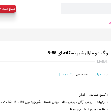
:مبلغ سبد خ
ر
رنگ مو مارال شیر نسکافه ای 85-8
MARAL
برند :
مارال
دسته‌بندی :
رنگ مو مارال
کشور سازنده :
ایران
ترکیبات :
روغن آرگان ، روغن بادام ، روغن هسته انگور،ویتامین E ، A ، B2 ، B1 ، B6
مناسب برای :
همه‌ی موها