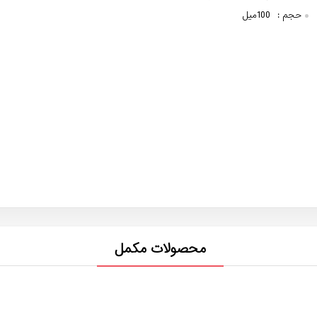
حجم :
100میل
محصولات مکمل