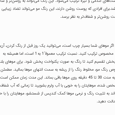
وست‌های گندمی و تیره ترکیب می‌شود. این رنگ می‌تواند به روشن‌تر و شاد
رای افرادی که پوست روشن دارند، این رنگ مو می‌تواند تضاد زیبایی ای
 روشن‌تر و شفاف‌تر به نظر برسد.
 موهای شما بسیار چرب است، می‌توانید یک روز قبل از رنگ کردن، آن‌ها
بشویید.دستکش‌های محافظ را بپوشید. رنگ مو را با اکسیدان مخصوص ترکیب کنید. نسبت ترکیب معمولاً 1 به 1 است، اما همیشه به
 بخش تقسیم کنید تا رنگ به صورت یکنواخت پخش شود. برای موهای بلند
ص رنگ مو، مخلوط رنگ را از ریشه به سمت انتهای موها بمالید. مطمئن 
تمامی بخش‌های مو به طور یکنواخت رنگ گرفته‌اند.رنگ باید به مدت 30 تا 45 دقیقه روی موها باقی بماند. این مدت زمان 
شده، موهایتان را به خوبی با آب ولرم بشویید تا زمانی که آب شفاف
ند به تثبیت رنگ و نرمی موها کمک کندپس از شستشو، موهایتان را با حو
الت دهید.