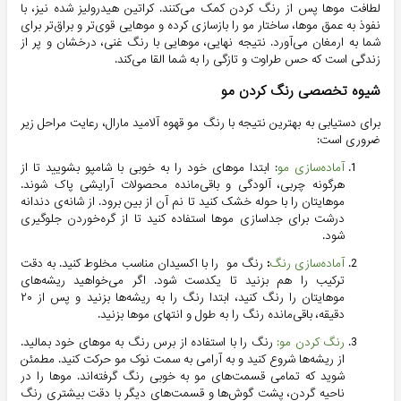
لطافت موها پس از رنگ کردن کمک می‌کنند. کراتین هیدرولیز شده نیز، با
نفوذ به عمق موها، ساختار مو را بازسازی کرده و موهایی قوی‌تر و براق‌تر برای
شما به ارمغان می‌آورد. نتیجه نهایی، موهایی با رنگ غنی، درخشان و پر از
زندگی است که حس طراوت و تازگی را به شما القا می‌کند.
شیوه تخصصی رنگ کردن مو
برای دستیابی به بهترین نتیجه با رنگ مو قهوه آلامید مارال، رعایت مراحل زیر
ضروری است:
آماده‌سازی مو
: ابتدا موهای خود را به خوبی با شامپو بشویید تا از
هرگونه چربی، آلودگی و باقی‌مانده محصولات آرایشی پاک شوند.
موهایتان را با حوله خشک کنید تا نم آن از بین برود. از شانه‌ی دندانه
درشت برای جداسازی موها استفاده کنید تا از گره‌خوردن جلوگیری
شود.
آماده‌سازی رنگ
:
رنگ مو را با اکسیدان مناسب مخلوط کنید. به دقت
ترکیب را هم بزنید تا یکدست شود. اگر می‌خواهید ریشه‌های
موهایتان را رنگ کنید، ابتدا رنگ را به ریشه‌ها بزنید و پس از ۲۰
دقیقه، باقی‌مانده رنگ را به طول و انتهای موها بزنید.
رنگ کردن مو:
رنگ را با استفاده از برس رنگ به موهای خود بمالید.
از ریشه‌ها شروع کنید و به آرامی به سمت نوک مو حرکت کنید. مطمئن
شوید که تمامی قسمت‌های مو به خوبی رنگ گرفته‌اند. موها را در
ناحیه گردن، پشت گوش‌ها و قسمت‌های دیگر با دقت بیشتری رنگ