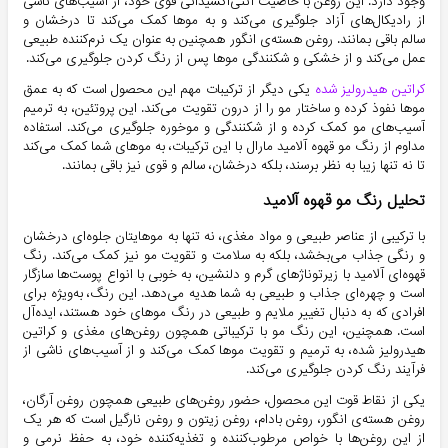
وجود دارد. این روغن با خاصیت آنتی‌اکسیدانی قوی خود، از آسیب‌های ناشی
از رادیکال‌های آزاد جلوگیری می‌کند و به موها کمک می‌کند تا درخشان و
سالم باقی بمانند. روغن هسته‌ی انگور همچنین به عنوان یک نرم‌کننده طبیعی
عمل می‌کند و از خشکی و شکنندگی موها پس از رنگ کردن جلوگیری می‌کند.
کراتین هیدرولیز شده
یکی دیگر از ترکیبات مهم این محصول است که به عمق
موها نفوذ کرده و ساختار مو را از درون تقویت می‌کند. این پروتئین، به ترمیم
آسیب‌های مو کمک کرده و از شکنندگی و موخوره جلوگیری می‌کند. استفاده
مداوم از رنگ مو قهوه آلامید مارال با این ترکیبات، به موهای شما کمک می‌کند
تا نه تنها زیبا به نظر برسند، بلکه درخشان، سالم و قوی نیز باقی بمانند.
تحلیل رنگ مو قهوه آلامید
با ترکیبی از عناصر طبیعی و مواد مغذی، نه تنها به موهایتان جلوه‌ای درخشان
و رنگی جذاب می‌بخشد، بلکه به سلامت و تقویت مو نیز کمک می‌کند. رنگ
قهوه‌ای آلامید با زیرتوناژهای گرم و دلنشین، به خوبی با انواع پوست‌ها سازگار
است و چهره‌ای جذاب و طبیعی به شما هدیه می‌دهد. این رنگ، به‌ویژه برای
افرادی که به دنبال تغییر ملایم و طبیعی در رنگ موهای خود هستند، ایده‌آل
است. همچنین، این رنگ مو با ترکیباتی همچون روغن‌های مغذی و کراتین
هیدرولیز شده، به ترمیم و تقویت موها کمک می‌کند و از آسیب‌های ناشی از
فرآیند رنگ کردن جلوگیری می‌کند.
یکی از نقاط قوت این محصول، حضور روغن‌های طبیعی همچون روغن آرگان،
روغن هسته‌ی انگور، روغن بادام، روغن زیتون و روغن نارگیل است که هر یک
از این روغن‌ها با خواص مرطوب‌کننده و تغذیه‌کننده خود، به حفظ نرمی و