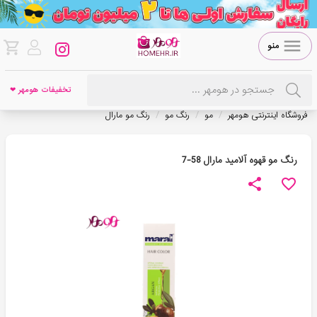
منو
تخفیفات هومهر ❤
/
/
/
فروشگاه اینترنتی هومهر
مو
رنگ مو
رنگ مو مارال
رنگ مو قهوه آلامید مارال 58-7