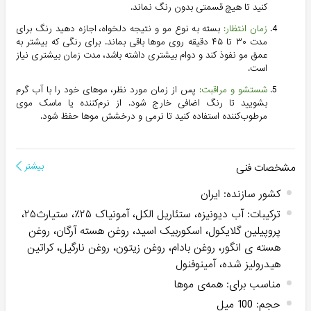
کنید تا هیچ قسمتی بدون رنگ نماند.
زمان انتظار:
بسته به نوع مو و نتیجه دلخواه، اجازه دهید رنگ برای
مدت ۳۰ تا ۴۵ دقیقه روی موها باقی بماند. برای رنگی که بیشتر به
عمق مو نفوذ کند و دوام بیشتری داشته باشد، مدت زمان بیشتری نیاز
است.
شستشو و مراقبت:
پس از زمان مورد نظر، موهای خود را با آب گرم
بشویید تا رنگ اضافی خارج شود. از نرم‌کننده یا ماسک موی
مرطوب‌کننده استفاده کنید تا نرمی و درخشش موها حفظ شود.
مشخصات فنی
بیشتر
کشور سازنده
:
ایران
ترکیبات
:
آب دیونیزه، ستئاریل الکل، آمونیاک ۲۵٪، ستيارث۲۵،
پروپیلین گلایکول، اسکوربیک اسید، روغن هسته آرگان، روغن
هسته ی انگور، روغن بادام، روغن زیتون، روغن نارگیل، کراتین
هیدرولیز شده، آمینوفنول
مناسب برای
:
همه‌ی موها
حجم
:
100 میل