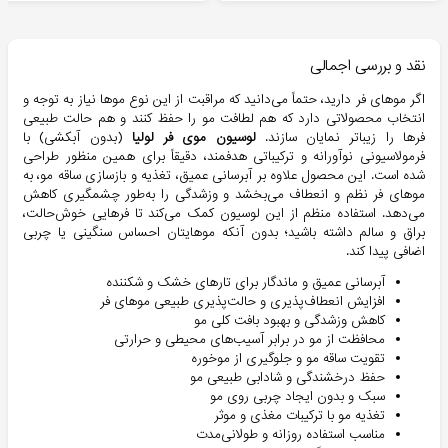
نقد و بررسی اجمالی
اگر موهای فر دارید، حتماً می‌دانید که مراقبت از این نوع موها نیاز به توجه و
انتخاب محصولاتی دارد که هم لطافت مو را حفظ کنند و هم حالت طبیعی
فرها را زیباتر نمایان سازند.
لوسیون موی فر لولیا
(بدون آبکشی) با
فرمولاسیونی نوآورانه و ترکیباتی هدفمند، دقیقاً برای همین منظور طراحی
شده است. این محصول علاوه بر آبرسانی عمیق، تغذیه و بازسازی ساقه مو، به
موهای فر نظم و انعطاف می‌بخشد و وزشدگی را به‌طور چشمگیری کاهش
می‌دهد. استفاده منظم از این لوسیون کمک می‌کند تا فرهایی خوش‌حالت،
براق و سالم داشته باشید؛ بدون آنکه موهایتان احساس سنگینی یا چربی
اضافی پیدا کند.
آبرسانی عمیق و ماندگار برای تارهای خشک و شکننده
افزایش انعطاف‌پذیری و حالت‌پذیری طبیعی موهای فر
کاهش وزشدگی و بهبود بافت کلی مو
محافظت از مو در برابر آسیب‌های محیطی و حرارتی
تقویت ساقه مو و جلوگیری از موخوره
حفظ درخشندگی و شادابی طبیعی مو
سبک و بدون ایجاد چربی روی مو
تغذیه مو با ترکیبات مغذی و موثر
مناسب استفاده روزانه و طولانی‌مدت