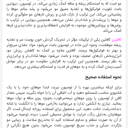
مو است که به استحکام ریشه و ساقه کمک زیادی می‌کند. در لوسیون ، بیوتین
باعث تقویت فولیکول‌ها و تغذیه عمیق مو می‌شود و رشد سالم موها را
پشتیبانی می‌کند. این ترکیب از نازک شدن و ریزش تارهای مو جلوگیری کرده
و موها را پرپشت‌تر و شاداب‌تر نشان می‌دهد. همچنین بیوتین در ترکیب با
روغن‌ها و پروتئین‌های موجود، به افزایش انعطاف‌پذیری و حالت‌پذیری فرها
کمک می‌کند.
کافئین:
کافئین یکی از ترکیبات مؤثر در تحریک گردش خون پوست سر و تغذیه
ریشه موهاست. وجود این ماده در لوسیون باعث می‌شود مواد مغذی سریع‌تر
و بهتر به فولیکول‌ها برسند. کافئین علاوه بر کمک به کاهش ریزش مو،
انرژی‌بخش تارهای ضعیف بوده و باعث می‌شود موها شاداب‌تر و پرانرژی‌تر
به نظر برسند. همچنین این ترکیب به افزایش مقاومت مو در برابر عوامل
آسیب‌رسان کمک کرده و به موهای فر قدرت و استحکام بیشتری می‌دهد.
نحوه استفاده صحیح
برای اینکه بیشترین بهره را از لوسیون ببرید، ابتدا موهای خود را با یک
شامپوی مناسب شستشو دهید و آب اضافی آن را با حوله بگیرید. سپس مقدار
کافی از لوسیون را روی موهای نیمه‌مرطوب، به‌ویژه روی ساقه و نوک موها
بمالید. نیازی به آبکشی ندارد و می‌توانید به‌آرامی موها را با انگشت یا شانه
دندانه‌درشت حالت دهید. این محصول برای استفاده روزانه ایده‌آل است. اگر
موهایتان به‌دلیل رنگ، حرارت یا عوامل محیطی آسیب دیده، توصیه می‌شود
از آن به صورت منظم و مداوم استفاده کنید تا به‌تدریج سلامت و زیبایی مو
بازگردد. سبکی و جذب سریع لوسیون باعث می‌شود بدون هیچ نگرانی از