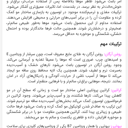
امر باعث می‌شود ظاهر موها بلافاصله پس از استفاده مرتب‌تر، براق‌تر و
خوش‌حالت‌تر به نظر برسد. در بلندمدت اما، تاثیرات عمیق‌تری آشکار می‌شود.
ترکیبات مغذی و ترمیم‌کننده موجود در لوسیون به بازسازی ساختار مو کمک
کرده و مقاومت آن را در برابر آسیب‌های حرارتی و محیطی افزایش می‌دهند.
استفاده مداوم از این محصول باعث می‌شود موها به‌طور طبیعی سالم‌تر،
ضخیم‌تر و درخشان‌تر شوند. همچنین حالت فرها ماندگارتر بوده و احتمال
خشکی، شکستگی و موخوره به حداقل می‌رسد.
ترکیبات مهم
روغن آرگان:
روغن آرگان به طلای مایع معروف است، چون سرشار از ویتامین E
و اسیدهای چرب ضروری است که موها را عمیقاً تغذیه و آبرسانی می‌کند.
وجود روغن آرگان در لوسیون باعث می‌شود تارهای خشک و آسیب‌دیده
به‌سرعت نرم و لطیف شوند. همچنین یک لایه محافظ روی ساقه مو ایجاد
می‌کند تا موها از آسیب ناشی از حرارت، آلودگی و رادیکال‌های آزاد در امان
بمانند. نتیجه، موهایی براق‌تر، سالم‌تر و با فرهایی منظم‌تر است.
کراتین:
کراتین پروتئین اصلی ساختار مو است و زمانی که سطح آن در مو
کاهش پیدا می‌کند، تارها شکننده، وز و آسیب‌پذیر می‌شوند. وجود کراتین در
فرمولاسیون لوسیون کمک می‌کند بخش‌های آسیب‌دیده ساقه مو ترمیم شوند.
این ترکیب به صاف‌تر شدن کوتیکول مو کمک کرده و باعث می‌شود فرها حالت
طبیعی و زیباتری پیدا کنند. کراتین همچنین مقاومت مو را در برابر شکستگی
و موخوره افزایش داده و ظاهری یکدست و سالم به مو می‌بخشد.
بیوتین:
بیوتین یا همان ویتامین B7 یکی از ویتامین‌های کلیدی برای سلامت