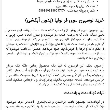
افزایش ماندگاری و زیبایی حالت طبیعی فرها
ساخت ایران با حجم 300 میل
شماره پروانه بهداشت: 5898699389097174
خرید لوسیون موی فر لولیا (بدون آبکشی)
این لوسیون موی فر بیش از یک نرم‌کننده ساده عمل می‌کند. این محصول
بافتی سبک دارد که به‌سرعت جذب مو می‌شود و بدون ایجاد حس چربی یا
سنگینی، رطوبت موردنیاز تارهای مو را تامین می‌کند. فرمولاسیون آن به
گونه‌ای طراحی شده است که با کاهش وزشدگی و افزایش لطافت، به موهای
فر نظم داده و فرها را خوش‌فرم‌تر جلوه می‌دهد. همین امر باعث می‌شود که
بعد از هر بار استفاده، موهایتان شانه‌پذیرتر و نرم‌تر شوند و درخشش طبیعی
بیشتری داشته باشند.
از سوی دیگر، این لوسیون نه تنها یک محصول زیبایی، بلکه یک درمان
مراقبتی نیز محسوب می‌شود. ترکیبات مغذی آن به بازسازی آسیب‌های ناشی
از حرارت، رنگ و آلودگی محیطی کمک کرده و به‌تدریج مقاومت ساقه مو را
افزایش می‌دهد. نتیجه، موهایی سالم‌تر، پرطراوت‌تر و با فرهایی منظم‌تر است
که کمتر در معرض شکستگی و خشکی قرار می‌گیرند.
اثرات کوتاه‌مدت و بلندمدت
در کوتاه‌مدت، لوسیون باعث نرم‌شدن و شانه‌پذیری راحت‌تر موها می‌شود.
وزشدگی کاهش یافته و فرها حالت طبیعی خود را بهتر نشان می‌دهند. همین