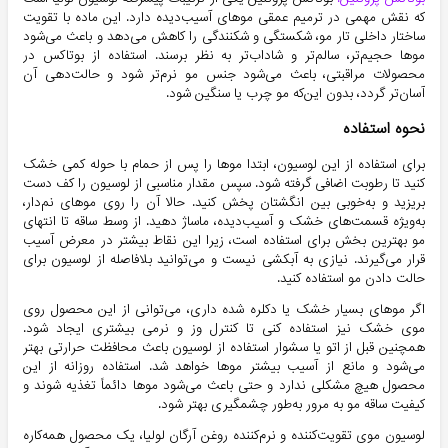
که نقش مهمی در ترمیم عمقی موهای آسیب‌دیده دارد. این ماده با تقویت
ساختار داخلی تار مو، شکستگی و شکنندگی را کاهش می‌دهد و باعث می‌شود
موها حجیم‌تر، سالم‌تر و شاداب‌تر به نظر برسند. استفاده از بوتاکس در
محصولات مراقبتی، باعث می‌شود جنس مو نرم‌تر شود و حالت‌دهی آن
آسان‌تر گردد، بدون این‌که مو چرب یا سنگین شود.
نحوه استفاده
برای استفاده از این لوسیون، ابتدا موها را پس از حمام با حوله کمی خشک
کنید تا رطوبت اضافی گرفته شود. سپس مقدار مناسبی از لوسیون را کف دست
بریزید و به‌خوبی بین انگشتان پخش کنید. حالا آن را روی موهای نم‌دار،
به‌ویژه قسمت‌های خشک و آسیب‌دیده، ماساژ دهید. از وسط ساقه تا انتهای
مو بهترین بخش برای استفاده است، زیرا این نقاط بیشتر در معرض آسیب
قرار می‌گیرند. نیازی به آبکشی نیست و می‌توانید بلافاصله از لوسیون برای
حالت دادن مو استفاده کنید.
اگر موهای بسیار خشک یا دکلره شده داری، می‌توانی از این محصول روی
موی خشک نیز استفاده کنی تا کنترل وز و نرمی بیشتری ایجاد شود.
همچنین قبل از اتو یا سشوار استفاده از لوسیون باعث محافظت حرارتی بهتر
می‌شود و مانع از آسیب بیشتر موها خواهد شد. استفاده روزانه از این
محصول هیچ مشکلی ندارد و حتی باعث می‌شود موها دائماً تغذیه شوند و
کیفیت ساقه مو به مرور به‌طور چشمگیری بهتر شود.
لوسیون موی تقویت‌کننده و نرم‌کننده روغن آرگان لولیا، یک محصول همه‌کاره