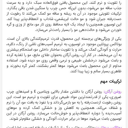
را تقویت و نرم کنند. این محصول بافتی فوق‌العاده سبک دارد و به سرعت
جذب ساقه مو می‌شود، بدون این‌که حس چرب یا سنگین شدن باقی بگذارد.
ترکیبات تقویتی موجود در آن به ریشه و ساقه مو کمک می‌کنند تا رطوبت از
دست‌رفته جبران شود و مو حالت ابریشمی، شاداب و انعطاف‌پذیر پیدا کند.
این لوسیون همچنین با ایجاد یک لایه محافظ روی تار مو، مانع از وزی و گره
خوردن می‌شود و حالت‌دهی مو را بسیار راحت‌تر می‌سازد.
یکی از ویژگی‌های برجسته این محصول، قدرت ترمیم‌کنندگی بالای آن است.
بوتاکس پروتئین موجود در لوسیون، به ترمیم آسیب‌های ناشی از رنگ، دکلره،
حرارت و آلودگی کمک می‌کند و با تقویت ساختار داخلی مو، استحکام بیشتری
به آن می‌بخشد. در کنار آن، روغن آرگان به‌عنوان طلای مایع، مو را تغذیه کرده
و باعث می‌شود درخشش طبیعی و نرمی واقعی روی مو دیده شود. استفاده
مداوم از این محصول باعث می‌شود موها کمتر بشکنند، کمتر گره بخورند و
ظاهری بسیار سالم و زیبا پیدا کنند.
ترکیبات مهم
روغن آرگان:
روغن آرگان با داشتن مقدار بالایی ویتامین E و اسیدهای چرب
ضروری، یکی از قدرتمندترین مواد طبیعی برای تقویت و ترمیم مو است. این
روغن رطوبت ازدست‌رفته را به مو بازمی‌گرداند و با نفوذ به بافت مو، آن را نرم
و شفاف می‌کند. همچنین به کاهش وز و خشکی کمک کرده و موهای
آسیب‌دیده را دوباره انعطاف‌پذیر و خوش‌حالت می‌سازد. روغن آرگان در این
لوسیون باعث می‌شود موها در برابر حرارت، آلودگی و خشکی مقاوم‌تر شوند.
بوتاکس پروتئین:
بوتاکس پروتئین یکی از ترکیبات پیشرفته لوسیون لولیا است