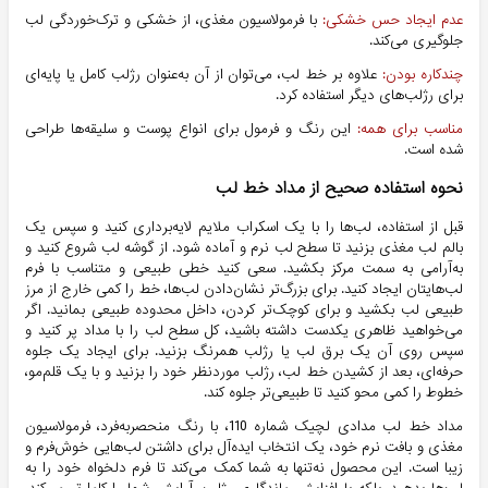
عدم ایجاد حس خشکی
:
با فرمولاسیون مغذی، از خشکی و ترک‌خوردگی لب
جلوگیری می‌کند.
چندکاره بودن
:
علاوه بر خط لب، می‌توان از آن به‌عنوان رژلب کامل یا پایه‌ای
برای رژلب‌های دیگر استفاده کرد.
مناسب برای همه
:
این رنگ و فرمول برای انواع پوست و سلیقه‌ها طراحی
شده است.
نحوه استفاده صحیح از مداد خط لب
قبل از استفاده، لب‌ها را با یک اسکراب ملایم لایه‌برداری کنید و سپس یک
بالم لب مغذی بزنید تا سطح لب نرم و آماده شود.
از گوشه لب شروع کنید و
به‌آرامی به سمت مرکز بکشید. سعی کنید خطی طبیعی و متناسب با فرم
لب‌هایتان ایجاد کنید.
برای بزرگ‌تر نشان‌دادن لب‌ها، خط را کمی خارج از مرز
طبیعی لب بکشید و برای کوچک‌تر کردن، داخل محدوده طبیعی بمانید.
اگر
می‌خواهید ظاهری یکدست داشته باشید، کل سطح لب را با مداد پر کنید و
سپس روی آن یک برق لب یا رژلب همرنگ بزنید.
برای ایجاد یک جلوه
حرفه‌ای، بعد از کشیدن خط لب، رژلب موردنظر خود را بزنید و با یک قلم‌مو،
خطوط را کمی محو کنید تا طبیعی‌تر جلوه کند.
مداد خط لب مدادی لچیک شماره 110، با رنگ منحصر‌به‌فرد، فرمولاسیون
مغذی و بافت نرم خود، یک انتخاب ایده‌آل برای داشتن لب‌هایی خوش‌فرم و
زیبا است. این محصول نه‌تنها به شما کمک می‌کند تا فرم دلخواه خود را به