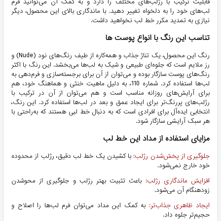
قابلیت ترکیب با رژلب‌های مختلف را دارد و به کمک آن می‌توانید فرم
لب‌های خود را به دلخواه تغییر دهید. با ماندگاری بالای این محصول، دیگر
نیازی به تمدید مکرر خط لب نخواهید داشت.
تناسب این رنگ با انواع پوست ها
رنگ این محصول، یک تناژ جذاب و همه‌کاره از طیف رنگ‌های نود (Nude) و
رز ملایم است که جلوه‌ای طبیعی و شیک به لب‌ها می‌بخشد. این رنگ با اکثر
رنگ‌های پوست سازگار بوده و می‌توان از آن برای برجسته‌سازی و فرم‌دهی به
لب‌ها استفاده کرد. شماره 110، به دلیل ماهیت خنثی و هماهنگ خود، هم
برای آرایش‌های روزانه مناسب است و هم می‌توان از آن در ترکیب با
رژلب‌های پررنگ‌تر برای ایجاد عمق و بعد در لب‌ها استفاده کرد. این رنگ،
انتخابی ایده‌آل برای افرادی است که به دنبال خط لبی هستند که به‌راحتی با
هر سبک آرایشی سازگار شود.
مزایای استفاده از مداد این خط لب
جلوگیری از پخش‌شدن رژلب
:
با کشیدن یک خط لب دقیق، رژلب از محدوده
خود خارج نمی‌شود.
افزایش ماندگاری رژلب
:
باعث تثبیت بهتر رژلب و جلوگیری از محوشدن
زودهنگام آن می‌شود.
ایجاد ظاهری جذاب‌تر
:
به کمک این مداد می‌توان فرم لب‌ها را اصلاح و
حجیم‌تر جلوه داد.