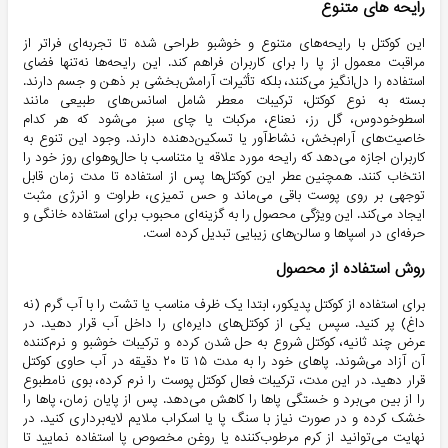
رایحه های متنوع
این کوکتل با رایحه‌های متنوع و خوشبو طراحی شده تا تجربه‌ای فراتر از
مراقبت معمول از پا را برای کاربران فراهم کند. این رایحه‌ها نه‌تنها فضای
استفاده را دل‌انگیز می‌کنند، بلکه تأثیرات آرامش‌بخشی بر ذهن و جسم دارند.
بسته به نوع کوکتل، ترکیبات معطر شامل اسانس‌های طبیعی مانند
اسطوخودوس، گل رز، نعناع، مرکبات یا چای سبز می‌شود که هر کدام
خاصیت‌های آرام‌بخش، نشاط‌آور یا تسکین‌دهنده دارند. وجود این تنوع به
کاربران اجازه می‌دهد که رایحه مورد علاقه یا متناسب با حال‌و‌هوای روز خود را
انتخاب کنند. همچنین عطر این کوکتل‌ها پس از استفاده تا مدت زمان قابل
توجهی بر روی پوست باقی می‌ماند و حس تمیزی، طراوت و انرژی مثبت
ایجاد می‌کند. این ویژگی محصول را به گزینه‌ای محبوب برای استفاده خانگی و
حرفه‌ای در اسپاها و سالن‌های زیبایی تبدیل کرده است.
روش استفاده از محصول
برای استفاده از کوکتل پدیکور، ابتدا یک ظرف مناسب یا تشت را با آب گرم (نه
داغ) پر کنید. سپس یکی از کوکتل‌های دایره‌ای را داخل آب قرار دهید. در
عرض چند ثانیه، کوکتل شروع به حل شدن کرده و ترکیبات خوشبو و نرم‌کننده
آن آزاد می‌شوند. پاهای خود را به مدت ۱۵ تا ۲۰ دقیقه در آب حاوی کوکتل
قرار دهید. در این مدت، ترکیبات فعال کوکتل پوست را نرم کرده، بوی نامطبوع
را از بین می‌برد و خستگی پاها را کاهش می‌دهد. پس از پایان زمان، پاها را
خشک کرده و در صورت نیاز با سنگ پا یا اسکراب ملایم لایه‌برداری کنید. در
نهایت می‌توانید از کرم مرطوب‌کننده یا روغن مخصوص پا استفاده نمایید تا