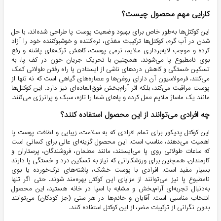
کارایی مهم محصول چیست؟
این کوکتل‌ها به‌طور خاص برای بهبود وضعیت پوست پا طراحی شده‌اند. با حل
شدن در آب گرم، کوکتل‌ها ترکیبات مغذی، نرم‌کننده و خوشبوکننده خود را آزاد
کرده و موجب لایه‌برداری ملایم، نرمی پوست، کاهش ترک‌های پاشنه و رفع
بوی نامطبوع پا می‌شوند. همچنین با تحریک جریان خون در کف پا، به
تسکین خستگی و کاهش درد‌های ناشی از ایستادن یا راه رفتن طولانی کمک
می‌کنند. فرمولاسیون آن دارای روغن‌ها و عصاره‌های گیاهی است که نه تنها از
پوست مراقبت می‌کند، بلکه اثر آرام‌بخش فوق‌العاده‌ای نیز دارد. این کوکتل‌ها
مانند یک ماساژ ملایم عمل کرده و پاهای شما را تازه، سبک و پرانرژی می‌کنند.
چه افرادی می‌توانند از این محصول استفاده کنند؟
این کوکتل پدیکور برای تمام افرادی که به سلامت، زیبایی و لطافت پوست پا
اهمیت می‌دهند، مناسب است. این محصول گزینه‌ای عالی برای کسانی است
که ساعات طولانی روی پا می‌ایستند، مانند معلمان، فروشندگان، پرستاران و
کارمندان. همچنین برای ورزشکارانی که نیاز به تسکین درد و خستگی پا دارند
بسیار مفید است. افرادی با پوست خشک، پاشنه‌های ترک‌خورده یا بوی
نامطبوع پا نیز می‌توانند از مزایای این کوکتل بهره‌مند شوند. حتی اگر تنها
به‌دنبال تجربه‌ای آرام‌بخش و مشابه با اسپا در خانه هستید، این محصول
انتخاب مناسبی است. آقایان و خانم‌ها در هر سنی (جز کودکان) می‌توانند
بدون نگرانی از ترکیبات مضر، از این کوکتل استفاده کنند.