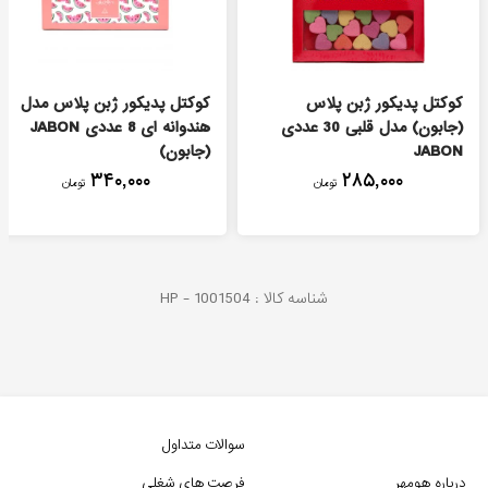
کوکتل پدیکور ژبن پلاس
کوکتل پدیکور ژبن پلاس مدل
(جابون) مدل قلبی 30 عددی
هندوانه ای 8 عددی JABON
JABON
(جابون)
۳۴۰,۰۰۰
۲۸۵,۰۰۰
تومان
تومان
شناسه کالا :
1001504
HP -
سوالات متداول
درباره هومهر
فرصت های شغلی