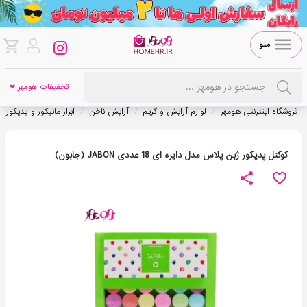
منو
تخفیفات هومهر ❤
/
/
/
فروشگاه اینترنتی هومهر
لوازم آرایش و گریم
آرایش ناخن
ابزار مانیکور و پدیکور
کوکتل پدیکور ژبن پلاس مدل دایره ای 18 عددی JABON (جابون)