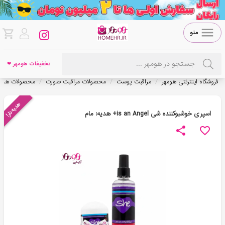
منو
تخفیفات هومهر ❤
/
/
/
فروشگاه اینترنتی هومهر
مراقبت پوست
محصولات مراقبت صورت
محصولات هدیه
هدیه‌دار!
اسپری خوشبوکننده شی is an Angel+ هدیه: مام