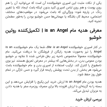
یکی از نکات مثبت این اسپری خوشبوکننده آن است که می‌توانید آن را هم
روی
پوست
و هم روی
لباس
اسپری کنید بدون اینکه باعث ایجاد لکه یا تغییر
رنگ در پارچه شود؛ ویژگی‌ای که باعث می‌شود در موقعیت‌های مختلف
اجتماعی، محیط کار، باشگاه یا مهمانی‌ها حس خوشبو بودن را به‌طور مطمئن
تجربه کنید.
معرفی هدیه مام
is an Angel
| تکمیل‌کننده روتین
خوشبو
در کنار اسپری خوشبوکننده
She is an Angel
، شما یک
مام خوشبوکننده is an
Angel
را نیز به‌صورت
هدیه رایگان
از فروشگان ما دریافت می‌کنید. مام
خوشبوکننده معمولاً مخصوص ناحیه زیر بغل طراحی شده تا علاوه بر خوشبو
بودن عمومی بدن، در بخش‌هایی که بیشتر در معرض تعریق هستند نیز بوی
نامطبوع را کنترل کند. ترکیب استفاده از اسپری بدن و مام خوشبوکننده باعث
می‌شود هر بخش از بدن تحت پوشش رایحه قرار گیرد و حس تازگی در تمام
طول روز حفظ شود.
هدیه بودن مام
is an Angel
ارزش خرید این پکیج را افزایش می‌دهد و این
بسته را به گزینه‌ای با ارزش افزوده بالا برای مصرف روزمره، سفر یا هدیه دادن
به عزیزان تبدیل می‌کند.
بررسی ارزش خرید