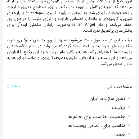
این پکیج از برند
She
ترکیبی از دو محصول کاربردی خوشبوکننده بدن را ارائه
می‌دهد که تجربه‌ای کامل از تهویه بدن، کنترل بوی نامطبوع تعریق و ایجاد
رایحه خوشایند را برای شما به ارمغان می‌آورد. اسپری
is an Angel
با رایحه‌ای
شیرین، گل‌میوه‌ای و ماندگار، احساس طراوت و انرژی مثبت را در طول روز
حفظ می‌کند، و مام is an Angel به‌صورت رایگان مکملی ایده‌آل برای
بخش‌های پرتعریق بدن است.
ترکیب این دو محصول باعث می‌شود نه‌تنها از بوی بد بدن جلوگیری شود،
بلکه رایحه‌ای خوشایند و ثابت ایجاد گردد که می‌تواند در تمام موقعیت‌های
روزمره شما را همراهی کند. هدیه رایگان مام ارزش خرید این پکیج را افزایش
می‌دهد و این بسته را به انتخابی مقرون‌به‌صرفه، کاربردی و مناسب برای هدیه
دادن تبدیل می‌کند.
مشخصات فنی
بیشتر
کشور سازنده
:
ایران
ترکیبات
:
جنسیت
:
مناسب برای خانم ها
مناسب برای
:
تمامی پوست ها
حجم
: