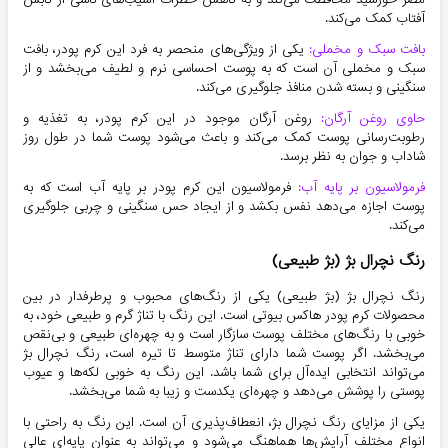
آفتاب کمک می‌کند.
بافت سبک و مخملی:
یکی از ویژگی‌های منحصر به فرد این کرم پودر، بافت
سبک و مخملی آن است که به پوست احساسی نرم و لطیف می‌بخشد و از
سنگینی و بسته شدن منافذ جلوگیری می‌کند.
حاوی روغن آرگان:
روغن آرگان موجود در این کرم پودر، به تغذیه و
رطوبت‌رسانی پوست کمک می‌کند و باعث می‌شود پوست شما در طول روز
شاداب و جوان به نظر برسد.
فرمولاسیون بر پایه آب:
فرمولاسیون این کرم پودر بر پایه آب است که به
پوست اجازه می‌دهد نفس بکشد و از ایجاد حس سنگینی و چربی جلوگیری
می‌کند.
رنگ نچرال بژ (بژ طبیعی)
رنگ نچرال بژ (بژ طبیعی) یکی از رنگ‌های محبوب و پرطرفدار در بین
محصولات کرم پودر هاکس بیوتی است. این رنگ با تناژ گرم و طبیعی خود، به
خوبی با رنگ‌های مختلف پوست سازگار است و به چهره‌ای طبیعی و بی‌نقص
می‌بخشد. اگر پوست شما دارای تناژ متوسط تا تیره است، رنگ نچرال بژ
می‌تواند انتخابی ایده‌آل برای شما باشد. این رنگ به خوبی لکه‌ها و عیوب
پوستی را پوشش می‌دهد و چهره‌ای یکدست و زیبا به شما می‌بخشد.
یکی از مزایای رنگ نچرال بژ، انعطاف‌پذیری آن است. این رنگ به راحتی با
انواع مختلف آرایش‌ها هماهنگ می‌شود و می‌تواند به عنوان پایه‌ای عالی