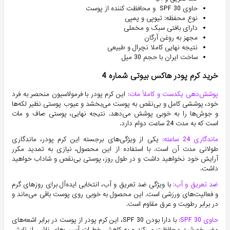
حاوی 30 SPF و محافظت کننده از پوست
نوع محفظه: تیوپی و پمپی
دارای بافتی سبک و مخملی
مجهز به روغن آرگان
نتیجه نهایی کاملا نچرال و طبیعی
ساخت ایران با حجم 30 میل
خرید کرم پودر هاکس بیوتی شماره 4
پوشش‌دهی یکدست و کاملاً مات:
این کرم پودر با فرمولاسیون منحصر به فرد
خود، پوششی کامل و بی‌نقص به پوست می‌بخشد و عیوب پوستی نظیر لکه‌ها
و جوش‌ها را به خوبی پوشش می‌دهد. نتیجه نهایی، پوستی صاف و مات
است که به مدت 24 ساعت دوام دارد.
ماندگاری 24 ساعته:
یکی از ویژگی‌های برجسته این کرم پودر، ماندگاری
طولانی مدت آن است. با استفاده از این محصول، نیازی به تمدید مکرر
آرایش خود نخواهید داشت و در طول روز، پوستی بی‌نقص و شاداب خواهید
داشت.
ضد تعریق و آب:
با ویژگی ضد تعریق و آب، انتخابی ایده‌آل برای روزهای گرم
و فعالیت‌های ورزشی است. این محصول به خوبی روی پوست باقی می‌ماند و
در برابر رطوبت و عرق مقاوم است.
حاوی SPF 30:
با دارا بودن SPF 30، این کرم پودر از پوست در برابر اشعه‌های
مضر خورشید محافظت می‌کند و به کاهش خطرات آسیب‌های ناشی از تابش