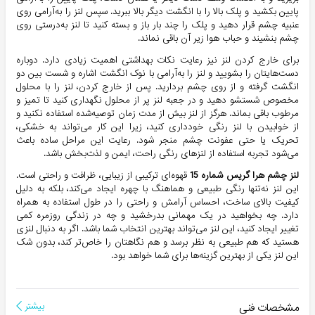
پایین بکشید و پلک بالا را با انگشت دیگر بالا ببرید. سپس لنز را به‌آرامی روی
عنبیه چشم قرار دهید و پلک را چند بار باز و بسته کنید تا لنز به‌درستی روی
چشم بنشیند و حباب هوا زیر آن باقی نماند.
برای خارج کردن لنز نیز رعایت نکات بهداشتی اهمیت زیادی دارد. دوباره
دست‌هایتان را بشویید و لنز را به‌آرامی با نوک انگشت اشاره و شست بین دو
انگشت گرفته و از روی چشم بردارید. پس از خارج کردن، لنز را با محلول
مخصوص شستشو دهید و در جعبه لنز پر از محلول نگهداری کنید تا تمیز و
مرطوب باقی بماند. هرگز از لنز بیش از مدت زمان توصیه‌شده استفاده نکنید و
از خوابیدن با لنز رنگی خودداری کنید، زیرا این کار می‌تواند به خشکی،
تحریک یا حتی عفونت چشم منجر شود. رعایت این مراحل ساده باعث
می‌شود تجربه استفاده از لنزهای رنگی راحت، ایمن و لذت‌بخش باشد.
لنز چشم
هرا گریس شماره 15
قهوه‌ای ترکیبی از زیبایی، ظرافت و راحتی است.
این لنز نه‌تنها رنگی طبیعی و هماهنگ با چهره ایجاد می‌کند، بلکه به دلیل
کیفیت بالای ساخت، احساس آرامش و راحتی را در طول استفاده به همراه
دارد. چه بخواهید در یک مهمانی بدرخشید و چه در زندگی روزمره کمی
تغییر ایجاد کنید، این لنز می‌تواند بهترین انتخاب شما باشد. اگر به دنبال لنزی
هستید که هم طبیعی به نظر برسد و هم نگاهتان را خاص‌تر کند، بدون شک
این لنز یکی از بهترین گزینه‌ها برای شما خواهد بود.
مشخصات فنی
بیشتر