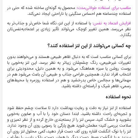
مناسب برای استفاده طولانی‌مدت:
محصول به گونه‌ای ساخته شده که حتی در
استفاده چندساعته هم احساس سنگینی یا ناراحتی ایجاد نمی‌کند.
افزایش اعتماد به نفس:
با استفاده از این لنز، نگاه شما خاص‌تر و جذاب‌تر به
نظر می‌رسد. همین تغییر کوچک می‌تواند تأثیر زیادی بر اعتمادبه‌نفس‌تان
بگذارد.
چه کسانی می‌توانند از این لنز استفاده کنند؟
برای کسانی مناسب است که به دنبال ظاهر طبیعی هستند و می‌خواهند بدون
تغییرات غیرطبیعی، رنگ چشم‌شان زیباتر به نظر برسد. این لنز به‌خوبی با
پوست روشن یا سبزه هماهنگ می‌شود و به همین دلیل، محدودیتی برای
انتخاب افراد ندارد. همچنین طراحی جذاب و طبیعی آن باعث می‌شود هم در
مهمانی‌ها و مجالس خاص بدرخشید و هم در استفاده روزمره یا محیط‌های
رسمی، ظاهر شیک و آراسته‌ای داشته باشید.
نحوه استفاده
استفاده از لنز نیاز به دقت و رعایت بهداشت دارد تا سلامت چشم حفظ شود
و تجربه‌ای راحت داشته باشید. ابتدا دستان خود را با آب و صابون به‌خوبی
بشویید و خشک کنید. سپس لنز را از بسته‌بندی خارج کرده و از نظر تمیزی و
سلامت بررسی کنید؛ مطمئن شوید هیچ پارگی یا رسوبی روی آن وجود ندارد.
لنز را با نوک انگشت اشاره روی کف دست قرار دهید، کمی محلول لنز روی آن
بریزید و با انگشت وسط دست دیگر یا همان دست، پلک پایین را به‌آرامی