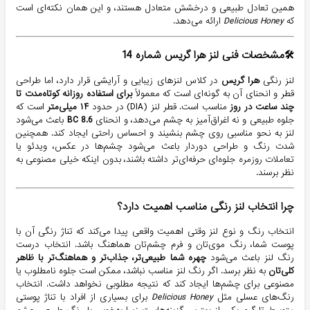
همین تعادل طبیعی و درخشش متعادل هستند، و این همان نکته‌ای است
که
Delicious Honey
ارائه می‌دهد.
🛠مشخصات فنی لنز هرا گریس شماره 14
لنز رنگی
هرا گریس
در کلاس لنزهای زیبایی و آرایشی قرار دارد، اما طراحی
قطر و انحنای آن به گونه‌ای است که معمولاً
برای استفاده روزانه کوتاه‌مدت تا
چند ساعت در روز
مناسب است. قطر لنز (DIA) در حدود
۱۴ میلی‌متر
است که
جلوه طبیعی و نه اغراق‌آمیز به چشم می‌دهد، و انحنای
BC 8.6
باعث می‌شود
لنز به نحو مناسبی روی چشم بنشیند و احساس راحتی ایجاد کند. همچنین
شدت رنگ و طراحی دور‌دار باعث می‌شود چشم‌ها در عکس، ویدئو یا
تعاملات روزمره جلوه‌ای حرفه‌ای‌تر داشته باشند، بدون اینکه خیلی مصنوعی به
نظر برسند.
چرا انتخاب لنز رنگی مناسب اهمیت دارد؟
انتخاب رنگ و نوع لنز وقتی اهمیت واقعی پیدا می‌کند که تناژ رنگی آن با
پوست شما، رنگ موی‌تان و فرم چشم‌تان هماهنگ باشد. انتخاب درست
رنگ لنز باعث می‌شود
چهره شما طبیعی‌تر، جذاب‌تر و هماهنگ‌تر با ظاهر
کلی‌تان
به نظر برسد. اگر رنگ لنز مناسب نباشد، ممکن است جلوه نامطلوب یا
مصنوعی برای چشم‌ها ایجاد کند که نتیجه مطلوبی نخواهد داشت. انتخاب
رنگ‌های عسلی مثل
Delicious Honey
برای بسیاری از افراد با تناژ پوستی