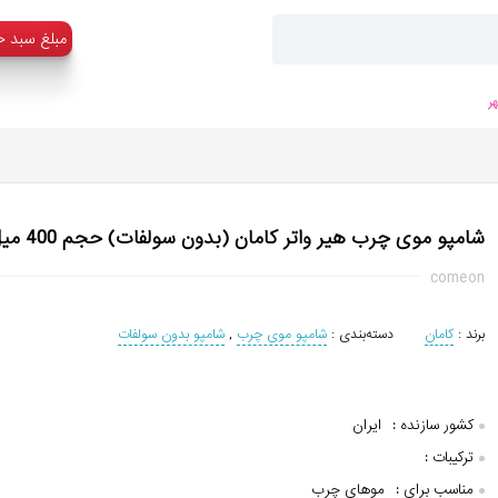
:مبلغ سبد خ
ر
شامپو موی چرب هیر واتر کامان (بدون سولفات) حجم 400 میل
comeon
برند :
کامان
دسته‌بندی :
شامپو موی چرب
,
شامپو بدون سولفات
کشور سازنده :
ایران
ترکیبات :
مناسب برای :
موهای چرب