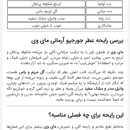
نت اولیه
ترنج، شکوفه پرتقال
نت میانی
گل مریم، یاس
نت پایه
سدر، وانیل، مشک سفید
ماندگاری
خوب تا خیلی خوب
بررسی رایحه عطر جورجیو آرمانی مای وی
مای وی
از همون اول با یه ترکیب مرکباتی–گلی باز می‌شه؛ شکوفه پرتقال و
ترنج یه حس روشن، تمیز و خیلی زنونه می‌دن. این شروعش خیلی شیک و
مرتب و اصطلاحاً “خوش‌تیپ”ـه، نه شیرین‌ِ سنگین، نه تند آزاردهنده.
چند دقیقه که می‌گذره، قلب اصلی عطر که ترکیب
گل مریم و یاس
هست،
خودشو نشون می‌ده. اینجا عطر کاملاً گلی، لطیف و زنونه می‌شه؛ از اون بوها
که انگار تازه از آرایشگاه یا یه مراسم شیک اومدی بیرون. در نت‌های پایانی،
وانیل، سدر و مشک سفید
می‌آن وسط و عطر رو نرم، کمی گرم و خوش‌بو نگه
می‌دارن. نتیجه نهایی؟ یه رایحه گلی–تمیز، خیلی خانومانه، مدرن و دل‌نشین
که اصلاً خفه‌کننده نیست و برای روزمره عالیه.
این رایحه برای چه فصلی مناسبه؟
به‌خاطر طبع ملایم و رایحه گلی و تمیزش،
مای وی
بیشتر برای این فصل‌ها