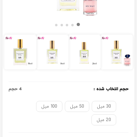
حجم انتخاب شده
:
4
حجم
30 میل
50 میل
100 میل
20 میل