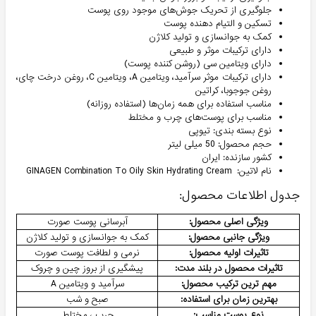
جلوگیری از تحریک جوش‌های موجود روی پوست
تسکین و التیام دهنده پوست
کمک به جوانسازی و تولید کلاژن
دارای ترکیبات موثر و طبیعی
دارای ویتامین سی (روشن کننده پوست)
دارای ترکیبات موثر سرآمید، ویتامین A، ویتامین C، روغن درخت چای،
روغن جوجوبا، کراتین
مناسب استفاده برای همه زمان‌ها (استفاده روزانه)
مناسب برای پوست‌های چرب و مختلط
نوع بسته بندی:‌ تیوپی
حجم محصول: 50 میلی لیتر
کشور سازنده: ایران
نام لاتین: GINAGEN Combination To Oily Skin Hydrating Cream
جدول اطلاعات محصول:
ویژگی اصلی محصول:
آبرسانی پوست صورت
ویژگی جانبی محصول:
کمک به جوانسازی و تولید کلاژن
تاثیرات اولیه محصول:
نرمی و لطافت پوست صورت
تاثیرات محصول در بلند مدت:
پیشگیری از بروز چین و چروک
مهم ترین ترکیب محصول:
سرآمید و ویتامین A
بهترین زمان برای استفاده:
صبح و شب
نوع پوست مناسب:
چرب ، مختلط