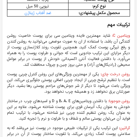
نوع کرم:
تیوپی 50 میل
محصول مکمل پیشنهادی:
ضد آفتاب ژیناژن
ترکیبات مهم
ویتامین C:
شاید مهمترین فایده ویتامین سی برای پوست خاصیت روشن
کنندگی آن باشد. با استفاده از ان به صورت موضعی می‌توانید به روشن کنندن
و رفع تیرگی پوست کمک کنید. همچنین تقویت روند کلاژنسازی پوست از
دیگر مزایای این ترکیب جادویی است که جوانی و طراوت پوست را به همراه
می‌آورد. با داشتن فعالیت آنتی اکسیدانی خودش از پوست در برابر عوامل
محیطی (رادیکال‌های آزاد) و حتی بروز چین و چروک محافظت کند.
روغن درخت چای:
یکی از مهمترین ویژگی‌های این روغن کنترل چربی پوست
است. با تنظیم ترشح چربی از ایجاد چربی اضافی پوستی جلوگیری می‌کند. این
ویژگی باعث می‌شود تا دیگر از شر جوش‌های مزاحم پوستی رها بشید. دیگر
صورتتان برق نخواهد زد و همیشه چرب نخواهد بود.
روغن جوجوبا:
با داشتن ویتامین‌های B، A، E و D و اسیدهای چرب در ساختار
خودش به عنوان یک آبرسان قوی برای پوست شناخته می‌شود. علاوه بر این
به عنوان یک روغن تنظیم کننده چربی نیز شناخته می‌شود. با ترکیب تمام
فواید آن می‌توان پوستی سالم و شفاف و با طراوت و نرم را تجربه کنید.
کراتین:
این ترکیب یکی از ترکیبات طبیعی موجود در پوست نیز می‌باشد که به
سلامتی پوست کمک زیادی می‌کند. با تقویت ساختار پوست از آن در برابر