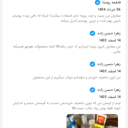
فاطمه روستا
06 خرداد 1404
سفارش من رسید و چند روزیه دارم استفاده میکنم تا اینجا که عالی بوده پوستم
خیلی بهتر شده و چربی پوستم کنترل میکنه
زهرا حسن زاده
14 اسفند 1403
من سفارش امروز رسید امیدارم ک خوب باشه😍 البته محصولات هومهر همیشه
عالین
زهرا حسن زاده
14 اسفند 1403
من توی تخفیف خریدم و مطمئنم جواب میگیرم از این محصول
زهرا حسن زاده
14 اسفند 1403
اینم از ابرسان من که تویی تخفیف خریدمش نسبت به قیمتش حجم و اندازش
خوبه فقط بوش زیاد جالب نیست😅