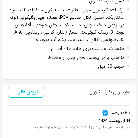
کشور سازنده
:
ایران
ترکیبات
:
گلیسرول مونواستئارات، دایمتیکون ستئارات 20، اسید
استئاریک، ستیل الکل، سدیم PCA، عصاره هیدروگلیکولی آلوئه
ورا، روغن درخت چای، دایمتیکون، روغن جوجوبا، آلانتونین
لورت_3، زینک گلوکونات، صمغ زانتان، کراتین، ویتامین A ،C
،B5، فنوکسی اتانول، اسید سیتریک، آب دیونیزه
جنسیت
:
مناسب برای خانم ها و آقایان
مناسب برای
:
پوست های چرب و مختلط
حجم
:
50 میل
مفیدترین نظرات کاربران
افزودن نظر
فاطمه روستا
14 اردیبهشت 1404
من تازه سفارش دادم هنوز استفاده نکردم اما تعریفشو زیاد شنیدم