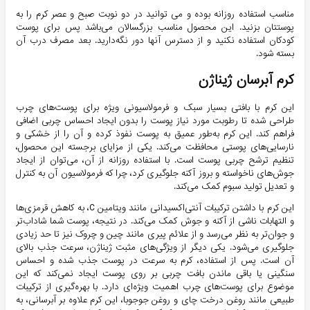
مناسب استفاده روزانه بوده و می توانید در دو نوبت صبح و عصر کرم را به
پوستتان بزنید. این محصول مناسب بزرگسالان می‌باشد پس برای پوست
کودکان استفاده نکنید و از دسترس آنها دور نگه‌دارید. بعد مصرف درب آن
بسته شود.
کرم آبرسان ژیناژن
این کرم با بافتی بسیار سبک و فرمولاسیونی ویژه برای پوست‌های چرب
طراحی شده تا رطوبت مورد نیاز پوست را بدون ایجاد احساس چربی اضافی
فراهم کند. این کرم به‌طور عمیق به پوست نفوذ کرده و آن را از خشکی و
نارسایی‌های پوستی محافظت می‌کند. یکی از مزایای برجسته این محصول،
تنظیم ترشح چربی پوست است. با استفاده روزانه از آن، می‌توان از ایجاد
جوش‌های ناخواسته و بروز آکنه جلوگیری کرد، چرا که فرمولاسیون آن به کنترل
و تعدیل تولید سبوم کمک می‌کند.
این کرم با داشتن ترکیبات آنتی‌اکسیدانی مانند ویتامین C، به کاهش قرمزی‌ها
و التهابات ناشی از آکنه و جوش کمک می‌کند. در نتیجه، پوست شما شاداب‌تر
و جوان‌تر به نظر می‌رسد و از علائم پیری مانند چین و چروک نیز تا حد زیادی
جلوگیری می‌شود. یکی دیگر از ویژگی‌های مثبت ژیناژن، سرعت جذب بالای
آن است. پس از استفاده، کرم به سرعت در پوست جذب شده و احساس
سنگینی یا باقی ماندن بافت چربی بر روی پوست ایجاد نمی‌کند که این
موضوع برای پوست‌های چرب اهمیت ویژه‌ای دارد. با بهره‌گیری از ترکیبات
طبیعی مانند روغن درخت چای و روغن جوجوبا، این کرم علاوه بر آبرسانی، به