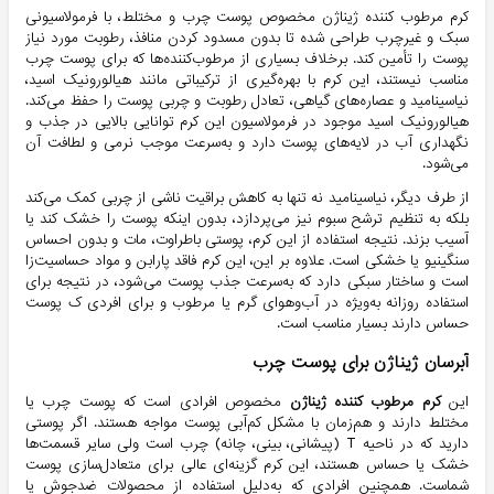
کرم مرطوب کننده ژیناژن مخصوص پوست چرب و مختلط، با فرمولاسیونی
سبک و غیرچرب طراحی شده تا بدون مسدود کردن منافذ، رطوبت مورد نیاز
پوست را تأمین کند. برخلاف بسیاری از مرطوب‌کننده‌ها که برای پوست چرب
مناسب نیستند، این کرم با بهره‌گیری از ترکیباتی مانند هیالورونیک اسید،
نیاسینامید و عصاره‌های گیاهی، تعادل رطوبت و چربی پوست را حفظ می‌کند.
هیالورونیک اسید موجود در فرمولاسیون این کرم توانایی بالایی در جذب و
نگهداری آب در لایه‌های پوست دارد و به‌سرعت موجب نرمی و لطافت آن
می‌شود.
از طرف دیگر، نیاسینامید نه تنها به کاهش براقیت ناشی از چربی کمک می‌کند
بلکه به تنظیم ترشح سبوم نیز می‌پردازد، بدون اینکه پوست را خشک کند یا
آسیب بزند. نتیجه استفاده از این کرم، پوستی باطراوت، مات و بدون احساس
سنگینیو یا خشکی است. علاوه بر این، این کرم فاقد پارابن و مواد حساسیت‌زا
است و ساختار سبکی دارد که به‌سرعت جذب پوست می‌شود، در نتیجه برای
استفاده روزانه به‌ویژه در آب‌وهوای گرم یا مرطوب و برای افردی ک پوست
حساس دارند بسیار مناسب است.
آبرسان ژیناژن برای پوست چرب
این
کرم مرطوب کننده ژیناژن
مخصوص افرادی است که پوست چرب یا
مختلط دارند و هم‌زمان با مشکل کم‌آبی پوست مواجه هستند. اگر پوستی
دارید که در ناحیه T (پیشانی، بینی، چانه) چرب است ولی سایر قسمت‌ها
خشک یا حساس هستند، این کرم گزینه‌ای عالی برای متعادل‌سازی پوست
شماست. همچنین افرادی که به‌دلیل استفاده از محصولات ضدجوش یا