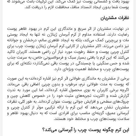
بهبود بافت و کشسانی پوست نیز کمک می‌کند. این ترکیبات باعث می‌شوند که
پوست شما بدون ایجاد انسداد منافذ، محافظت لازم را دریافت کند.
نظرات مشتریان
در نهایت، مشتریان از اثر سریع و ماندگاری این کرم در بهبود ظاهر پوست
رضایت دارند. استفاده مداوم از کرم آبرسان ژیناژن نه تنها به ایجاد پوستی
مات و بی‌چربی کمک می‌کند، بلکه به ایجاد ظاهری سالم، درخشان و جوانانه
نیز دامن می‌زند. اکثر مشتریان از کارایی کرم آبرسان ژیناژن پوست چرب برای
کنترل چربی پوست و حفظ رطوبت مورد نیاز آن راضی هستند. کاربران تاکید
می‌کنند که این کرم با بافتی بسیار سبک و فرمولاسیونی خاص، به سرعت جذب
شده و حس سنگینی یا چسبندگی در پوست باقی نمی‌گذارد؛ نکته‌ای که برای
پوست‌های چرب و مختلط اهمیت ویژه‌ای دارد.
برخی از مشتریان به ماندگاری طولانی اثر کرم نیز اشاره کرده‌اند؛ به این صورت
که پوست به مدت طولانی نرم، مرطوب و بدون چربی اضافی باقی می‌ماند.
اگرچه برخی کاربران به بوی محصول اشاره کرده‌اند، اما این مورد به ندرت
گزارش شده و اکثریت تجربه‌های مثبت خود را در خصوص کاهش چین و
چروک‌های سطحی و افزایش جوانی پوست عنوان کرده‌اند. به طور کلی، نظرات
مشتریان نشان می‌دهد که این کرم با ارائه ترکیبی موثر از کنترل چربی و
آبرسانی عمیق، گزینه‌ای مناسب برای افرادی است که به دنبال بهبود ظاهر و
سلامت پوست‌های چرب و مختلط خود هستند.
این کرم چگونه پوست چرب را آبرسانی می‌کند؟