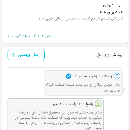
مهسا درودی
24 شهریور 1404
تعریفش شنیدم خریدم نسبت به قیمتش آبرسانی خوبی داره
نمایش همه
۱۴
نظرات کاربران
پرسش و پاسخ
ارسال پرسش
پرسش
زهرا حسن زاده
سلام ابرسان ژیناژن رو دور چشم میشه استفاده کرد؟؟
14 اسفند 1403
پاسخ
همراه خوب هومهر
سلام وقت بخير: نه چون این محصول بافتش برای دورچشم
سنگین به حساب میاد بهتره که استفاده نشه ، شما میتونین در
واتساپ پيام بذارید تا همکارم دورچشم های آبرسان به شما
معرفی کنن.