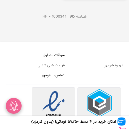
شناسه کالا :
1000341
HP -
سوالات متداول
درباره هومهر
فرصت های شغلی
تماس با هومهر
امکان خرید در ۴ قسط
۵۹,۲۵۰
تومانی! (بدون کارمزد)
در سبد خرید
۷۵۰
+ نفر!