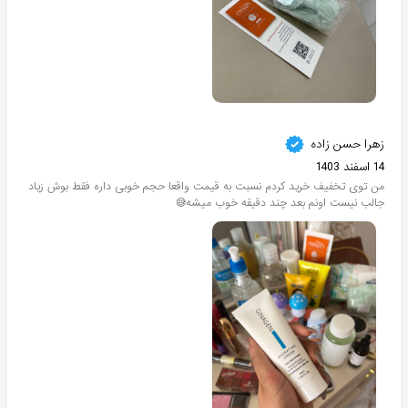
زهرا حسن زاده
14 اسفند 1403
من توی تخفیف خرید کردم نسبت به قیمت واقعا حجم خوبی داره فقط بوش زیاد
جالب نیست اونم بعد چند دقیقه خوب میشه😅