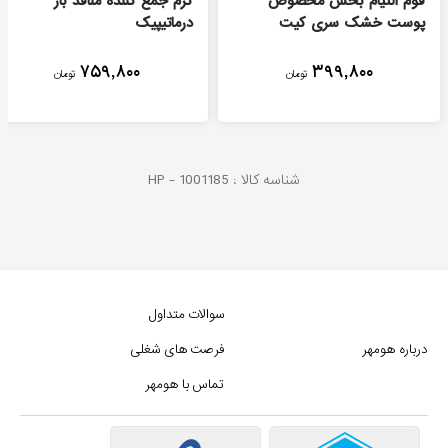
فوم التیام بخش مخصوص
کرم جمع کننده منافذ باز
پوست خشک سری کیت
درماتیپیک
۷۵۹,۸۰۰
۳۹۹,۸۰۰
تومان
تومان
شناسه کالا :
1001185
HP -
سوالات متداول
درباره هومهر
فرصت های شغلی
تماس با هومهر