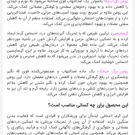
روغن گل آرنیکا
:
‌به‌عنوان یک ضدالتهاب قوی شناخته می‌شود که تورم و کبودی
را کاهش داده و به بهبود زخم‌های سطحی و کوفتگی عضلانی کمک می‌کند.
این روغن علاوه بر تسریع روند بهبود آسیب‌های جزئی، خاصیت ضدباکتریایی
دارد و از عفونت‌های احتمالی جلوگیری می‌کند. استفاده منظم از آن به کاهش
سفتی عضلات و بهبود انعطاف‌پذیری بدن کمک می‌کند.
کپسایسین
:
ترکیبی طبیعی که با تحریک گیرنده‌های درد، احساس گرما ایجاد
کرده و به تسکین دردهای مزمن و افزایش گردش خون در ناحیه موردنظر
کمک می‌کند. این ماده فعال، معمولاً در درمان‌های طبیعی برای کاهش
دردهای مرتبط با آرتروز و نوروپاتی به کار می‌رود. علاوه بر این، کپسایسین
باعث تحریک تولید اندورفین در بدن می‌شود که به کاهش استرس و افزایش
احساس خوشایند کمک می‌کند.
روغن برگ میخک
:
یک ماده ضدالتهاب و ضدعفونی‌کننده قوی که تأثیر
چشمگیری در رفع گرفتگی عضلات و کاهش دردهای مفصلی دارد. این روغن
همچنین به بهبود جریان خون کمک کرده و تأثیر مثبتی بر کاهش علائم
مرتبط با سردردهای تنشی و دردهای عصبی دارد. رایحه گرم و تند آن نیز به
افزایش انرژی و کاهش خستگی ذهنی کمک می‌کند.
این محصول برای چه کسانی مناسب است؟
این کرم، انتخابی ایده‌آل برای ورزشکاران و افرادی است که فعالیت بدنی
سنگین دارند. استفاده از آن پس از تمرینات ورزشی، به تسکین دردهای
عضلانی و جلوگیری از گرفتگی‌های ناگهانی کمک کرده و فرآیند ریکاوری را
تسریع می‌کند. همچنین برای کسانی که ساعت‌های طولانی در وضعیت‌های