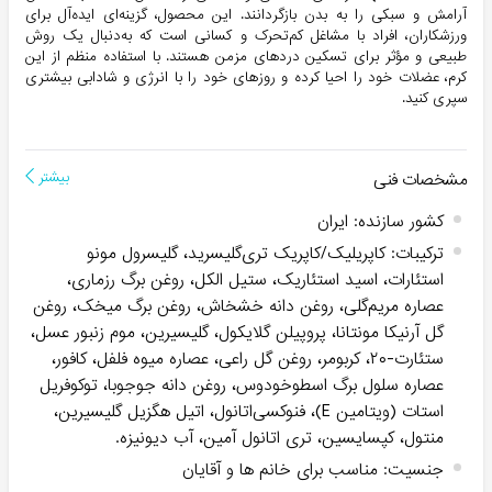
آرامش و سبکی را به بدن بازگردانند. این محصول، گزینه‌ای ایده‌آل برای
ورزشکاران، افراد با مشاغل کم‌تحرک و کسانی است که به‌دنبال یک روش
طبیعی و مؤثر برای تسکین دردهای مزمن هستند. با استفاده منظم از این
کرم، عضلات خود را احیا کرده و روزهای خود را با انرژی و شادابی بیشتری
سپری کنید.
مشخصات فنی
بیشتر
کشور سازنده
:
ایران
ترکیبات
:
کاپریلیک/کاپریک تری‌گلیسرید، گلیسرول مونو
استئارات، اسید استئاریک، ستیل الکل، روغن برگ رزماری،
عصاره مریم‌گلی، روغن دانه خشخاش، روغن برگ میخک، روغن
گل آرنیکا مونتانا، پروپیلن گلایکول، گلیسیرین، موم زنبور عسل،
ستئارت-۲۰، کربومر، روغن گل راعی، عصاره میوه فلفل، کافور،
عصاره سلول برگ اسطوخودوس، روغن دانه جوجوبا، توکوفریل
استات (ویتامین E)، فنوکسی‌اتانول، اتیل ‌هگزیل‌ گلیسیرین،
منتول، کپسایسین، تری ‌اتانول ‌آمین، آب دیونیزه.
جنسیت
:
مناسب برای خانم ها و آقایان