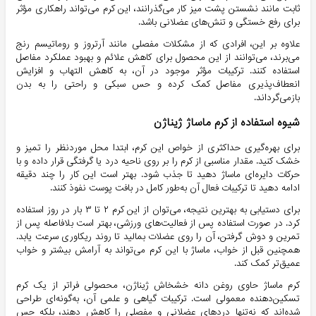
ثابت مانند نشستن پشت میز کار می‌گذرانند، این کرم می‌تواند راهکاری مؤثر
برای رفع خستگی و تنش‌های عضلانی باشد.
علاوه بر این، افرادی که از مشکلات مفصلی مانند آرتروز و روماتیسم رنج
می‌برند، می‌توانند از این محصول برای کاهش علائم و بهبود عملکرد مفاصل
استفاده کنند. ترکیبات مؤثر موجود در آن، به کاهش التهاب و افزایش
انعطاف‌پذیری مفاصل کمک کرده و حس سبکی و راحتی را به بدن
بازمی‌گرداند.
شیوه استفاده از کرم ماساژ ژیناژن
برای بهره‌گیری حداکثری از خواص این کرم، ابتدا محل موردنظر را تمیز و
خشک کنید. مقدار مناسبی از کرم را بر روی ناحیه درد یا گرفتگی قرار داده و با
حرکات دایره‌ای ماساژ دهید تا جذب شود. بهتر است این کار را چند دقیقه
ادامه دهید تا ترکیبات فعال آن به‌طور کامل در بافت پوست نفوذ کنند.
برای دستیابی به بهترین نتیجه، می‌توان از این کرم ۲ تا ۳ بار در روز استفاده
کرد. در صورت استفاده پس از فعالیت‌های ورزشی، بهتر است بلافاصله پس از
تمرین و دوش گرفتن، آن را روی عضلات بمالید تا روند ریکاوری سرعت یابد.
همچنین قبل از خواب، ماساژ با این کرم می‌تواند به آرامش بیشتر و خواب
عمیق‌تر کمک کند.
کرم ماساژ حاوی روغن دانه خشخاش ژیناژن، محصولی فراتر از یک کرم
تسکین‌دهنده معمولی است. ترکیبات گیاهی و علمی آن، به‌گونه‌ای طراحی
شده‌اند که نه‌تنها دردهای عضلانی و مفصلی را کاهش دهند، بلکه حس