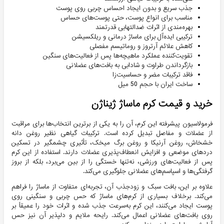
جذب سریع و بدون ایجاد احساس چربی روی پوست
مناسب برای انواع پوست، حتی پوست‌های حساس
بهره‌مندی از اثرات ضدالتهابی قدرتمند
ترکیبی ایده‌آل برای ماساژ درمانی و ریلکسیشن
کاهش علائم آرتروز و روماتیسم مفصلی
تقویت‌کننده عملکرد ماهیچه‌ها پس از فعالیت‌های سنگین
بازگرداندن طراوت و شادابی به بافت‌های عضلانی
فاقد ترکیبات مضر و حساسیت‌زا
ساخت ایران با حجم 50 میل
خرید و قیمت کرم ماساژ ژیناژن
فرمولاسیون پیشرفته این کرم، آن را به یکی از برترین انتخاب‌ها برای مراقبت
از عضلات و مفاصل تبدیل کرده است. ترکیبات گیاهی نظیر روغن دانه
خشخاش، روغن آرنیکا و روغن برگ میخک، تأثیری چشمگیر در تسکین
دردهای موضعی و افزایش انعطاف‌پذیری عضلات دارند. استفاده از این کرم
پس از فعالیت‌های ورزشی، نه‌تنها خستگی را از بین می‌برد، بلکه از بروز
گرفتگی‌ها و اسپاسم‌های عضلانی جلوگیری می‌کند.
علاوه بر این، بافت سبک و زودجذب آن، تجربه‌ای متفاوت از ماساژ را فراهم
می‌کند. برخلاف بسیاری از کرم‌های ماساژ که حس چربی و سنگینی روی
پوست ایجاد می‌کنند، این کرم به‌سرعت جذب شده و اثرات خود را عمیقاً بر
روی بافت‌های عضلانی اعمال می‌کند. رایحه ملایم و دلپذیر آن نیز حس