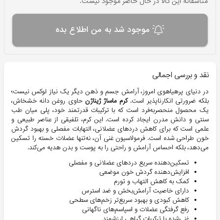
متاسفانه این کالا در حال حاضر موجود نیست.
موجود شد به من اطلاع بده
نقد و بررسی اجمالی
در دنیای پرهیاهوی امروز، آرامش جسم و ذهن دیگر یک نیاز لوکس نیست؛
بلکه ضرورتی انکارناپذیر است.
کرم ماساژ ژیناژن
حاوی روغن دانه خشخاش،
یک محصول منحصربه‌فرد است که با ترکیبات قدرتمند خود، پلی میان طب
سنتی و دانش مدرن ایجاد کرده است. این کرم، تلفیقی از عناصر طبیعی و
علمی است که برای کاهش دردهای عضلانی، التهابات مفصلی و بهبود گردش
خون طراحی شده است. فرمولاسیون غنی آن، نه‌تنها عضلات خسته را تسکین
می‌دهد، بلکه احساس آرامش و راحتی را به پوست و بدن هدیه می‌کند.
تسکین‌دهنده سریع دردهای عضلانی و مفصلی
افزایش‌دهنده گردش خون موضعی
کمک به کاهش التهاب و تورم
دارای خاصیت آرامش‌بخش و ضد استرس
کاهش کبودی و بهبود سریع‌تر زخم‌های سطحی
رفع گرفتگی عضلات و اسپاسم‌های ناگهانی
غنی‌شده با ترکیبات گیاهی ارزشمند