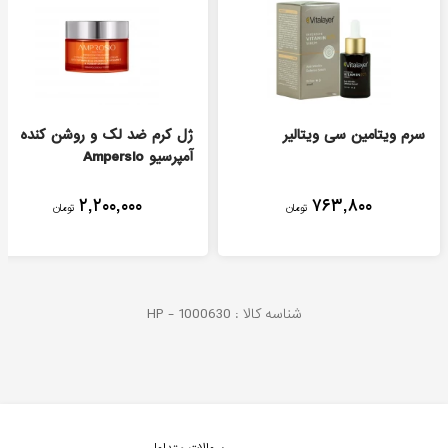
سرم ویتامین سی ویتالیر
ژل کرم ضد لک و روشن کنده
آمپرسیو Ampersio
۲,۲۰۰,۰۰۰
۷۶۳,۸۰۰
تومان
تومان
شناسه کالا :
1000630
HP -