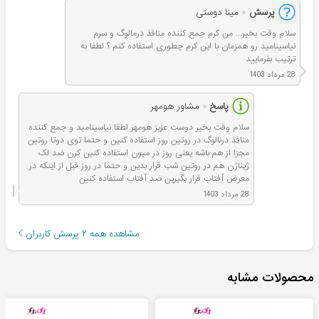
پرسش
مینا دوستی
سلام وقت بخیر... من کرم جمع کننده منافذ درمالوگ و سرم
نیاسینامید رو همزمان با این کرم چطوری استفاده کنم ؟ لطفا به
ترتیب بفرمایید
28 مرداد 1403
پاسخ
مشاور هومهر
سلام وقت بخير دوست عزیز هومهر لطفا نیاسینامید و جمع کننده
منافذ درنالوگ در روتین روز استفاده کنین و حتما توی دوتا روتین
مجزا از هم باشه یعنی روز در میون استفاده کنین کرن ضد لک
ژیناژن هم در روتین شب قرار بدین و حتما در روز قبل از اینکه در
معرض آفتاب قرار بگیرین ضد آفتاب استفاده کنین
28 مرداد 1403
مشاهده همه
۲
پرسش کاربران
محصولات مشابه