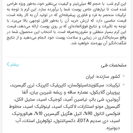
این کرم شب با حجم 40 میلی‌لیتر و کیفیت بی‌نظیر خود، به‌طور ویژه طراحی
شده است تا نیازهای خاص پوست شما را برآورده سازد. این کرم با توجه به
ترکیبات منحصر به فرد و فناوری پیشرفته‌ای که در تولید آن به کار رفته است،
قیمت مناسبی دارد که ارزش خرید آن را به‌طور قابل توجهی بالا می‌برد. با
توجه به تاثیرات و نتایج فوق‌العاده‌ای که بر روی پوست ارائه می‌دهد، قیمت
این کرم بسیار منطقی و مقرون‌به‌صرفه است. با انتخاب این محصول، شما در
واقع سرمایه‌گذاری در زیبایی و سلامت پوست خود انجام می‌دهید و از نتایج
شگفت‌انگیز آن بهره‌مند خواهید شد.
مشخصات فنی
بیشتر
کشور سازنده
:
ایران
ترکیبات
:
سیکلوپنتاسیلوکسان، کاپریلیک کاپریک تری گلیسرید،
پروپیلن گلایکول، عصاره ساقه و ریشه شیرین بیان، آلفا
آربوتین، شی باتر، نیاسین آمید، کوجیک اسید، ستیل الکل،
گلیسرول مونو استئارات، لاکتیک اسید، لینولئیک اسید، مخلوط
فنوکسی اتانول 90%، اتیل هگزیل گلیسرین 10%، هیالورونیک
اسید، دی سدیم EDTA، دکسپانتنول، توکوفریل استات، آب
دیونیزه.