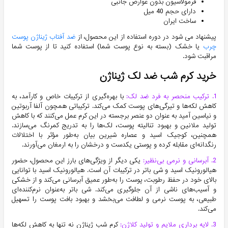
فرمولاسیون بدون عوارض جانبی
دارای حجم 40 میل
ساخت ایران
پیشنهاد می شود در دوره استفاده از این محصول، از
ضد آفتاب ژیناژن پوست
چرب
یا خشک (بسته به نوع پوست شما) استفاده کنید تا از پوست شما
مراقبت شود.
خرید کرم شب ضد لک ژیناژن
1. ترکیب منحصر به فرد ضد لک:
با بهره‌گیری از ترکیبات خاص و کارآمد، به
کاهش لکه‌ها و تیرگی‌های پوست کمک می‌کند. ترکیباتی همچون آلفا آربوتین
و نیاسین آمید به عنوان دو عنصر برجسته در این کرم عمل می‌کنند که با کاهش
تولید ملانین و بهبود تنالیته پوست، لک‌ها را به تدریج کمرنگ می‌سازند.
همچنین، کوجیک اسید و عصاره شیرین بیان به‌طور مؤثر با اختلالات
رنگدانه‌ای مقابله کرده و پوستی یکدست و درخشان را به ارمغان می‌آورند.
2. آبرسانی و نرمی بی‌نظیر:
یکی دیگر از ویژگی‌های بارز این محصول، حضور
هیالورونیک اسید و شی باتر در ترکیبات آن است. هیالورونیک اسید با توانایی
بالای خود در حفظ رطوبت، پوست را به‌طور عمیق آبرسانی می‌کند و از خشکی
و آسیب‌های ناشی از آن جلوگیری می‌کند. شی باتر به‌عنوان نرم‌کننده‌ای
طبیعی، به پوست نرمی و لطافت می‌بخشد و بهبود بافت پوست را تسهیل
می‌کند.
3. لایه برداری ملایم و تولید کلاژن:
کرم شب ژیناژن نه تنها به کاهش لکه‌ها