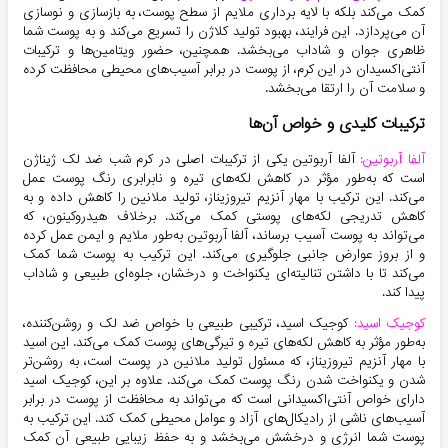
کمک می‌کند بلکه با لایه برداری ملایم از سطح پوست، به بازسازی و نوسازی
آن می‌پردازد. این فرایند، بهبود تولید کلاژن را تسریع می‌کند و به پوست شما
ظاهری جوان و شاداب می‌بخشد. همچنین، حضور ویتامین‌ها و ترکیبات
آنتی‌اکسیدان در این کرم، از پوست در برابر آسیب‌های محیطی محافظت کرده
و سلامت آن را ارتقا می‌بخشد.
ترکیبات کلیدی و خواص آن‌ها
آلفا آربوتین:
آلفا آربوتین یکی از ترکیبات اصلی در کرم شب ضد لک ژیناژن
است که به‌طور مؤثر در کاهش لکه‌های تیره و نابرابری رنگ پوست عمل
می‌کند. این ترکیب با مهار آنزیم تیروزیناز، تولید ملانین را کاهش داده و به
کاهش تدریجی لکه‌های پوستی کمک می‌کند. برخلاف هیدروکینون، که
می‌تواند به پوست آسیب برساند، آلفا آربوتین به‌طور ملایم و ایمن عمل کرده
و از بروز عوارض جانبی جلوگیری می‌کند. این ترکیب به پوست شما کمک
می‌کند تا با داشتن تنالیته‌ای یکنواخت و درخشان، جلوه‌ای طبیعی و شاداب
پیدا کند.
کوجیک اسید:
کوجیک اسید، ترکیبی طبیعی با خواص ضد لک و روشن‌کننده،
به‌طور مؤثر به کاهش لکه‌های تیره و تیرگی‌های پوست کمک می‌کند. این اسید
با مهار آنزیم تیروزیناز، که مسئول تولید ملانین در پوست است، به روشن‌تر
شدن و یکنواخت شدن رنگ پوست کمک می‌کند. علاوه بر این، کوجیک اسید
دارای خواص آنتی‌اکسیدانی است که می‌تواند به محافظت از پوست در برابر
آسیب‌های ناشی از رادیکال‌های آزاد و عوامل محیطی کمک کند. این ترکیب به
پوست شما انرژی و درخشش می‌بخشد و به حفظ زیبایی طبیعی آن کمک