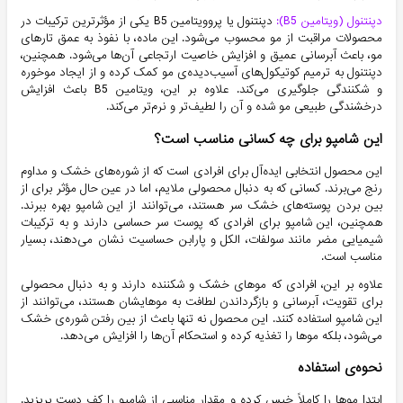
دپنتنول (ویتامین B5):
دپنتنول یا پروویتامین B5 یکی از مؤثرترین ترکیبات در
محصولات مراقبت از مو محسوب می‌شود. این ماده، با نفوذ به عمق تارهای
مو، باعث آبرسانی عمیق و افزایش خاصیت ارتجاعی آن‌ها می‌شود. همچنین،
دپنتنول به ترمیم کوتیکول‌های آسیب‌دیده‌ی مو کمک کرده و از ایجاد موخوره
و شکنندگی جلوگیری می‌کند. علاوه بر این، ویتامین B5 باعث افزایش
درخشندگی طبیعی مو شده و آن را لطیف‌تر و نرم‌تر می‌کند.
این شامپو برای چه کسانی مناسب است؟
این محصول انتخابی ایده‌آل برای افرادی است که از شوره‌های خشک و مداوم
رنج می‌برند. کسانی که به دنبال محصولی ملایم، اما در عین حال مؤثر برای از
بین بردن پوسته‌های خشک سر هستند، می‌توانند از این شامپو بهره ببرند.
همچنین، این شامپو برای افرادی که پوست سر حساسی دارند و به ترکیبات
شیمیایی مضر مانند سولفات، الکل و پارابن حساسیت نشان می‌دهند، بسیار
مناسب است.
علاوه بر این، افرادی که موهای خشک و شکننده دارند و به دنبال محصولی
برای تقویت، آبرسانی و بازگرداندن لطافت به موهایشان هستند، می‌توانند از
این شامپو استفاده کنند. این محصول نه تنها باعث از بین رفتن شوره‌ی خشک
می‌شود، بلکه موها را تغذیه کرده و استحکام آن‌ها را افزایش می‌دهد.
نحوه‌ی استفاده‌
ابتدا موها را کاملاً خیس کرده و مقدار مناسبی از شامپو را کف دست بریزید.