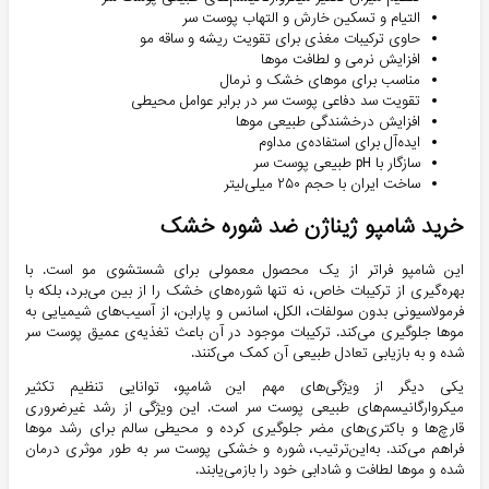
التیام و تسکین خارش و التهاب پوست سر
حاوی ترکیبات مغذی برای تقویت ریشه و ساقه مو
افزایش نرمی و لطافت موها
مناسب برای موهای خشک و نرمال
تقویت سد دفاعی پوست سر در برابر عوامل محیطی
افزایش درخشندگی طبیعی موها
ایده‌آل برای استفاده‌ی مداوم
سازگار با pH طبیعی پوست سر
ساخت ایران با حجم ۲۵۰ میلی‌لیتر
خرید
شامپو ژیناژن ضد شوره خشک
این شامپو فراتر از یک محصول معمولی برای شستشوی مو است. با
بهره‌گیری از ترکیبات خاص، نه تنها شوره‌های خشک را از بین می‌برد، بلکه با
فرمولاسیونی بدون سولفات، الکل، اسانس و پارابن، از آسیب‌های شیمیایی به
موها جلوگیری می‌کند. ترکیبات موجود در آن باعث تغذیه‌ی عمیق پوست سر
شده و به بازیابی تعادل طبیعی آن کمک می‌کنند.
یکی دیگر از ویژگی‌های مهم این شامپو، توانایی تنظیم تکثیر
میکروارگانیسم‌های طبیعی پوست سر است. این ویژگی از رشد غیرضروری
قارچ‌ها و باکتری‌های مضر جلوگیری کرده و محیطی سالم برای رشد موها
فراهم می‌کند. به‌این‌ترتیب، شوره و خشکی پوست سر به طور موثری درمان
شده و موها لطافت و شادابی خود را بازمی‌یابند.