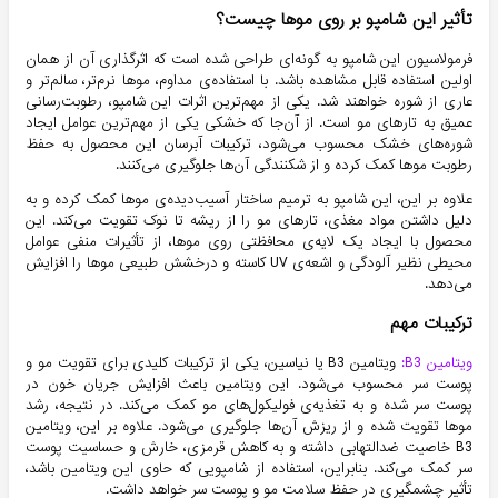
تأثیر این شامپو بر روی موها چیست؟
فرمولاسیون این شامپو به گونه‌ای طراحی شده است که اثرگذاری آن از همان
اولین استفاده قابل مشاهده باشد. با استفاده‌ی مداوم، موها نرم‌تر، سالم‌تر و
عاری از شوره خواهند شد. یکی از مهم‌ترین اثرات این شامپو، رطوبت‌رسانی
عمیق به تارهای مو است. از آن‌جا که خشکی یکی از مهم‌ترین عوامل ایجاد
شوره‌های خشک محسوب می‌شود، ترکیبات آبرسان این محصول به حفظ
رطوبت موها کمک کرده و از شکنندگی آن‌ها جلوگیری می‌کنند.
علاوه بر این، این شامپو به ترمیم ساختار آسیب‌دیده‌ی موها کمک کرده و به
دلیل داشتن مواد مغذی، تارهای مو را از ریشه تا نوک تقویت می‌کند. این
محصول با ایجاد یک لایه‌ی محافظتی روی موها، از تأثیرات منفی عوامل
محیطی نظیر آلودگی و اشعه‌ی UV کاسته و درخشش طبیعی موها را افزایش
می‌دهد.
ترکیبات مهم
ویتامین B3:
ویتامین B3 یا نیاسین، یکی از ترکیبات کلیدی برای تقویت مو و
پوست سر محسوب می‌شود. این ویتامین باعث افزایش جریان خون در
پوست سر شده و به تغذیه‌ی فولیکول‌های مو کمک می‌کند. در نتیجه، رشد
موها تقویت شده و از ریزش آن‌ها جلوگیری می‌شود. علاوه بر این، ویتامین
B3 خاصیت ضدالتهابی داشته و به کاهش قرمزی، خارش و حساسیت پوست
سر کمک می‌کند. بنابراین، استفاده از شامپویی که حاوی این ویتامین باشد،
تأثیر چشمگیری در حفظ سلامت مو و پوست سر خواهد داشت.