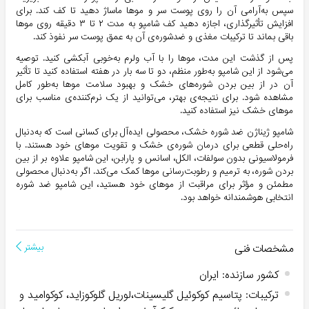
سپس به‌آرامی آن را روی پوست سر و موها ماساژ دهید تا کف کند. برای
افزایش تأثیرگذاری، اجازه دهید کف شامپو به مدت ۲ تا ۳ دقیقه روی موها
باقی بماند تا ترکیبات مغذی و ضدشوره‌ی آن به عمق پوست سر نفوذ کند.
پس از گذشت این مدت، موها را با آب ولرم به‌خوبی آبکشی کنید. توصیه
می‌شود از این شامپو به‌طور منظم، دو تا سه بار در هفته استفاده کنید تا تأثیر
آن در از بین بردن شوره‌های خشک و بهبود سلامت موها به‌طور کامل
مشاهده شود. برای نتیجه‌ی بهتر، می‌توانید از یک نرم‌کننده‌ی مناسب برای
موهای خشک نیز استفاده کنید.
شامپو ژیناژن ضد شوره خشک، محصولی ایده‌آل برای کسانی است که به‌دنبال
راه‌حلی قطعی برای درمان شوره‌ی خشک و تقویت موهای خود هستند. با
فرمولاسیونی بدون سولفات، الکل، اسانس و پارابن، این شامپو علاوه بر از بین
بردن شوره، به ترمیم و رطوبت‌رسانی موها کمک می‌کند. اگر به‌دنبال محصولی
مطمئن و مؤثر برای مراقبت از موهای خود هستید، این شامپو ضد شوره
انتخابی هوشمندانه خواهد بود.
مشخصات فنی
بیشتر
کشور سازنده
:
ایران
ترکیبات
:
پتاسیم کوکوئیل گلیسینات،لوریل گلوکوزاید، کوکوامید و