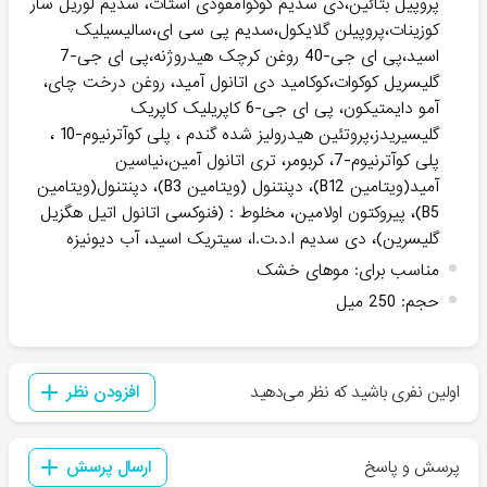
پروپیل بتائین،دی سدیم کوکوآمفودی استات، سدیم لوریل سار
کوزینات،پروپیلن گلایکول،سدیم پی سی ای،سالیسیلیک
اسید،پی ای جی-40 روغن کرچک هیدروژنه،پی ای جی-7
گلیسریل کوکوات،کوکامید دی اتانول آمید، روغن درخت چای،
آمو دایمتیکون، پی ای جی-6 کاپریلیک کاپریک
گلیسیریدز،پروتئین هیدرولیز شده گندم ، پلی کوآترنیوم-10 ،
پلی کوآترنیوم-7، کربومر، تری اتانول آمین،نیاسین
آمید(ویتامین B12)، دپنتنول (ویتامین B3)، دپنتنول(ویتامین
B5)، پیروکتون اولامین، مخلوط : (فنوکسی اتانول اتیل هگزیل
گلیسرین)، دی سدیم ا.د.ت.ا، سیتریک اسید، آب دیونیزه
مناسب برای
:
موهای خشک
حجم
:
250 میل
اولین نفری باشید که نظر می‌دهید
افزودن نظر
پرسش و پاسخ
ارسال پرسش