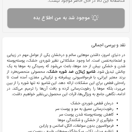
متاسفانه این کالا در حال حاضر موجود نیست.
موجود شد به من اطلاع بده
نقد و بررسی اجمالی
در دنیای امروز، داشتن موهایی سالم و درخشان یکی از عوامل مهم در زیبایی
و اعتمادبه‌نفس است. اما وجود مشکلاتی نظیر شوره‌ی خشک، پوسته‌پوسته
شدن و خشکی بیش از حد موها، باعث می‌شود که رسیدگی به موها به یک
چالش تبدیل شود.
شامپو ژیناژن ضد شوره خشک
، محصولی منحصر‌به‌فرد از
برند معتبر ایرانی، با فرمولاسیونی پیشرفته و ترکیباتی مغذی، آمده است تا
راه‌حلی قطعی برای این مشکلات ارائه دهد. این شامپو نه تنها شوره را از بین
می‌برد، بلکه موها را رطوبت‌رسانی کرده و بافت آن‌ها را ترمیم می‌کند. در
ادامه، نگاهی جامع به ویژگی‌ها، اثرات این محصول بی‌نظیر خواهیم داشت.
درمان قطعی شوره‌ی خشک
رطوبت‌رسانی عمیق به مو و پوست سر
کاهش پوسته‌پوسته شدن پوست سر
جلوگیری از خشکی و شکنندگی موها
فرمولاسیون بدون سولفات، الکل، اسانس و پارابن
تنظیم میزان تکثیر میکروارگانیسم‌های طبیعی پوست سر