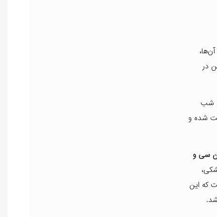
ن‌ها،
ن در
ل شب
ست شده و
ن سی و
شکی،
 که این
شد.