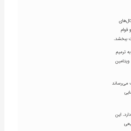
ال‌های
ام و قوام
ت ببخشد.
به ترمیم
ویتامین
 می‌رساند
ابی
ارد. این
یعی