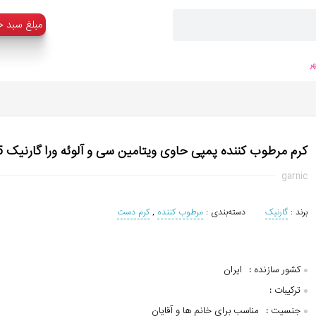
:مبلغ سبد خ
ر
کرم مرطوب کننده پمپی حاوی ویتامین سی و آلوئه ورا گارنیک 125 میل
garnic
برند :
گارنیک
دسته‌بندی :
مرطوب کننده
,
کرم دست
کشور سازنده :
ایران
ترکیبات :
جنسیت :
مناسب برای خانم ها و آقایان