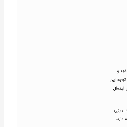
، تغذیه و
توجه این
یده‌آل
تی روی
دارد.