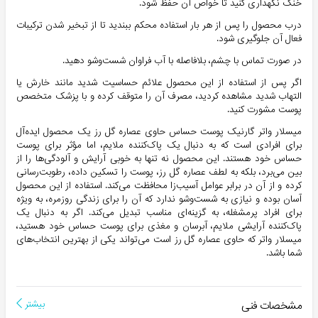
خنک نگهداری کنید تا خواص آن حفظ شود.
درب محصول را پس از هر بار استفاده محکم ببندید
تا از تبخیر شدن ترکیبات
فعال آن جلوگیری شود.
در صورت تماس با چشم، بلافاصله با آب فراوان شست‌وشو دهید.
اگر پس از استفاده از این محصول علائم حساسیت شدید مانند خارش یا
التهاب شدید مشاهده کردید، مصرف آن را متوقف کرده و با پزشک متخصص
پوست مشورت کنید.
میسلار واتر گارنیک پوست حساس حاوی عصاره گل رز یک محصول ایده‌آل
برای افرادی است که به دنبال
یک پاک‌کننده ملایم، اما مؤثر برای پوست
حساس خود هستند
. این محصول نه تنها به خوبی آرایش و آلودگی‌ها را از
بین می‌برد، بلکه به لطف عصاره گل رز، پوست را تسکین داده، رطوبت‌رسانی
کرده و از آن در برابر عوامل آسیب‌زا محافظت می‌کند. استفاده از این محصول
آسان بوده و نیازی به شست‌وشو ندارد که آن را برای زندگی روزمره، به ویژه
برای افراد پرمشغله، به گزینه‌ای مناسب تبدیل می‌کند. اگر به دنبال
یک
پاک‌کننده آرایشی ملایم، آبرسان و مغذی برای پوست حساس خود هستید،
میسلار واتر که حاوی عصاره گل رز است می‌تواند یکی از بهترین انتخاب‌های
شما باشد.
مشخصات فنی
بیشتر