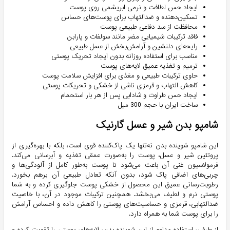
ایجاد حس لطافت و نرمی ابریشمی روی پوست
تسکین‌دهنده و ضدالتهاب برای پوست‌های حساس
محافظت از سد دفاعی طبیعی پوست
فاقد ترکیبات شیمیایی مضر مانند سولفات و پارابن
رایحه‌ای دلنشین و آرامش‌بخش از عسل طبیعی
مناسب برای استفاده روزانه بدون ایجاد تحریک پوستی
ترمیم و تغذیه عمیق لایه‌های پوست
حاوی ترکیبات طبیعی و مغذی برای افزایش سلامت پوست
کاهش التهاب و قرمزی ناشی از خشکی و تحریکات پوستی
ایجاد حس طراوت و شادابی پس از هر بار استحمام
ساخت ایران با حجم 300 میل
شامپو بدن شیر و عسل گارنیک
این شامپو شوینده بدن نه‌تنها یک پاک‌کننده قوی است، بلکه با بهره‌گیری از
پروتئین شیر و عسل، پوست را به‌صورت عمقی تغذیه و آبرسانی می‌کند.
فرمولاسیون غنی آن باعث می‌شود تا پوست به‌طور کامل از آلودگی‌ها و
چربی‌های اضافی پاک شود، بدون آنکه تعادل طبیعی آن برهم بخورد.
رطوبت‌رسانی عمیق این محصول از خشکی پوست جلوگیری کرده و به شما
پوستی نرم و لطیف می‌بخشد. همچنین ترکیبات موجود در آن، با خاصیت
ضدالتهابی، قرمزی و حساسیت‌های پوستی را کاهش داده و احساس آرامش
را برای پوست شما به همراه دارد.
از طرفی، استفاده مداوم از این شوینده بدن، لایه‌های پوستی را تقویت کرده و