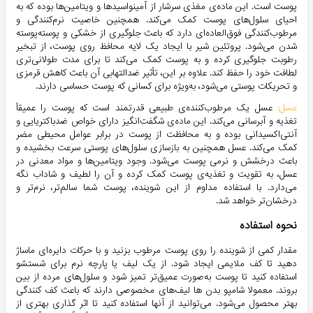
پوست است. این ماده‌ی مغذی سرشار از آمینواسیدها و ویتامین‌ها بوده که به
احیای سلول‌های پوست کمک می‌کند. همچنین خاصیت نرم‌کنندگی و
مرطوب‌کنندگی فوق‌العاده‌ای دارد که باعث جلوگیری از خشکی و پوسته‌پوسته
شدن می‌شود. پروتئین شیر با ایجاد یک لایه محافظ روی پوست، از تبخیر
رطوبت جلوگیری کرده و به پوست کمک می‌کند تا برای مدت طولانی‌تری
لطافت خود را حفظ کند. علاوه بر این، تأثیر ضدالتهابی آن باعث کاهش قرمزی
و تحریکات پوستی می‌شود، به‌ویژه برای کسانی که پوست حساسی دارند.
عسل:
عسل یک مرطوب‌کننده‌ی طبیعی قدرتمند است که پوست را عمیقاً
تغذیه و آبرسانی می‌کند. این ماده‌ی شگفت‌انگیز دارای خواص ضدباکتریایی و
آنتی‌اکسیدانی بوده و به محافظت از پوست در برابر عوامل محیطی مضر
کمک می‌کند. عسل همچنین به بازسازی سلول‌های پوستی سرعت بخشیده و
باعث درخشش و نرمی پوست می‌شود. وجود ویتامین‌ها و مواد معدنی در
عسل، به تقویت و تغذیه‌ی پوست کمک کرده و آن را لطیف و شاداب نگه
می‌دارد. با استفاده مداوم از این شوینده، پوست شما سالم‌تر، نرم‌تر و
درخشان‌تر خواهد شد.
نحوه استفاده
مقدار کمی از شوینده را روی پوست مرطوب بزنید و با حرکات دایره‌ای ماساژ
دهید تا کف ملایمی ایجاد شود. از یک لیف یا پارچه نرم برای شستشو
استفاده کنید تا پوست به‌صورت عمیق‌تر تمیز شود و سلول‌های مرده از بین
بروند. معمولا شامپو بدن ها لیف‌های مخصوصی دارند که باعث کف کنندگی
بهتر محصول می‌شود. می‌توانید از آنها استفاده کنید تا اثر گذاری بهتری از