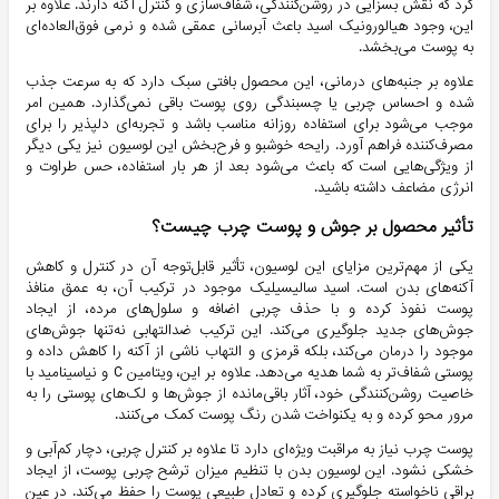
کرد که نقش بسزایی در روشن‌کنندگی، شفاف‌سازی و کنترل آکنه دارند. علاوه بر
این، وجود هیالورونیک اسید باعث آبرسانی عمقی شده و نرمی فوق‌العاده‌ای
به پوست می‌بخشد.
علاوه بر جنبه‌های درمانی، این محصول بافتی سبک دارد که به سرعت جذب
شده و احساس چربی یا چسبندگی روی پوست باقی نمی‌گذارد. همین امر
موجب می‌شود برای استفاده روزانه مناسب باشد و تجربه‌ای دلپذیر را برای
مصرف‌کننده فراهم آورد. رایحه خوشبو و فرح‌بخش این لوسیون نیز یکی دیگر
از ویژگی‌هایی است که باعث می‌شود بعد از هر بار استفاده، حس طراوت و
انرژی مضاعف داشته باشید.
تأثیر محصول بر جوش و پوست چرب چیست؟
یکی از مهم‌ترین مزایای این لوسیون، تأثیر قابل‌توجه آن در کنترل و کاهش
آکنه‌های بدن است. اسید سالیسیلیک موجود در ترکیب آن، به عمق منافذ
پوست نفوذ کرده و با حذف چربی اضافه و سلول‌های مرده، از ایجاد
جوش‌های جدید جلوگیری می‌کند. این ترکیب ضدالتهابی نه‌تنها جوش‌های
موجود را درمان می‌کند، بلکه قرمزی و التهاب ناشی از آکنه را کاهش داده و
پوستی شفاف‌تر به شما هدیه می‌دهد. علاوه بر این، ویتامین C و نیاسینامید با
خاصیت روشن‌کنندگی خود، آثار باقی‌مانده از جوش‌ها و لک‌های پوستی را به
مرور محو کرده و به یکنواخت شدن رنگ پوست کمک می‌کنند.
پوست چرب نیاز به مراقبت ویژه‌ای دارد تا علاوه بر کنترل چربی، دچار کم‌آبی و
خشکی نشود. این لوسیون بدن با تنظیم میزان ترشح چربی پوست، از ایجاد
براقی ناخواسته جلوگیری کرده و تعادل طبیعی پوست را حفظ می‌کند. در عین