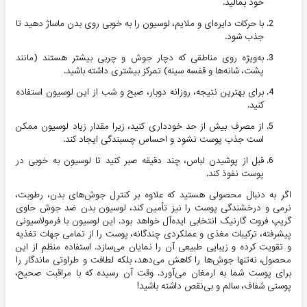
خود بمالید.
با حرکات دایره‌ای و ملایم، لوسیون را به خوبی روی بدن ماساژ دهید تا
جذب شود.
به‌ویژه روی مناطقی که دچار جوش و چربی بیشتر هستند (مانند
پشت، شانه‌ها و قفسه سینه) تمرکز بیشتری داشته باشید.
برای بهترین نتیجه، روزانه دوبار، صبح و شب از این لوسیون استفاده
کنید.
از مصرف بیش از حد خودداری کنید، زیرا مقدار زیاد لوسیون ممکن
است جذب پوست نشود و احساس چسبندگی ایجاد کند.
قبل از پوشیدن لباس، چند دقیقه صبر کنید تا لوسیون به خوبی در
پوست نفوذ کند.
اگر به دنبال محصولی هستید که علاوه بر کنترل جوش‌های بدن، رطوبت،
نرمی و درخشندگی پوست را نیز تأمین کند، لوسیون بدن ضد جوش حاوی
گریپ فروت گارنیک انتخابی ایده‌آل خواهد بود. این لوسیون با فرمولاسیونی
پیشرفته، ترکیبات مغذی و عملکردی چندگانه، پوست را از تمامی جهات تغذیه
و تقویت کرده و زیبایی طبیعی آن را نمایان می‌سازد. استفاده منظم از این
محصول، نه‌تنها جوش‌ها را کاهش می‌دهد، بلکه لطافت و طراوتی ماندگار را
برای پوست شما به ارمغان می‌آورد. وقت آن رسیده که با مراقبت صحیح،
پوستی شفاف، سالم و بی‌نقص داشته باشید!