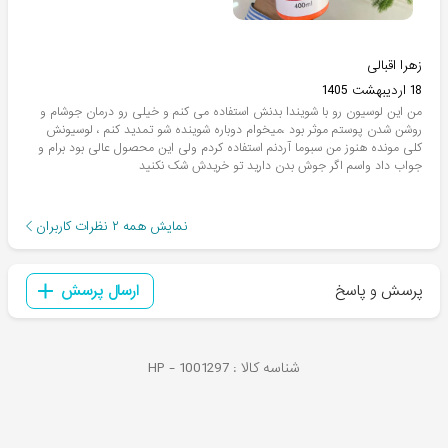
زهرا اقبالی
18 اردیبهشت 1405
من این لوسیون رو با شویندا بدنش استفاده می کنم و خیلی رو درمان جوشام و
روشن شدن پوستم موثر بود ،میخوام دوباره شوینده شو تمدید کنم ، لوسیونش
کلی مونده هنوز من سبوما آردنم استفاده کردم ولی این محصول عالی بود برام و
جواب داد واسم اگر جوش بدن دارید تو خریدش شک نکنید
نمایش همه
۲
نظرات کاربران
پرسش و پاسخ
ارسال پرسش
شناسه کالا :
1001297
HP -