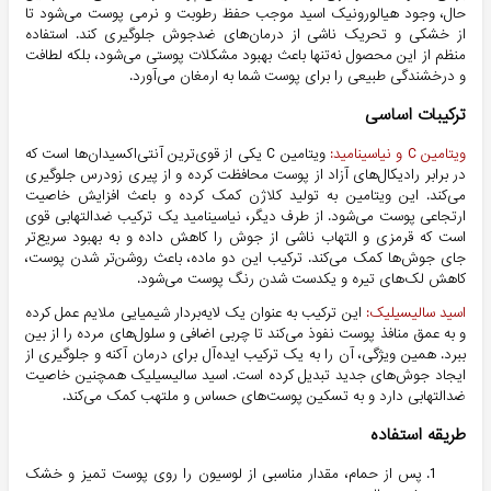
حال، وجود هیالورونیک اسید موجب حفظ رطوبت و نرمی پوست می‌شود تا
از خشکی و تحریک ناشی از درمان‌های ضدجوش جلوگیری کند. استفاده
منظم از این محصول نه‌تنها باعث بهبود مشکلات پوستی می‌شود، بلکه لطافت
و درخشندگی طبیعی را برای پوست شما به ارمغان می‌آورد.
ترکیبات اساسی
ویتامین C و نیاسینامید:
ویتامین C یکی از قوی‌ترین آنتی‌اکسیدان‌ها است که
در برابر رادیکال‌های آزاد از پوست محافظت کرده و از پیری زودرس جلوگیری
می‌کند. این ویتامین به تولید کلاژن کمک کرده و باعث افزایش خاصیت
ارتجاعی پوست می‌شود. از طرف دیگر، نیاسینامید یک ترکیب ضدالتهابی قوی
است که قرمزی و التهاب ناشی از جوش را کاهش داده و به بهبود سریع‌تر
جای جوش‌ها کمک می‌کند. ترکیب این دو ماده، باعث روشن‌تر شدن پوست،
کاهش لک‌های تیره و یکدست شدن رنگ پوست می‌شود.
اسید سالیسیلیک:
این ترکیب به عنوان یک لایه‌بردار شیمیایی ملایم عمل کرده
و به عمق منافذ پوست نفوذ می‌کند تا چربی اضافی و سلول‌های مرده را از بین
ببرد. همین ویژگی، آن را به یک ترکیب ایده‌آل برای درمان آکنه و جلوگیری از
ایجاد جوش‌های جدید تبدیل کرده است. اسید سالیسیلیک همچنین خاصیت
ضدالتهابی دارد و به تسکین پوست‌های حساس و ملتهب کمک می‌کند.
طریقه استفاده
پس از حمام، مقدار مناسبی از لوسیون را روی پوست تمیز و خشک