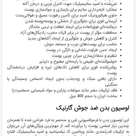
غنی‌شده با اسید سالیسیلیک جهت کنترل چربی و درمان آکنه
عملکرد لایه‌برداری ملایم برای بازسازی و جوانسازی پوست
حاوی هیالورونیک اسید برای تأمین رطوبت عمیق و طولانی‌مدت
آبرسانی قوی برای جلوگیری از خشکی و پوسته‌پوسته شدن
نرم‌کننده‌ای فوق‌العاده برای ایجاد لطافت و نرمی ماندگار
محافظت مؤثر از پوست در برابر اثرات مخرب رادیکال‌های آزاد
کنترل و کاهش جوش و جلوگیری از ایجاد آکنه‌های جدید
مناسب برای پوست‌های چرب و مستعد جوش
ایجاد حس طراوت، شادابی و تازگی در پوست
تنظیم و متعادل‌سازی میزان چربی پوست
خوشبوکننده‌ای طبیعی با رایحه‌ای مطبوع و دلپذیر
روشن‌کننده قوی برای کاهش لک‌های تیره و افزایش درخشندگی
پوست
دارای بافتی سبک و زودجذب بدون ایجاد احساس چسبندگی یا
سنگینی
فاقد ترکیبات مضر مانند سولفات، پارابن و مواد شیمیایی حساسیت‌زا
ساخت ایران با حجم 400 میل
لوسیون بدن ضد جوش گارنیک
این لوسیون بدن با فرمولاسیونی غنی و منحصر به فرد طراحی شده تا همزمان
چندین نیاز اساسی پوست را برآورده کند. از مهم‌ترین ویژگی‌های آن می‌توان
به ترکیبات قدرتمندی مانند ویتامین C، نیاسینامید و اسید سالیسیلیک اشاره