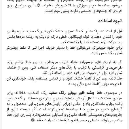
می‌شود چشم‌ها دچار سوزش یا اشک‌ریزش نشوند 😍. این موضوع برای
افرادی که چشم‌های حساسی دارند بسیار مهم است.
شیوه استفاده
قبل از استفاده، پلک‌ها را کاملاً تمیز و خشک کن تا رنگ سفید جلوه واقعی
خود را نشان دهد. با نوک اپلیکاتور، خطی نازک نزدیک به ریشه مژه‌ها بکش
و با حرکت آرام دست، خط را یکدست کن.
برای جلوه طبیعی‌تر، می‌توانی خط را بسیار ظریف اجرا کنی تا فقط روشن‌تر
شدن نگاه حس شود.
اگر به آرایش‌های جسورانه علاقه داری، می‌توانی از این خط چشم برای
طراحی‌های گرافیکی یا ترکیب با رنگ‌های دیگر استفاده کنی. پس از خشک
شدن لایه اول، در صورت نیاز لایه دوم را اضافه کن 😍.
چند ثانیه صبر کن تا کاملاً خشک شود و از تماس مستقیم پلک خودداری کن
تا نتیجه نهایی کاملاً تمیز باقی بماند.
در مجموع،
خط چشم فلور بیوتی رنگ سفید
یک انتخاب خلاقانه برای
افرادی است که به دنبال آرایش متفاوت، مدرن و ترندی هستند. رنگ خالص،
بافت روان، ماندگاری بالا و امکان اجرای آرایش‌های هنری، این محصول را به
گزینه‌ای خاص در میان خط چشم‌ها تبدیل کرده است. اگر دوست داری از
چارچوب‌های همیشگی فاصله بگیری و استایلی منحصر‌به‌فرد بسازی، این خط
چشم می‌تواند انتخابی جسورانه و هوشمندانه برایت باشد 😉.