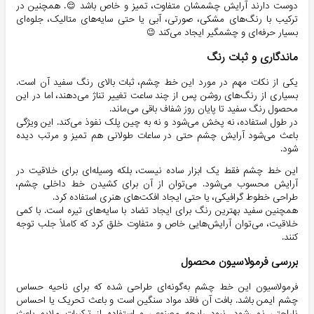
دوست دارند آرایش چشمشان متفاوت، تمیز و خاص باشد 😌. همچنین در
ترکیب با رنگ‌های مشکی، صورتی، آبی یا حتی سایه‌های متالیک، جلوه‌ای
بسیار حرفه‌ای و چشمگیر ایجاد می‌کند 😉
ماندگاری و ثبات رنگ
یکی از نکات مهم در مورد این خط چشم، ثبات بالای رنگ سفید آن است.
بسیاری از رنگ‌های روشن پس از چند ساعت تغییر تناژ می‌دهند، اما در این
محصول رنگ سفید تا پایان روز شفاف باقی می‌ماند.
در طول استفاده، نه پخش می‌شود و نه به چین پلک نفوذ می‌کند. این ویژگی
باعث می‌شود آرایش چشم حتی در ساعات طولانی هم تمیز و مرتب دیده
شود.
این خط چشم فقط یک ابزار ساده نیست، بلکه وسیله‌ای برای خلاقیت در
آرایش محسوب می‌شود. می‌توان از آن برای کشیدن خط داخلی چشم،
طراحی خطوط گرافیکی، یا حتی ایجاد افکت‌های هنری استفاده کرد.
همچنین سفید بهترین رنگ برای ایجاد تضاد با سایه‌های تیره است. با کمی
خلاقیت، می‌توان آرایش‌هایی خاص و متفاوت خلق کرد که کاملاً جلب توجه
کنند.
بررسی فرمولاسیون محصول
فرمولاسیون این خط چشم به‌گونه‌ای طراحی شده که برای ناحیه حساس
چشم ایمن باشد. بافت آن فاقد مواد سنگین است و باعث تحریک یا احساس
ناراحتی نمی‌شود. نبود رایحه مصنوعی و استفاده از ترکیبات ملایم باعث