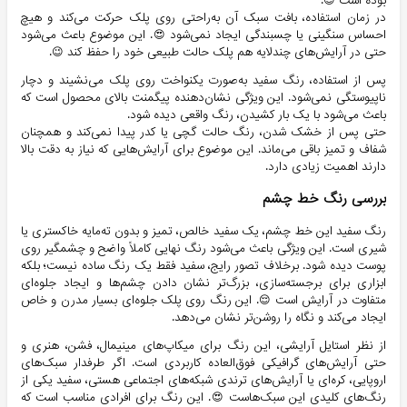
بوده است 😌.
در زمان استفاده، بافت سبک آن به‌راحتی روی پلک حرکت می‌کند و هیچ
احساس سنگینی یا چسبندگی ایجاد نمی‌شود 😍. این موضوع باعث می‌شود
حتی در آرایش‌های چندلایه هم پلک حالت طبیعی خود را حفظ کند 😉.
پس از استفاده، رنگ سفید به‌صورت یکنواخت روی پلک می‌نشیند و دچار
ناپیوستگی نمی‌شود. این ویژگی نشان‌دهنده پیگمنت بالای محصول است که
باعث می‌شود با یک بار کشیدن، رنگ واقعی دیده شود.
حتی پس از خشک شدن، رنگ حالت گچی یا کدر پیدا نمی‌کند و همچنان
شفاف و تمیز باقی می‌ماند. این موضوع برای آرایش‌هایی که نیاز به دقت بالا
دارند اهمیت زیادی دارد.
بررسی رنگ خط چشم
رنگ سفید این خط چشم، یک سفید خالص، تمیز و بدون ته‌مایه خاکستری یا
شیری است. این ویژگی باعث می‌شود رنگ نهایی کاملاً واضح و چشمگیر روی
پوست دیده شود. برخلاف تصور رایج، سفید فقط یک رنگ ساده نیست؛ بلکه
ابزاری برای برجسته‌سازی، بزرگ‌تر نشان دادن چشم‌ها و ایجاد جلوه‌ای
متفاوت در آرایش است 😌. این رنگ روی پلک جلوه‌ای بسیار مدرن و خاص
ایجاد می‌کند و نگاه را روشن‌تر نشان می‌دهد.
از نظر استایل آرایشی، این رنگ برای میکاپ‌های مینیمال، فشن، هنری و
حتی آرایش‌های گرافیکی فوق‌العاده کاربردی است. اگر طرفدار سبک‌های
اروپایی، کره‌ای یا آرایش‌های ترندی شبکه‌های اجتماعی هستی، سفید یکی از
رنگ‌های کلیدی این سبک‌هاست 😍. این رنگ برای افرادی مناسب است که