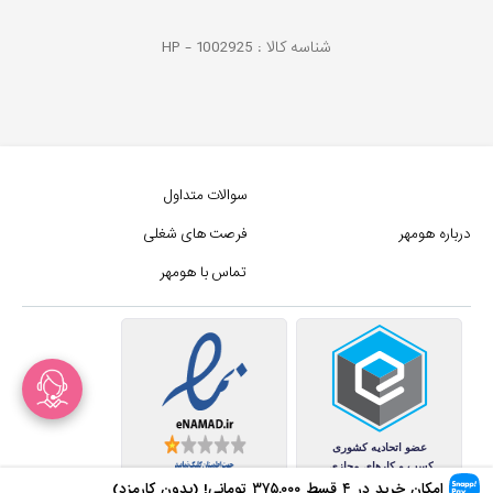
شناسه کالا :
1002925
HP -
سوالات متداول
درباره هومهر
فرصت های شغلی
تماس با هومهر
امکان خرید در ۴ قسط
۳۷۵,۰۰۰
تومانی! (بدون کارمزد)