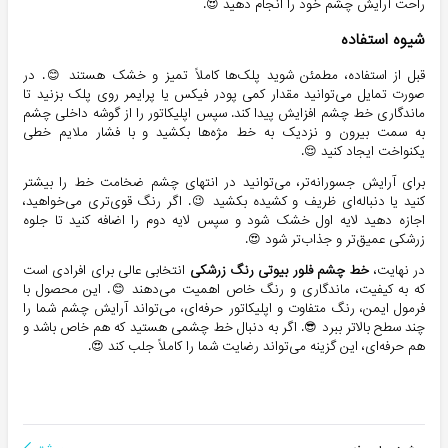
راحت آرایش چشم خود را انجام دهید 😍.
شیوه استفاده
قبل از استفاده، مطمئن شوید پلک‌ها کاملاً تمیز و خشک هستند 😊. در
صورت تمایل می‌توانید مقدار کمی پودر فیکس یا پرایمر روی پلک بزنید تا
ماندگاری خط چشم افزایش پیدا کند. سپس اپلیکاتور را از گوشه داخلی چشم
به سمت بیرون و نزدیک به خط مژه‌ها بکشید و با فشار ملایم خطی
یکنواخت ایجاد کنید 😌.
برای آرایش جسورانه‌تر، می‌توانید در انتهای چشم ضخامت خط را بیشتر
کنید یا دنباله‌ای ظریف و کشیده بکشید 😉. اگر رنگ قوی‌تری می‌خواهید،
اجازه دهید لایه اول خشک شود و سپس لایه دوم را اضافه کنید تا جلوه
زرشکی عمیق‌تر و جذاب‌تر شود 😍.
در نهایت،
خط چشم فلور بیوتی رنگ زرشکی
انتخابی عالی برای افرادی است
که به کیفیت، ماندگاری و رنگ خاص اهمیت می‌دهند 😊. این محصول با
فرمول ایمن، رنگ متفاوت و اپلیکاتور حرفه‌ای، می‌تواند آرایش چشم شما را
چند سطح بالاتر ببرد 😎. اگر به دنبال خط چشمی هستید که هم خاص باشد و
هم حرفه‌ای، این گزینه می‌تواند رضایت شما را کاملاً جلب کند 😍.