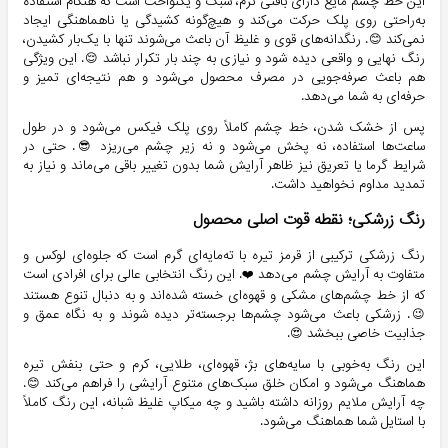
این خط چشم مایع دارای بافتی نرم، سبک و یکنواخت است که هنگام استفاده
به‌راحتی روی پلک حرکت می‌کند و هیچ‌گونه کشیدگی یا ناهماهنگی ایجاد
نمی‌کند 😊. رنگدانه‌های قوی و غلیظ آن باعث می‌شوند تنها با یک‌بار کشیدن،
رنگ نهایی و واقعی دیده شود و نیازی به چند بار تکرار نباشد 😌. این ویژگی
هم باعث صرفه‌جویی در مصرف محصول می‌شود و هم نتیجه‌ای تمیز و
حرفه‌ای به شما می‌دهد.
پس از خشک شدن، خط چشم کاملاً روی پلک فیکس می‌شود و در طول
ساعت‌ها استفاده، نه پخش می‌شود و نه زیر چشم می‌ریزد 😎. حتی در
شرایط گرما یا تعریق نیز ظاهر آرایش شما بدون تغییر باقی می‌ماند و نیاز به
تمدید مداوم نخواهید داشت.
رنگ زرشکی؛ نقطه قوت اصلی محصول
رنگ زرشکی ترکیبی از قرمز تیره با ته‌مایه‌ای گرم است که جلوه‌ای لوکس و
متفاوت به آرایش چشم می‌دهد ❤️. این رنگ انتخابی عالی برای افرادی است
که از خط چشم‌های مشکی و قهوه‌ای خسته شده‌اند و به دنبال تنوع هستند
😉. زرشکی باعث می‌شود چشم‌ها برجسته‌تر دیده شوند و به نگاه عمق و
جذابیت خاصی ببخشد 😍.
این رنگ به‌خوبی با سایه‌های بژ، قهوه‌ای، طلایی، کرم و حتی بنفش تیره
هماهنگ می‌شود و امکان خلق سبک‌های متنوع آرایشی را فراهم می‌کند 😊.
چه آرایش ملایم روزانه داشته باشید و چه میکاپ غلیظ شبانه، این رنگ کاملاً
با استایل شما هماهنگ می‌شود.