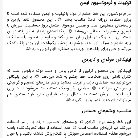
ترکیبات و فرمولاسیون ایمن
در فرمولاسیون این خط چشم از مواد باکیفیت و ایمن استفاده شده است تا
برای استفاده روزانه کاملاً مناسب باشد 😊. این محصول فاقد پارابن و
رایحه‌های مصنوعی است و همین موضوع احتمال بروز حساسیت، سوزش یا
قرمزی چشم را به حداقل می‌رساند 😌. رنگدانه‌های پایدار به کار رفته در آن
باعث می‌شوند رنگ در طول زمان تغییر نکند و جلوه اولیه خود را حفظ کند.
پایه ملایم و سبک این خط چشم به پخش یکنواخت آن روی پلک کمک
می‌کند و حتی برای پلک‌های چرب نیز عملکرد قابل قبولی دارد 😉.
اپلیکاتور حرفه‌ای و کاربردی
اپلیکاتور این محصول ترکیبی از نرمی برس و دقت نوک نایلونی است که
کنترل کاملی روی ضخامت خط چشم به شما می‌دهد 😎. با این اپلیکاتور
می‌توانید هم خط‌های نازک و ظریف بکشید و هم مدل‌های ضخیم و گرافیکی
را به‌راحتی اجرا کنید 😊. طراحی ارگونومیک دسته باعث می‌شود دست روی
آن نلغزد و لرزش دست به حداقل برسد، بنابراین حتی افراد مبتدی هم
می‌توانند نتیجه‌ای تمیز و زیبا بگیرند 😌.
مناسب چشم‌های حساس
این خط چشم برای افرادی که چشم‌های حساسی دارند یا از لنز استفاده
می‌کنند نیز گزینه‌ای مناسب است 😊. عدم استفاده از مواد تحریک‌کننده باعث
می‌شود هنگام استفاده، احساس سوزش یا اشک‌ریزش نداشته باشید و با خیال