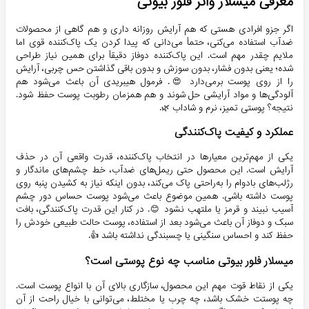
معرفی میسلار واتر فلور بیوتی
اگر جزو افرادی هستی که هم آرایش روزانه داری و هم گاهی از محصولات
ضدآب استفاده می‌کنی، حتماً می‌دانی که پیدا کردن یک پاک‌کننده قوی اما
ملایم چقدر مهم است. این پاک‌کننده دوفاز دقیقاً برای همین نیاز طراحی
شده؛ یعنی بدون فشار، بدون سوزش و بدون باقی گذاشتن حس چربی، آرایش
را از روی پوست برمی‌دارد 😍. فرمول هیبریدی آن باعث می‌شود هم
آلودگی‌ها و مواد آرایشی حل شوند و هم همزمان رطوبت پوست حفظ شود.
نتیجه؟ پوستی تمیز، نرم و شاداب 🌿.
عملکرد و کیفیت پاک‌کنندگی
یکی از مهم‌ترین معیارها در انتخاب پاک‌کننده، قدرت واقعی آن در حذف
آرایش است. این محصول حتی ریمل‌های ضدآب، خط چشم‌های ماندگار و
رژلب‌های بادوام را به‌راحتی پاک می‌کند، بدون اینکه نیاز به کشیدن پنبه روی
پوست داشته باشی. همین موضوع باعث می‌شود پوست حساس دور چشم
آسیب نبیند و قرمز یا ملتهب نشود 😊. در کنار این قدرت پاک‌کنندگی، بافت
سبک و دوفاز آن باعث می‌شود بعد از استفاده، پوست حالت طبیعی خودش را
حفظ کند و احساس سنگینی یا چسبندگی نداشته باشد 👍.
میسلار فلور بیوتی مناسب چه نوع پوستی است؟
یکی از نقاط قوت مهم این محصول، سازگاری بالای آن با انواع پوست است.
چه پوستت خشک باشد، چه چرب یا مختلط، می‌توانی با خیال راحت از آن