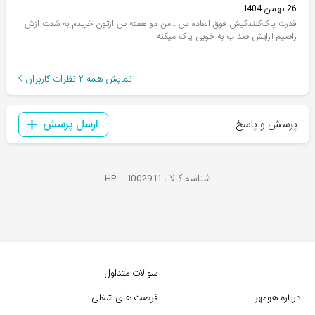
26 بهمن 1404
قدرت پاک‌کنندگیش فوق العاده س …من دو هفته س ازتون خریدم به شدت ازش
راضیم ‌آرایش ضدآب به خوبی پاک میکنه
نمایش همه
۲
نظرات کاربران
پرسش و پاسخ
ارسال پرسش
شناسه کالا :
1002911
HP -
سوالات متداول
درباره هومهر
فرصت های شغلی