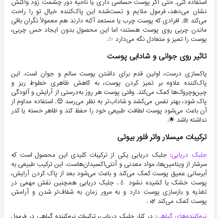
استفاده کنی. حتی اگر پوست حساسی داری یا ناحیه دور چشمت زود واکنش
نشان می‌دهد، فرمول ملایم و تست‌شده این پاک‌کننده خیال تو را راحت
می‌کند 🌼. افرادی که پوست چرب یا مستعد آکنه دارند هم معمولاً نگران باقی
ماندن چربی روی پوست هستند؛ اما این محصول بدون ایجاد حس چربی،
پوست را تمیز و متعادل نگه می‌دارد ✨.
تاثیر روی جوانی و شادابی پوست
پاکسازی درست، اولین قدم برای داشتن پوست سالم و جوان است. این
پاک‌کننده علاوه بر تمیز کردن پوست، به کاهش ظاهری خطوط ریز و
چین‌وچروک‌ها کمک می‌کند. وقتی پوست هر روز به‌درستی از آرایش و آلودگی
پاک شود، بهتر نفس می‌کشد و شاداب‌تر به نظر می‌رسد 😌. استفاده مداوم از
آن باعث می‌شود پوست لطافت طبیعی خود را حفظ کند و ظاهر خسته یا کدر
نداشته باشد 🌟.
ترکیبات میسلار واتر فلور بیوتی
جلبک دریایی:
جلبک دریایی یکی از ترکیبات کلیدی این محصول است که
سرشار از ویتامین‌ها، مواد معدنی و آنتی‌اکسیدان‌هاست. این ترکیب طبیعی به
آبرسانی عمیق پوست کمک می‌کند و باعث می‌شود بعد از پاک کردن آرایش،
پوست خشک یا کشیده نشود 💧. جلبک دریایی همچنین نقش مهمی در
تغذیه و بازسازی پوست دارد و به مرور زمان به شفاف‌تر شدن و آرامش
پوست کمک می‌کند 🌿 .
نرم‌کننده‌های گیاهی:
در کنار جلبک دریایی، ترکیبات نرم‌کننده گیاهی در فرمول