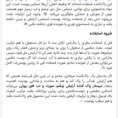
این پاک‌کننده استفاده شده‌اند که وظیفه اصلی آن‌ها تسکین پوست است. این
مواد به‌خصوص برای نواحی حساس مثل دور چشم و لب بسیار مهم هستند،
چون از سوزش و خشکی جلوگیری می‌کنند 😊. وجود این ترکیبات باعث
می‌شود حتی بعد از استفاده روزانه، پوستت احساس آرامش و نرمی داشته
باشد و نیازی به شستشوی فوری با شوینده قوی نداشته باشی 🌸.
شیوه استفاده
قبل از استفاده، بطری را به‌آرامی تکان بده تا دو فاز محصول با هم ترکیب
شوند. مقدار مناسبی از محلول را روی پد پنبه‌ای بریز و بدون فشار زیاد، روی
چشم‌ها، صورت یا لب‌ها قرار بده. چند ثانیه صبر کن تا آرایش حل شود، سپس
به‌آرامی پد را بکش. نیازی به شستشو با آب نیست، اما اگر دوست داشتی
می‌توانی بعدش از شوینده ملایم صورت استفاده کنی تا روتین پوستی‌ات کامل
شود 💦.
اگر به‌دنبال یک پاک‌کننده حرفه‌ای، ملایم و در عین حال قدرتمند هستی که
هم آرایش ضدآب را پاک کند و هم به سلامت و شادابی پوستت اهمیت
بدهد،
میسلار پاک کننده آرایش چشم، صورت و لب فلور بیوتی
می‌تواند
انتخابی مطمئن و دوست‌داشتنی برای روتین روزانه‌ات باشد. ترکیب کیفیت
بالا، فرمول دوفاز و ترکیبات گیاهی باعث شده این محصول هم پاک‌کننده باشد
و هم مراقب پوستت ✨.