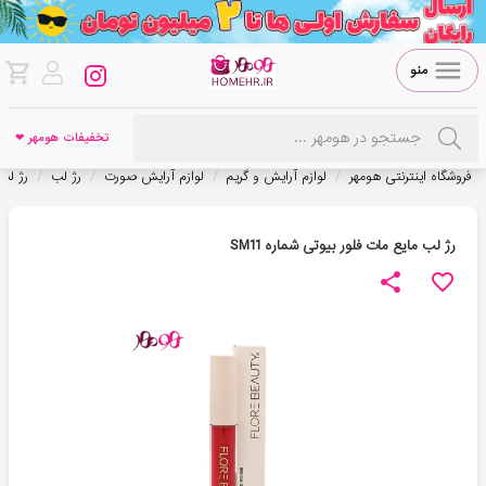
منو
تخفیفات هومهر ❤
/
/
/
/
فروشگاه اینترنتی هومهر
لوازم آرایش و گریم
لوازم آرایش صورت
رژ لب
رژ لب
رژ لب مایع مات فلور بیوتی شماره SM11