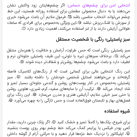
انتخابی امن برای چشم‌های حساس:
اگر چشم‌هایتان زود واکنش نشان
می‌دهند یا به دنبال محصولی مطمئن برای استفاده روزانه هستید، این خط
چشم می‌تواند انتخاب مناسبی باشد 🥰. فرمول ملایم آن باعث می‌شود خبری
از سوزش یا اشک‌ریزش نباشد 😘.این ویژگی به‌خصوص برای افرادی که ساعات
طولانی آرایش دارند یا از لنز استفاده می‌کنند، اهمیت زیادی دارد 🙂.
سبز پاستیلی؛ رنگی با شخصیت مستقل
سبز پاستیلی رنگی است که حس طراوت، آرامش و خلاقیت را هم‌زمان منتقل
می‌کند 🤔. برخلاف سبزهای تیره یا نئونی، این طیف پاستیلی جلوه‌ای نرم و
لطیف دارد و باعث می‌شود چشم‌ها روشن‌تر و شفاف‌تر دیده شوند 😍.
این رنگ انتخابی عالی برای کسانی است که از رنگ‌های کلاسیک فاصله
گرفته‌اند و می‌خواهند استایل شخصی خودشان را داشته باشند 🤭. سبز
پاستیلی به‌خصوص در کنار پوست‌های روشن و گندمی جلوه‌ای بسیار تمیز و
شاد ایجاد می‌کند 😄. ترکیب آن با سایه‌های سفید، کرم، شیری، هلویی روشن
یا حتی سبز خیلی ملایم، آرایشی هنری و مدرن می‌سازد 😆. این رنگ برای
فصل‌های بهار و تابستان فوق‌العاده است و حس تازگی را به چهره می‌آورد 😃.
شیوه استفاده
برای شروع، پلک‌ها را کاملاً تمیز و خشک کنید 😊. اگر پلک چربی دارید، مقدار
کمی پودر فیکس یا پرایمر کمک می‌کند خط چشم بهتر روی پوست بنشیند
🤫. اپلیکاتور را نزدیک خط مژه‌ها قرار دهید و با حرکتی آرام از گوشه داخلی