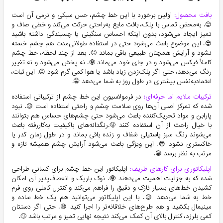
بافت محصول:
اولین برخورد با این خط چشم، حس سبکی و نرمی آن است
😊. به‌محض تماس با پلک، بافت مایع به‌راحتی حرکت می‌کند و خطی صاف و
تمیز ایجاد می‌شود، بدون اینکه احساس سنگینی یا چسبندگی داشته باشید
😎. این موضوع باعث می‌شود حتی در استفاده طولانی‌مدت هم چشم خسته
نشود و آرایش همچنان طبیعی باقی بماند 🙂. بعد از چند لحظه، خط چشم
کاملاً فیکس می‌شود و در جای خود می‌ماند 🤓. نه پخش می‌شود و نه تغییر
رنگ می‌دهد، حتی اگر پلک‌زدن زیاد باشد یا هوا کمی گرم شود 😐. این ثبات،
اعتمادبه‌نفس بیشتری در طول روز به شما می‌دهد 🤫.
ترکیبات ملایم اما حرفه‌ای:
در فرمولاسیون این خط چشم از ترکیباتی استفاده
شده که تمرکز اصلی آن‌ها روی سلامت چشم و راحتی استفاده است 😊. نبود
پارابن و مواد تحریک‌کننده باعث می‌شود حتی چشم‌های حساس هم بتوانند
با خیال راحت از آن استفاده کنند 🫢.رنگدانه‌های باکیفیت به‌کاررفته باعث
می‌شوند رنگ سبز پاستیلی شفاف و زنده باقی بماند و در طول زمان کدر یا
خاکستری نشود 😎. این ویژگی باعث می‌شود آرایش چشم همیشه تازه و
مرتب به نظر برسد 😁.
اپلیکاتوری برای کارهای ظریف:
اپلیکاتور این خط چشم برای کسانی طراحی
شده که به جزئیات اهمیت می‌دهند 🤓. نوک باریک و انعطاف‌پذیر آن امکان
کشیدن خط‌های بسیار نازک و دقیق را فراهم می‌کند و کنترل کاملی روی فرم
خط به شما می‌دهد 😊. با این اپلیکاتور می‌توانید هم یک خط ساده و
مینیمال بکشید و هم طرح‌های خلاقانه‌تر را اجرا کنید 😄. حتی اگر دستتان
کمی بلرزد، کنترل بالای آن کمک می‌کند نتیجه نهایی تمیز و مرتب باشد 🙄.