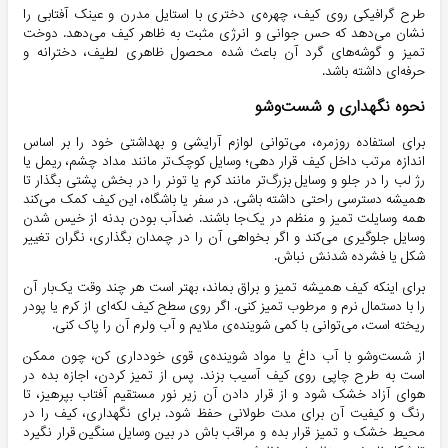
طرح گرافیکی روی کیف، چهره‌ی دختری با استایل مدرن و عینک آفتابی را
نشان می‌دهد که حس جوانی و انرژی مثبت به ظاهر کیف می‌دهد. دوخت
تمیز و گوشه‌های گرد آن باعث شده محصول ظاهری لطیف، دخترانه و
حرفه‌ای داشته باشد.
نحوه نگهداری و شست‌وشو
برای استفاده روزمره، می‌توانی لوازم آرایشی و بهداشتی خود را بر اساس
اندازه مرتب داخل کیف قرار دهی؛ وسایل کوچک‌تر مانند مداد چشم، ریمل یا
رژ لب را در جلو و وسایل بزرگ‌تر مانند کرم یا تونر را در بخش پشتی بگذار تا
همیشه دسترسی راحتی داشته باشی. در سفر یا باشگاه، این کیف کمک می‌کند
همه وسایلت تمیز و منظم در یک‌جا باشند. ضدآب بودن بدنه از خیس شدن
وسایل جلوگیری می‌کند و اگر بخواهی آن را در چمدان بگذاری، نگران تغییر
شکل یا فشرده شدنش نباش.
برای اینکه کیف همیشه تمیز و براق بماند، بهتر است هر چند وقت یک‌بار آن
را با دستمال نرم و مرطوب تمیز کنی. اگر روی سطح کیف لکه‌ای از کرم یا پودر
ریخته است، می‌توانی با کمی شوینده‌ی ملایم و آب ولرم آن را پاک کنی.
از شست‌وشو با آب داغ یا مواد شوینده‌ی قوی خودداری کن، چون ممکن
است به طرح چاپی روی کیف آسیب بزند. پس از تمیز کردن، اجازه بده در
هوای آزاد خشک شود و از قرار دادن آن زیر نور مستقیم آفتاب بپرهیز، تا
رنگ و کیفیت آن برای مدت طولانی حفظ شود. برای نگهداری، کیف را در
محیط خشک و تمیز قرار بده و مراقب باش در بین وسایل سنگین قرار نگیرد