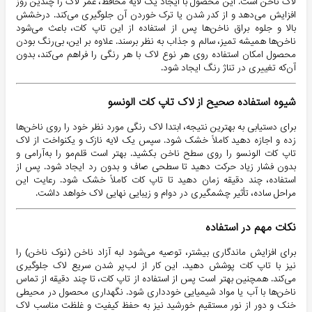
لاک ناخن است. این محصول با ایجاد یک لایه محافظ، عمر لاک را چندین روز
افزایش می‌دهد و از کدر شدن یا ترک خوردن آن جلوگیری می‌کند. درخشش
بالا و جلوه براق ناخن‌ها پس از استفاده از این تاپ کات، باعث می‌شود
ناخن‌ها همیشه تمیز، سالم و جذاب به نظر برسند. علاوه بر این، بی‌رنگ بودن
محصول امکان استفاده روی هر نوع لاک با هر رنگی را فراهم می‌کند، بدون
آن‌که تغییری در تناژ رنگ ایجاد شود.
شیوه استفاده صحیح از لاک تاپ کات الونسو
برای دستیابی به بهترین نتیجه، ابتدا لاک رنگی مورد نظر خود را روی ناخن‌ها
زده و اجازه دهید کاملاً خشک شود. سپس یک لایه نازک و یکنواخت از لاک
تاپ کات الونسو را روی سطح ناخن بکشید. بهتر است قلم‌مو را به‌آرامی و
بدون فشار زیاد حرکت دهید تا سطحی صاف و بدون رد ایجاد شود. پس از
استفاده، چند دقیقه زمان دهید تا تاپ کات کاملاً خشک شود. رعایت این
مراحل ساده، تأثیر چشمگیری در دوام و زیبایی نهایی لاک خواهد داشت.
نکات مهم در استفاده
برای افزایش ماندگاری بیشتر، توصیه می‌شود لبه آزاد ناخن (نوک ناخن) را
نیز با تاپ کات پوشش دهید. این کار از لب‌پر شدن سریع لاک جلوگیری
می‌کند. همچنین بهتر است پس از استفاده از تاپ کات، تا چند دقیقه از تماس
ناخن‌ها با آب یا مواد شیمیایی خودداری شود. نگهداری محصول در محیطی
خنک و دور از نور مستقیم خورشید نیز به حفظ کیفیت و غلظت مناسب لاک