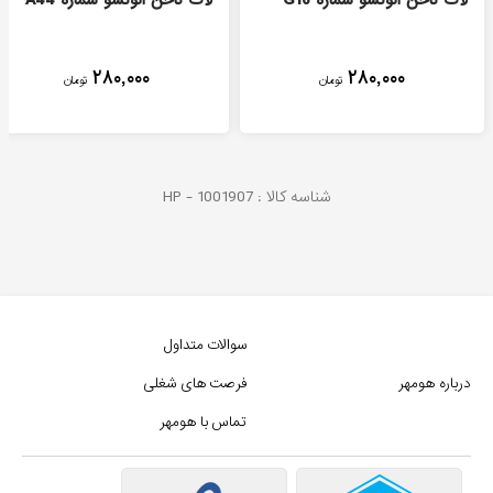
لاک ناخن الونسو شماره G16
لاک ناخن الونسو شماره A44
۲۸۰,۰۰۰
۲۸۰,۰۰۰
تومان
تومان
شناسه کالا :
1001907
HP -
سوالات متداول
درباره هومهر
فرصت های شغلی
تماس با هومهر