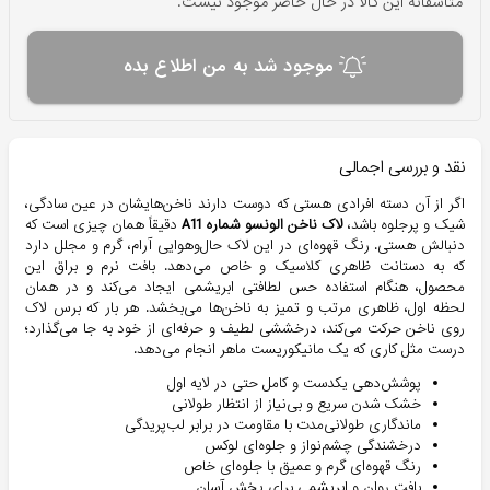
متاسفانه این کالا در حال حاضر موجود نیست.
موجود شد به من اطلاع بده
نقد و بررسی اجمالی
اگر از آن دسته افرادی هستی که دوست دارند ناخن‌هایشان در عین سادگی،
شیک و پرجلوه باشد،
لاک ناخن الونسو شماره A11
دقیقاً همان چیزی است که
دنبالش هستی. رنگ قهوه‌ای در این لاک حال‌و‌هوایی آرام، گرم و مجلل دارد
که به دستانت ظاهری کلاسیک و خاص می‌دهد. بافت نرم و براق این
محصول، هنگام استفاده حس لطافتی ابریشمی ایجاد می‌کند و در همان
لحظه اول، ظاهری مرتب و تمیز به ناخن‌ها می‌بخشد. هر بار که برس لاک
روی ناخن حرکت می‌کند، درخششی لطیف و حرفه‌ای از خود به جا می‌گذارد؛
درست مثل کاری که یک مانیکوریست ماهر انجام می‌دهد.
پوشش‌دهی یکدست و کامل حتی در لایه اول
خشک شدن سریع و بی‌نیاز از انتظار طولانی
ماندگاری طولانی‌مدت با مقاومت در برابر لب‌پریدگی
درخشندگی چشم‌نواز و جلوه‌ای لوکس
رنگ قهوه‌ای گرم و عمیق با جلوه‌ای خاص
بافت روان و ابریشمی برای پخش آسان