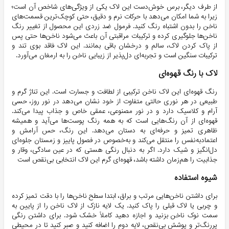
از طرف دیگر، برس خوش‌دست این لاک یکی از ویژگی‌های شاخص آن است؛
زیرا به شما امکان می‌دهد با حرکات نرم و دقیق، حتی کوچک‌ترین قسمت‌های
ناخن را بدون اشتباه رنگ کنید. فرمول ضد زردی این محصول از تغییر رنگ
ناخن‌ها جلوگیری کرده و ترکیبات مراقبتی آن باعث می‌شود ناخن‌ها حتی پس
از پاک کردن لاک، سالم و درخشان باقی بمانند. این لاک فاقد بوی تند و
ترکیبات سنگین است و تجربه‌ای دل‌پذیر از زیبایی ناخن را به ارمغان می‌آورد.
لاک با رنگ قهوه‌ای
رنگ قهوه‌ای این لاک ناخن ترکیبی از لطافت و جسارت است. این تناژ گرم و
طبیعی در هر نوری حالتی متفاوت از خود نشان می‌دهد در نور روز، حسی
آرام و کلاسیک دارد و در نور مصنوعی، عمقی خاص و جذاب پیدا می‌کند.
قهوه‌ای از آن رنگ‌هایی است که به همه رنگ پوست‌ها می‌آید و همیشه
ظاهری تمیز و حرفه‌ای به دستان می‌دهد. این رنگ، حس آرامش و
اعتماد‌به‌نفس را منتقل می‌کند و به‌خصوص در فصول پاییز و زمستان جلوه‌ای
دل‌انگیز و شیک دارد. اگر به دنبال رنگی هستی که در عین سادگی، وقار و
جذابیت را هم‌زمان داشته باشد، قهوه‌ای گرم این لاک انتخابی بی‌نقص است
شیوه استفاده
برای داشتن ناخن‌هایی مرتب و براق، ابتدا سطح ناخن‌ها را با دقت تمیز کرده
و چربی یا لاک قبلی را پاک کنید. یک لایه نازک از لاک ناخن را از پایین به
سمت نوک ناخن بزنید و اجازه دهید کاملاً خشک شود. برای داشتن رنگی
پررنگ‌تر و پوشش بی‌نقص، لایه دوم را اضافه کنید و صبر کنید تا در محیطی