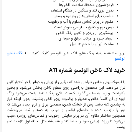
فرمولاسیون محافظ سلامت ناخن‌ها
بدون بوی تند و سنگین در هنگام استفاده
مناسب برای استایل‌های روزمره و رسمی
مقاوم در برابر تماس مداوم با آب و رطوبت
برس نرم و دقیق با طراحی خوش‌دست
پیشگیری از زردی و تغییر رنگ ناخن
ایجاد جلوه‌ای مرتب، براق و حرفه‌ای
ساخت ایران با حجم ۱۶ میل
برای مشاهده بقیه رنگ های لاک های الونسو کلیک کنید:--->
لاک ناخن
الونسو
خرید لاک ناخن الونسو شماره A11
با فرمولاسیونی خاص طراحی شده که ترکیبی از زیبایی و دوام را در اختیار کاربر
قرار می‌دهد. این محصول به‌راحتی روی سطح ناخن پخش می‌شود و بافتی
یکنواخت و زیبا به جا می‌گذارد. کیفیت بالای رنگ‌دانه‌ها باعث می‌شود رنگ
قهوه‌ای آن کاملاً خالص، عمیق و پرقدرت روی ناخن بنشیند، بدون اینکه نیاز
به چندین لایه باشد. پس از خشک شدن، سطحی براق و نرم ایجاد می‌کند که
نور را بازتاب داده و جلوه‌ای لوکس و مرتب به دستان شما می‌بخشد.
همچنین ساختار مقاوم آن در برابر سایش، رطوبت و تماس‌های روزمره، سبب
می‌شود تا روزها زیبایی خود را حفظ کند و همیشه مثل لحظه اول تازه به نظر
برسد.