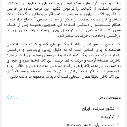
خنک و بدون گردوغبار خشک شود. برای نتیجه‌ای حرفه‌ای‌تر و درخشش
بیشتر، استفاده از تاپ‌کات را فراموش نکنید؛ این مرحله علاوه بر افزایش
ماندگاری، لاک را براق‌تر و مقاوم‌تر می‌کند. اگر می‌خواهی رنگ لاک مدت
بیشتری تازه بماند، دستانت را بیش از حد در معرض آب داغ قرار نده و
هنگام شست‌وشو از دستکش استفاده کن. همچنین همیشه پس از خشک
شدن کامل لاک، کمی روغن کوتیکول روی پوست اطراف ناخن بزن تا
درخشش و سلامت ناخن‌هایت بیشتر شود.
لاک ناخن الونسو شماره A11 با رنگ قهوه‌ای گرم و شیک خود، انتخابی
هوشمندانه برای کسانی است که به دنبال زیبایی بی‌دردسر و درخشش
پایدارند. ترکیب خاص رنگ، کیفیت بالا، و فرمولاسیون مقاوم آن باعث می‌شود
ناخن‌ها همیشه آراسته و مرتب به نظر برسند. این لاک نه‌تنها جلوه‌ای حرفه‌ای
به دستانت می‌دهد، بلکه با هر بار استفاده، حس اعتمادبه‌نفس و لطافتی زنانه
را به همراه دارد. اگر به دنبال لاکی هستی که هم ساده باشد و هم تاثیرگذار،
این لاک ناخن دقیقاً همان انتخابی است که باید در مجموعه‌ات داشته باشی.
مشخصات فنی
بیشتر
کشور سازنده
:
ایران
ترکیبات
:
مناسب برای
:
همه پوست ها