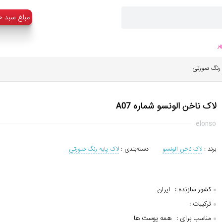
:مبلغ سبد خ
ر
 رنگ صورتی
لاک ناخن الونسو شماره A07
elonso
برند :
لاک ناخن الونسو
دسته‌بندی :
لاک پایه رنگ صورتی
کشور سازنده :
ایران
ترکیبات :
مناسب برای :
همه پوست ها