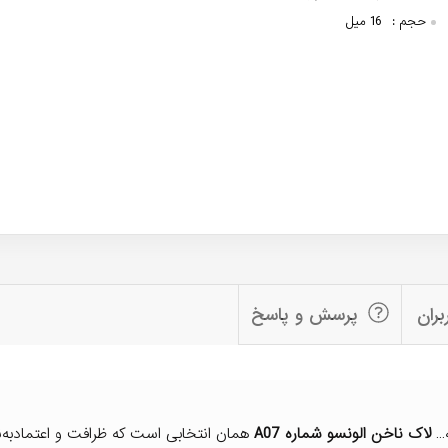
حجم :
16 میل
بران
پرسش و پاسخ
…
لاک ناخن
الونسو شماره A07
همان انتخابی است که ظرافت و اعتماد‌به‌