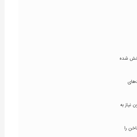
 پخش شده
‌های
 نیاز به
خن را