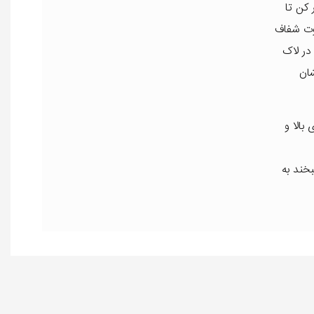
 کن تا
وت شفاف
در لاک
شان
بالا و
خند به