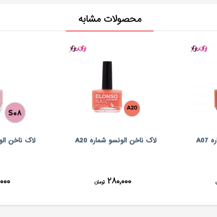
محصولات مشابه
A07
لاک ناخن الونسو شماره A20
لاک ناخن الون
۰۰۰
۲۸۰,۰۰۰
تومان