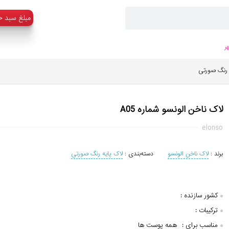
:مبلغ سبد خ
ر
 رنگ صورتی
لاک ناخن الونسو شماره A05
elonso
برند :
لاک ناخن الونسو
دسته‌بندی :
لاک پایه رنگ صورتی
کشور سازنده :
ترکیبات :
مناسب برای :
همه پوست ها