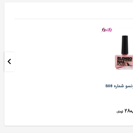
سو شماره S08
۲۸۰,
تومان