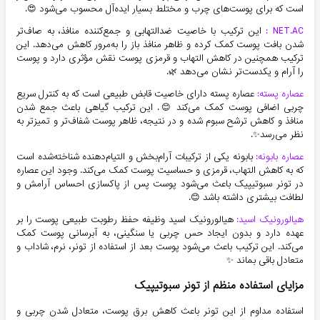
است که برای پوست‌های چرب و مختلط بسیار ایده‌آل محسوب می‌شود 😍.
NET.AC :
این ترکیب با خاصیت ضدالتهابی و جمع‌کننده منافذ، به صاف‌تر
شدن بافت پوست کمک کرده و ظاهر منافذ باز را به‌مرور کاهش می‌دهد. این
ترکیب همچنین در کاهش التهاب و قرمزی پوست نقش مؤثری دارد و پوست
را آرام و یکدست‌تر نشان می‌دهد 🌿.
عصاره پسته:
عصاره پسته دارای خاصیت قابض طبیعی است که به کنترل سریع
چربی اضافی پوست کمک می‌کند 😊. این ترکیب گیاهی باعث جمع شدن
منافذ و کاهش ترشح سبوم شده و در نتیجه، ظاهر پوست شفاف‌تر و تمیزتر به
نظر می‌رسد✨.
عصاره بابونه:
بابونه یکی از ترکیبات آرام‌بخش و التیام‌دهنده شناخته‌شده است
که به کاهش التهاب، قرمزی و حساسیت پوست کمک می‌کند. وجود این عصاره
در تونر سبوتیپیک باعث می‌شود پوست پس از پاکسازی احساس آرامش و
لطافت بیشتری داشته باشد 😊.
هیالورونیک اسید:
هیالورونیک اسید وظیفه حفظ رطوبت طبیعی پوست را بر
عهده دارد و بدون ایجاد حس چربی یا سنگینی، به آبرسانی پوست کمک
می‌کند. این ترکیب باعث می‌شود پوست بعد از استفاده از تونر، نرم، شاداب و
متعادل باقی بماند ✨
مزایای استفاده منظم از تونر سبوتیپیک
استفاده مداوم از این تونر باعث کاهش برق پوست، متعادل شدن چربی و