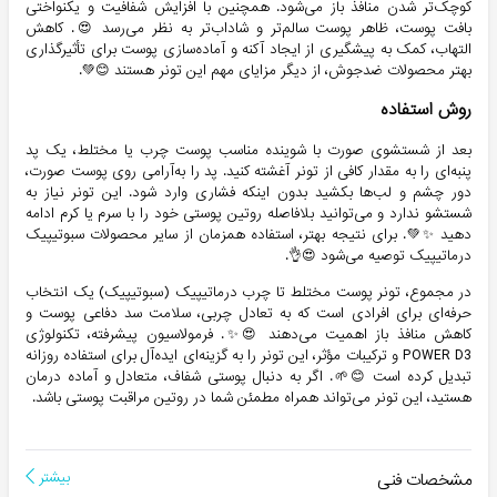
کوچک‌تر شدن منافذ باز می‌شود. همچنین با افزایش شفافیت و یکنواختی
بافت پوست، ظاهر پوست سالم‌تر و شاداب‌تر به نظر می‌رسد 😍. کاهش
التهاب، کمک به پیشگیری از ایجاد آکنه و آماده‌سازی پوست برای تأثیرگذاری
بهتر محصولات ضدجوش، از دیگر مزایای مهم این تونر هستند 😊💚.
روش استفاده
بعد از شستشوی صورت با شوینده مناسب پوست چرب یا مختلط، یک پد
پنبه‌ای را به مقدار کافی از تونر آغشته کنید. پد را به‌آرامی روی پوست صورت،
دور چشم و لب‌ها بکشید بدون اینکه فشاری وارد شود. این تونر نیاز به
شستشو ندارد و می‌توانید بلافاصله روتین پوستی خود را با سرم یا کرم ادامه
دهید ✨💚. برای نتیجه بهتر، استفاده همزمان از سایر محصولات سبوتیپیک
درماتیپیک توصیه می‌شود 😍👌.
در مجموع، تونر پوست مختلط تا چرب درماتیپیک (سبوتیپیک) یک انتخاب
حرفه‌ای برای افرادی است که به تعادل چربی، سلامت سد دفاعی پوست و
کاهش منافذ باز اهمیت می‌دهند 😍✨. فرمولاسیون پیشرفته، تکنولوژی
POWER D3 و ترکیبات مؤثر، این تونر را به گزینه‌ای ایده‌آل برای استفاده روزانه
تبدیل کرده است 😊🌱. اگر به دنبال پوستی شفاف، متعادل و آماده درمان
هستید، این تونر می‌تواند همراه مطمئن شما در روتین مراقبت پوستی باشد.
مشخصات فنی
بیشتر