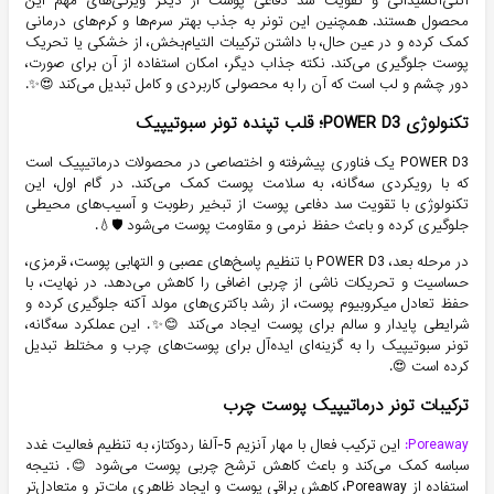
آنتی‌اکسیدانی و تقویت سد دفاعی پوست از دیگر ویژگی‌های مهم این
محصول هستند. همچنین این تونر به جذب بهتر سرم‌ها و کرم‌های درمانی
کمک کرده و در عین حال، با داشتن ترکیبات التیام‌بخش، از خشکی یا تحریک
پوست جلوگیری می‌کند. نکته جذاب دیگر، امکان استفاده از آن برای صورت،
دور چشم و لب است که آن را به محصولی کاربردی و کامل تبدیل می‌کند 😍✨.
تکنولوژی POWER D3؛ قلب تپنده تونر سبوتیپیک
POWER D3 یک فناوری پیشرفته و اختصاصی در محصولات درماتیپیک است
که با رویکردی سه‌گانه، به سلامت پوست کمک می‌کند. در گام اول، این
تکنولوژی با تقویت سد دفاعی پوست از تبخیر رطوبت و آسیب‌های محیطی
جلوگیری کرده و باعث حفظ نرمی و مقاومت پوست می‌شود 🛡️💧.
در مرحله بعد، POWER D3 با تنظیم پاسخ‌های عصبی و التهابی پوست، قرمزی،
حساسیت و تحریکات ناشی از چربی اضافی را کاهش می‌دهد. در نهایت، با
حفظ تعادل میکروبیوم پوست، از رشد باکتری‌های مولد آکنه جلوگیری کرده و
شرایطی پایدار و سالم برای پوست ایجاد می‌کند 😊✨. این عملکرد سه‌گانه،
تونر سبوتیپیک را به گزینه‌ای ایده‌آل برای پوست‌های چرب و مختلط تبدیل
کرده است 😍.
ترکیبات تونر درماتیپیک پوست چرب
Poreaway:
این ترکیب فعال با مهار آنزیم 5-آلفا ردوکتاز، به تنظیم فعالیت غدد
سباسه کمک می‌کند و باعث کاهش ترشح چربی پوست می‌شود 😊. نتیجه
استفاده از Poreaway، کاهش براقی پوست و ایجاد ظاهری مات‌تر و متعادل‌تر