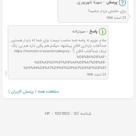
پرسش
سهیلا شهریوری
برای خانمای باردار مناسبه؟
23 اسفند 1404
پاسخ
سیدزاده
سلام عزیزم نه واسه شما مناسب نیست برای شما که باردار هستین
ضدآفتاب بارداری لافارر پیشنهاد میکنم هم رنگی داره هم بی رنگ
لینک ضدآفتاب لافارر 👇 https://homehr.ir/search/category-
%D8%B6%D8%AF-
%D8%A2%D9%81%D8%AA%D8%A7%D8%A8-
%D9%84%D8%A7%D9%81%D8%A7%D8%B1%D8%B1
23 اسفند 1404
مشاهده همه
۱
پرسش کاربران
شناسه کالا :
1001802
HP -