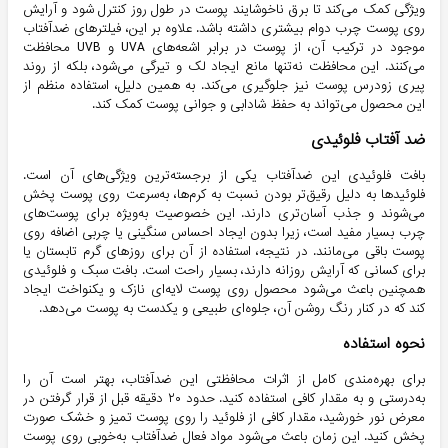
ویژگی کمک می‌کند تا برق ناخوشایند پوست در طول روز کنترل شود و آرایش
روی پوست چرب دوام بیشتری داشته باشد. علاوه بر این، فیلترهای ضدآفتاب
موجود در ترکیب آن، از پوست در برابر اشعه‌های UVA و UVB محافظت
می‌کنند. این محافظت نه‌تنها مانع ایجاد لک و تیرگی می‌شود، بلکه از روند
پیری زودرس پوست نیز جلوگیری می‌کند. به همین دلیل، استفاده منظم از
این محصول می‌تواند به حفظ شادابی و جوانی پوست کمک کند.
ضد آفتاب فلوئیدی
بافت فلوئیدی این ضدآفتاب یکی از برجسته‌ترین ویژگی‌های آن است.
فلوئیدها به دلیل رقیق‌تر بودن نسبت به کرم‌ها، به‌سرعت روی پوست پخش
می‌شوند و جذب آسان‌تری دارند. این خصوصیت به‌ویژه برای پوست‌های
چرب بسیار مفید است، زیرا بدون ایجاد احساس سنگینی یا چربی اضافه روی
پوست باقی می‌مانند. در نتیجه، استفاده از آن برای روزهای گرم تابستان یا
برای کسانی که آرایش روزانه دارند، بسیار راحت است. بافت سبک و فلوئیدی
همچنین باعث می‌شود محصول روی پوست لایه‌ای نازک و یکنواخت ایجاد
کند که در کنار رنگ روشن آن، جلوه‌ای طبیعی و یکدست به پوست می‌دهد.
نحوه استفاده
برای بهره‌مندی کامل از اثرات محافظتی این ضدآفتاب، بهتر است آن را
به‌درستی و به مقدار کافی استفاده کنید. حدود ۲۰ دقیقه قبل از قرار گرفتن در
معرض نور خورشید، مقدار کافی از فلوئید را روی پوست تمیز و خشک صورت
پخش کنید. این زمان باعث می‌شود مواد فعال ضدآفتاب به‌خوبی روی پوست