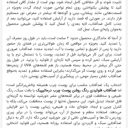
تثبیت شوند و اثر حفاظتی کامل ایجاد شود. بهتر است از مقدار کافی استفاده
کنید تا پوشش یکنواختی روی تمام نواحی صورت ایجاد گردد، به‌ویژه در
قسمت‌هایی مانند پیشانی، بینی و گونه‌ها که بیشتر در معرض نور مستقیم
قرار دارند. در صورتی که قصد دارید از آرایش استفاده کنید، می‌توانید بعد از
جذب کامل ضدآفتاب، لایه بعدی را اعمال کنید تا پوشش طبیعی محصول
به‌عنوان پایه‌ای سبک عمل کند.
از آنجا که ماندگاری محصول حدود ۲ ساعت است، باید در طول روز مصرف آن
را تمدید کنید. به‌ویژه در مواقعی که زمان طولانی‌تری در فضای باز حضور
دارید یا پس از تعریق و تماس پوست با آب، تجدید مجدد ضدآفتاب ضروری
است. برای این کار می‌توانید قبل از تمدید، پوست را با دستمال نرم یا پد
آرایشی سبک تمیز کرده و سپس لایه تازه‌ای از فلوئید را بزنید. در طول روز
حتی اگر بیشتر در محیط بسته هستید، باز هم اشعه‌های UVA از پنجره‌ها
عبور کرده و روی پوست اثر می‌گذارند؛ بنابراین استفاده منظم و تمدید به‌موقع
ضدآفتاب نقش بسیار مهمی در پیشگیری از آسیب‌های پوستی دارد.
انتخاب یک ضدآفتاب مناسب برای پوست چرب همیشه چالش‌برانگیز است؛
اما
ضدآفتاب فلوئیدی رنگ روشن پوست چرب درماتیپیک
با بافت سبک، رنگ
طبیعی و محافظت قوی در برابر اشعه‌های مضر خورشید توانسته به گزینه‌ای
قابل اعتماد تبدیل شود. این محصول نه‌تنها از پوست محافظت می‌کند، بلکه با
کنترل چربی و ایجاد جلوه‌ای مات و طبیعی، زیبایی پوست را نیز افزایش
می‌دهد. استفاده منظم و صحیح از آن، می‌تواند پوست را در برابر پیری
زودرس، لک‌ها و آسیب‌های ناشی از نور خورشید ایمن نگه دارد. اگر به دنبال
ضدآفتابی سبک و کاربردی برای استفاده روزانه هستید، این فلوئید انتخابی